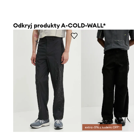
Odkryj produkty A-COLD-WALL*
extra -5% z kodem: OFF*