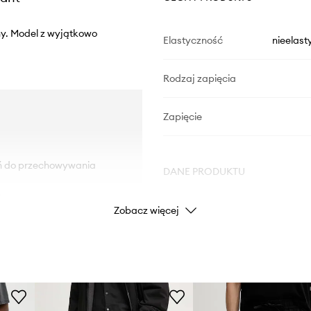
ny. Model z wyjątkowo
Elastyczność
nieelast
Rodzaj zapięcia
Zapięcie
eń do przechowywania
DANE PRODUKTU
.
Zobacz więcej
Kod producenta
Kolor
Marka
A