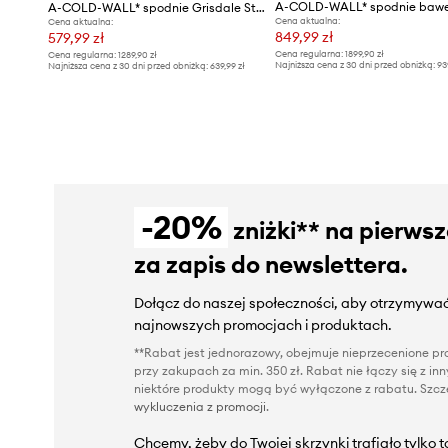
A-COLD-WALL* spodnie bawe
A-COLD-WALL* spodnie Grisdale Storm Pant
Cena aktualna:
Cena aktualna:
849,99 zł
579,99 zł
Cena regularna:
1899,90 zł
Cena regularna:
1289,90 zł
Najniższa cena z 30 dni przed obniżką:
93
Najniższa cena z 30 dni przed obniżką:
639,99 zł
-20%
zniżki** na pierws
za zapis do newslettera.
Dołącz do naszej społeczności, aby otrzymywać
najnowszych promocjach i produktach.
**Rabat jest jednorazowy, obejmuje nieprzecenione pro
przy zakupach za min. 350 zł. Rabat nie łączy się z i
niektóre produkty mogą być wyłączone z rabatu. Szcze
wykluczenia z promocji
.
Chcemy, żeby do Twojej skrzynki trafiało tylko 