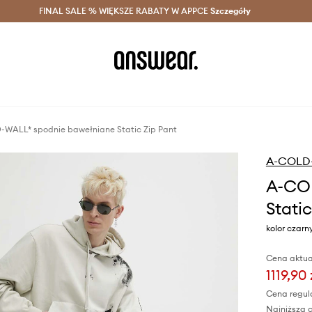
szczędzaj z Answear Club >
FINAL SALE % WIĘKSZE RABATY W APPCE
Dostawa nawet w 24h >
Szczegóły
News
WALL* spodnie bawełniane Static Zip Pant
A-COLD
A-CO
Static
kolor czar
Cena aktua
1119,90 
Cena regul
Najniższa c