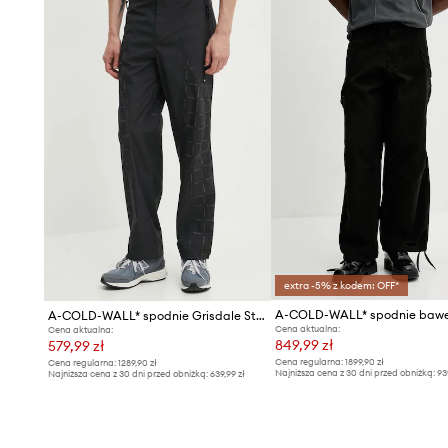
extra -5% z kodem: OFF*
A-COLD-WALL* spodnie bawe
A-COLD-WALL* spodnie Grisdale Storm Pant
Cena aktualna:
Cena aktualna:
849,99 zł
579,99 zł
Cena regularna:
1899,90 zł
Cena regularna:
1289,90 zł
Najniższa cena z 30 dni przed obniżką:
93
Najniższa cena z 30 dni przed obniżką:
639,99 zł