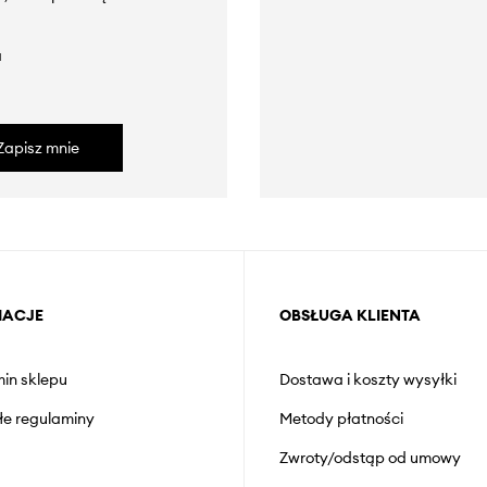
a
Zapisz mnie
MACJE
OBSŁUGA KLIENTA
in sklepu
Dostawa i koszty wysyłki
łe regulaminy
Metody płatności
Zwroty/odstąp od umowy