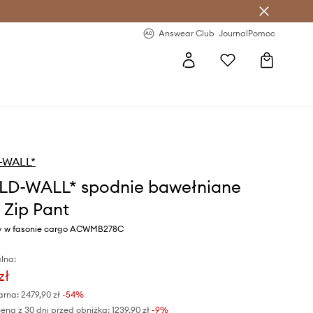
letter >
Regularne nowości >
Answear Club
Journal
Pomoc
-WALL*
LD-WALL* spodnie bawełniane
 Zip Pant
ny w fasonie cargo ACWMB278C
lna:
zł
arna:
2479,90 zł
-54%
ena z 30 dni przed obniżką:
1239,90 zł
 -9%