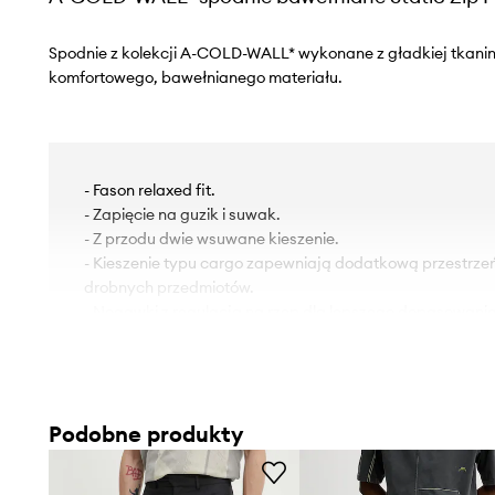
Spodnie z kolekcji A-COLD-WALL* wykonane z gładkiej tkani
komfortowego, bawełnianego materiału.
- Fason relaxed fit.
- Zapięcie na guzik i suwak.
- Z przodu dwie wsuwane kieszenie.
- Kieszenie typu cargo zapewniają dodatkową przestrz
drobnych przedmiotów.
- Nogawki z regulacją na rzep dla lepszego dopasowania
- Szerokość w pasie: 43 cm.
- Szerokość w biodrach: 52 cm.
- Wysokość stanu: 32 cm.
- Szerokość nogawki na dole: 24 cm.
Podobne produkty
- Szerokość nogawki: 33 cm.
- Długość zewnętrzna nogawki: 105 cm.
- Wymiary podane dla rozmiaru: 48.