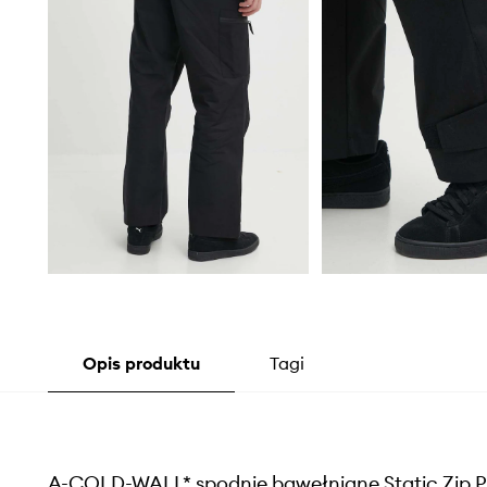
Opis produktu
Tagi
A-COLD-WALL* spodnie bawełniane Static Zip 