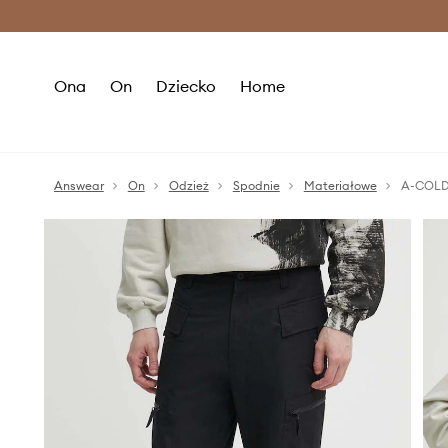
Premium Fashion Benefits >
O
Ona
On
Dziecko
Home
Answear
On
Odzież
Spodnie
Materiałowe
A-COLD-