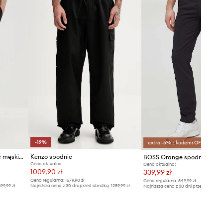
Tabela rozmiarów
-19%
extra -5% z kodem: OFF*
Karl Lagerfeld Jeans spodnie męskie z lnem
Kenzo spodnie
BOSS Orange spodnie Chin
Cena aktualna:
Cena aktualna:
1009,90 zł
339,99 zł
Cena regularna:
1679,90 zł
Cena regularna:
549,99 zł
99,99 zł
Najniższa cena z 30 dni przed obniżką:
1259,99 zł
Najniższa cena z 30 dni przed obniżką