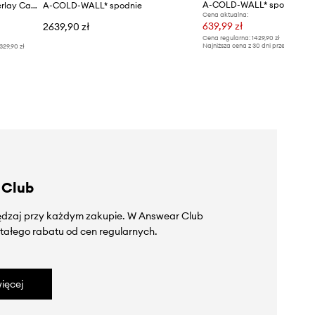
A-COLD-WALL* spodnie ba
A-COLD-WALL* spodnie Overlay Cargo Pant
A-COLD-WALL* spodnie
Cena aktualna:
639,99 zł
2639,90 zł
Cena regularna:
1429,90 zł
Najniższa cena z 30 dni przed obniżką
329,90 zł
 Club
zędzaj przy każdym zakupie. W Answear Club
tałego rabatu od cen regularnych.
ięcej