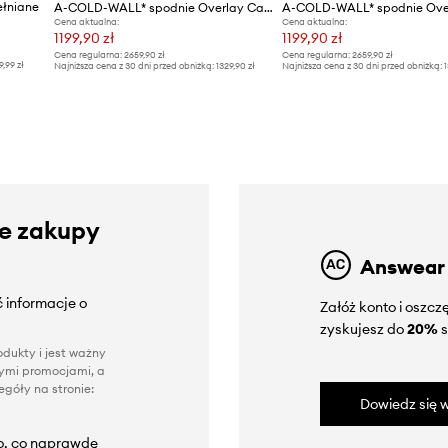
łniane
A-COLD-WALL* spodnie Overlay Cargo Pant
Cena aktualna:
Cena aktualna:
1199,90 zł
1199,90 zł
Cena regularna:
2659,90 zł
Cena regularna:
2659,90 zł
9,99 zł
Najniższa cena z 30 dni przed obniżką:
1329,90 zł
Najniższa cena z 30 dni przed obniżką:
1
ze zakupy
Answear
 informacje o
Załóż konto i oszc
zyskujesz do
20%
s
dukty i jest ważny
nnymi promocjami, a
góły na stronie:
Dowiedz się w
to, co naprawdę