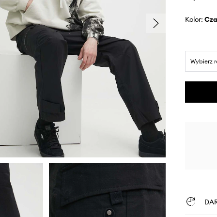
Kolor:
cz
Wybierz 
DA