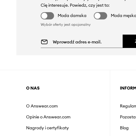
Cię interesuje. Powiedz, czy jest to:
Moda damska
Moda męsk
Wybór oferty jest opcjonalny
O NAS
INFOR
O Answear.com
Regulam
Opinie o Answear.com
Pozosta
Nagrody i certyfikaty
Blog