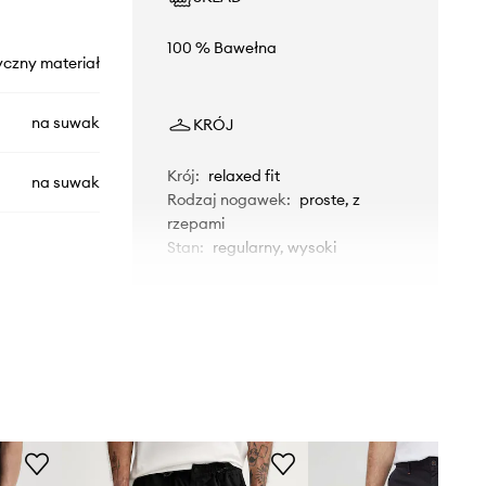
100 % Bawełna
yczny materiał
na suwak
KRÓJ
Krój
:
relaxed fit
na suwak
Rodzaj nogawek
:
proste, z
rzepami
Stan
:
regularny, wysoki
WYMIARY
ACWMB278C
Model ze zdjęcia ma 189 cm
czarny
wzrostu i ma na sobie rozmiar 48.
Rozmiarówka standardowa
-COLD-WALL*
Zalecamy wybór rozmiaru, jaki nosisz
zazwyczaj.