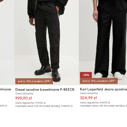
Producent
ID Produktu
-18%
extra -5% z kodem: OFF*
extra -5% z kodem: OFF*
łniane
Diesel spodnie bawełniane P-BEECK
Cena aktualna:
Cena aktualna:
324,99 zł
999,90 zł
Cena regularna:
649,99 zł
Cena regularna:
1179,90 zł
9,99 zł
Najniższa cena z 30 dni przed obniżką:
3
Najniższa cena z 30 dni przed obniżką:
1059,90 zł