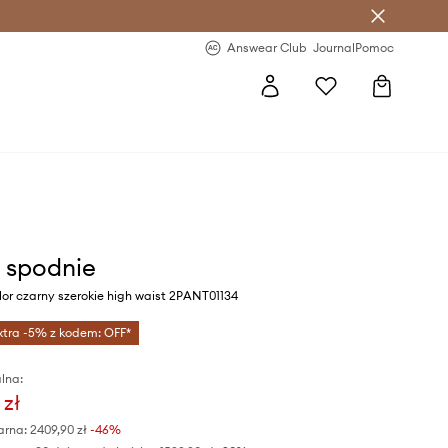
letter >
Regularne nowości >
Answear Club
Journal
Pomoc
. spodnie
or czarny szerokie high waist 2PANT01134
xtra -5% z kodem: OFF*
lna:
 zł
arna:
2409,90 zł
-46%