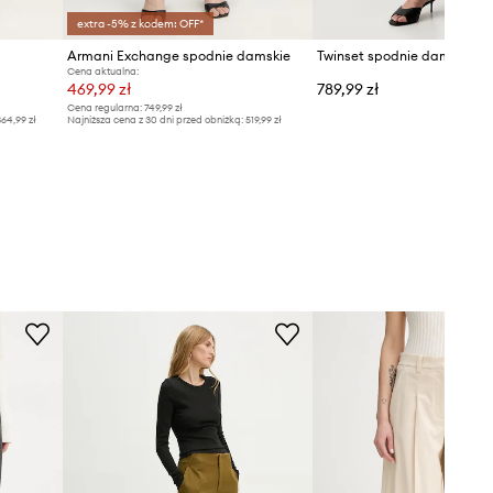
extra -5% z kodem: OFF*
Armani Exchange spodnie damskie
Twinset spodnie damskie z 
Cena aktualna:
469,99 zł
789,99 zł
Cena regularna:
749,99 zł
64,99 zł
Najniższa cena z 30 dni przed obniżką:
519,99 zł