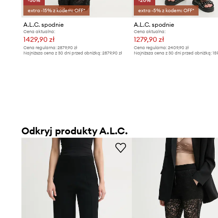
-50%
-20%
extra -15% z kodem: OFF*
extra -5% z kodem: OFF*
A.L.C. spodnie
A.L.C. spodnie
Cena aktualna:
Cena aktualna:
1429,90 zł
1279,90 zł
Cena regularna:
2879,90 zł
Cena regularna:
2409,90 zł
Najniższa cena z 30 dni przed obniżką:
2879,90 zł
Najniższa cena z 30 dni przed obniżką:
15
Odkryj produkty A.L.C.