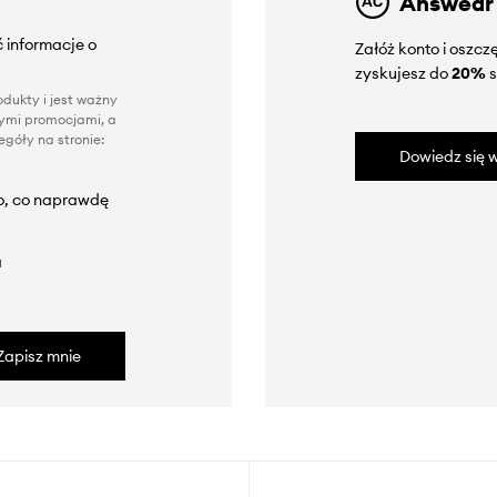
Answear
 informacje o
Załóż konto i oszc
zyskujesz do
20%
s
dukty i jest ważny
nnymi promocjami, a
góły na stronie:
Dowiedz się w
to, co naprawdę
a
Zapisz mnie