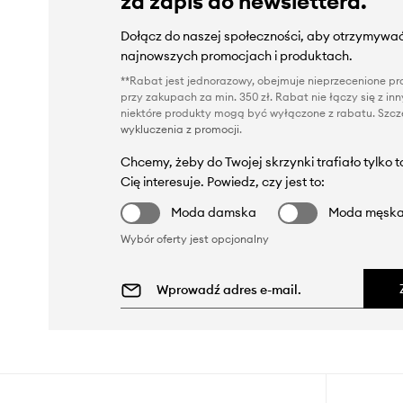
za zapis do newslettera.
Dołącz do naszej społeczności, aby otrzymywać
najnowszych promocjach i produktach.
**Rabat jest jednorazowy, obejmuje nieprzecenione pro
przy zakupach za min. 350 zł. Rabat nie łączy się z i
niektóre produkty mogą być wyłączone z rabatu. Szcze
wykluczenia z promocji
.
Chcemy, żeby do Twojej skrzynki trafiało tylko 
Cię interesuje. Powiedz, czy jest to:
Moda damska
Moda męsk
Wybór oferty jest opcjonalny