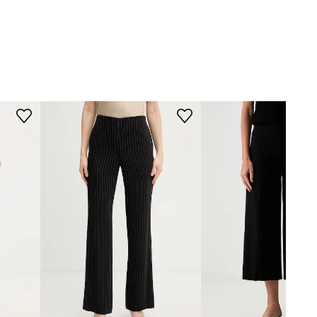
WYMIARY
czarny
Modelka ze zdjęcia ma 177 cm
A.L.C.
wzrostu i ma na sobie rozmiar 32.
Rozmiarówka standardowa
Zalecamy wybór rozmiaru, jaki nosisz
zazwyczaj.
Rozmiary prezentowane w sklepie
zostały przeliczone na standardową,
europejską tabelę rozmiarową. Na
metce dostarczonego produktu
znajduje się oryginalne oznaczenie
producenta.
Tabela rozmiarów