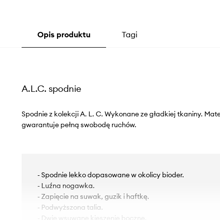
Opis produktu
Tagi
A.L.C. spodnie
Spodnie z kolekcji A. L. C. Wykonane ze gładkiej tkaniny. Mat
gwarantuje pełną swobodę ruchów.
- Spodnie lekko dopasowane w okolicy bioder.
- Luźna nogawka.
- Zapięcie na suwak, guzik i haftkę.
- Podwyższona talia.
- Dwie wsuwane kieszenie boczne.