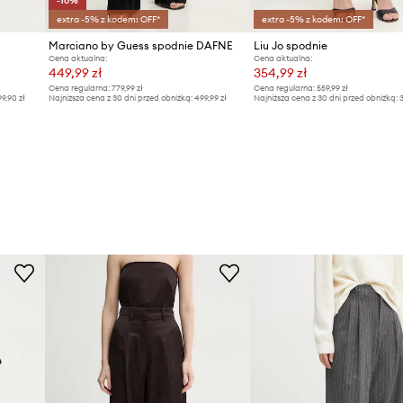
-10%
extra -5% z kodem: OFF*
extra -5% z kodem: OFF*
Marciano by Guess spodnie DAFNE
Liu Jo spodnie
Cena aktualna:
Cena aktualna:
449,99 zł
354,99 zł
Cena regularna:
779,99 zł
Cena regularna:
559,99 zł
99,90 zł
Najniższa cena z 30 dni przed obniżką:
499,99 zł
Najniższa cena z 30 dni przed obniżką:
3