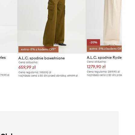
-20%
extra -5% z kodem: OFF*
extra -5% z kodem: OFF*
rles
A.L.C. spodnie Ryder
A.L.C. spodnie bawełniane
Cena aktualna:
Cena aktualna:
1279,90 zł
659,99 zł
Cena regularna:
2819,90 zł
Cena regularna:
1959,90 zł
79,99 zł
Najniższa cena z 30 dni przed obniżką
Najniższa cena z 30 dni przed obniżką:
699,99 zł