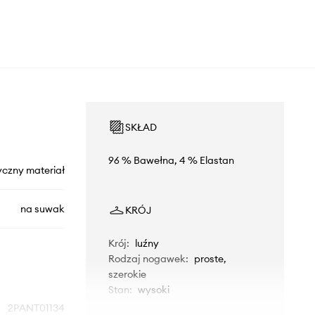
SKŁAD
96 % Bawełna, 4 % Elastan
yczny materiał
na suwak
KRÓJ
Krój
:
luźny
Rodzaj nogawek
:
proste,
szerokie
Stan
:
wysoki
2PANT01134