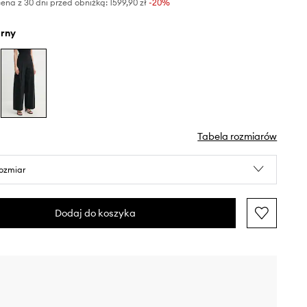
ena z 30 dni przed obniżką:
1599,90 zł
 -20%
arny
Tabela rozmiarów
rozmiar
Dodaj do koszyka