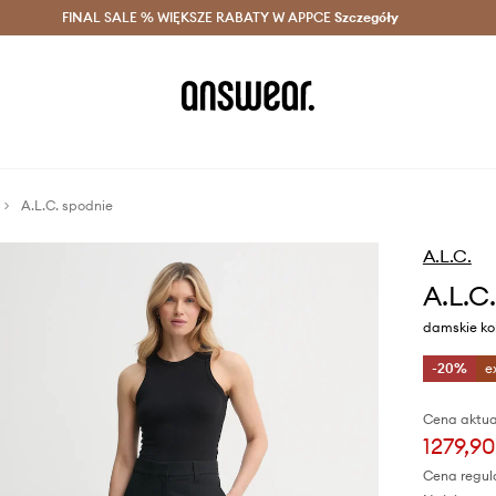
szczędzaj z Answear Club >
FINAL SALE % WIĘKSZE RABATY W APPCE
Dostawa nawet w 24h >
Szczegóły
News
A.L.C. spodnie
A.L.C.
A.L.C
damskie kol
-20%
e
Cena aktua
1279,90
Cena regul