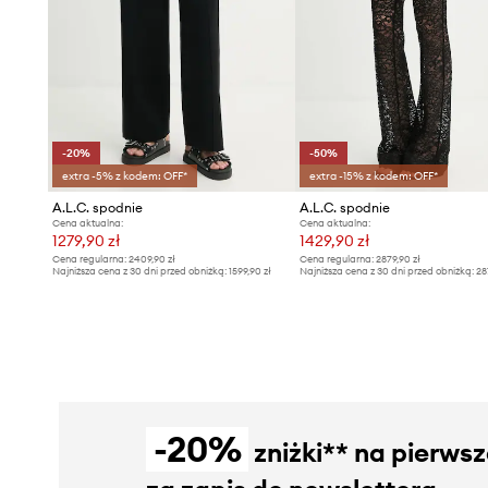
-20%
-50%
extra -5% z kodem: OFF*
extra -15% z kodem: OFF*
A.L.C. spodnie
A.L.C. spodnie
Cena aktualna:
Cena aktualna:
1279,90 zł
1429,90 zł
Cena regularna:
2409,90 zł
Cena regularna:
2879,90 zł
Najniższa cena z 30 dni przed obniżką:
1599,90 zł
Najniższa cena z 30 dni przed obniżką:
28
-20%
zniżki** na pierws