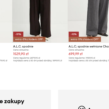
-19%
-10%
extra -5% z kodem: OFF*
extra -5% z kodem: OFF*
A.L.C. spodnie
A.L.C. spodnie wełniane Cha
Cena aktualna:
Cena aktualna:
1529,90 zł
699,99 zł
Cena regularna:
2879,90 zł
Cena regularna:
1959,90 zł
79,90 zł
Najniższa cena z 30 dni przed obniżką:
1899,90 zł
Najniższa cena z 30 dni przed obniżką:
7
ze zakupy