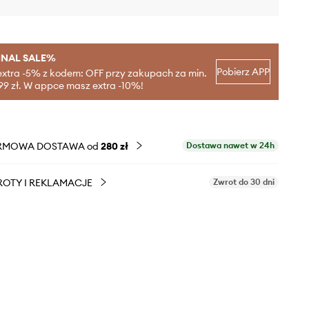
INAL SALE%
Pobierz APP
extra -5% z kodem: OFF przy zakupach za min.
99 zł. W appce masz extra -10%!
RMOWA DOSTAWA od
280 zł
Dostawa nawet w 24h
OTY I REKLAMACJE
Zwrot do 30 dni