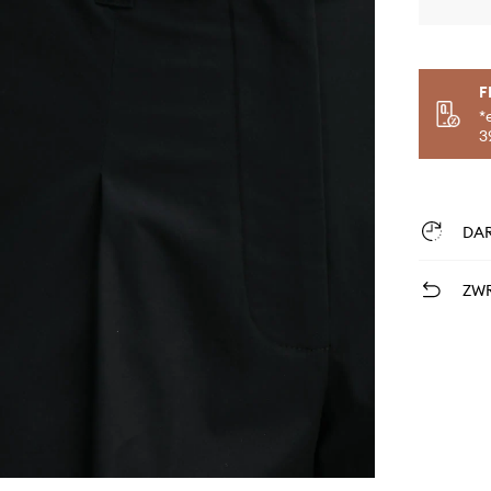
F
*
3
DA
ZWR