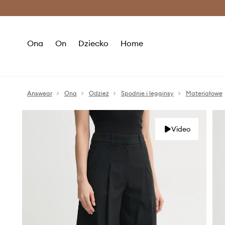
Premium Fashion Benefits >
O
Ona
On
Dziecko
Home
Answear
Ona
Odzież
Spodnie i legginsy
Materiałowe
Video