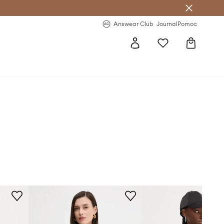
letter >
Regularne nowości >
Answear Club
Journal
Pomoc