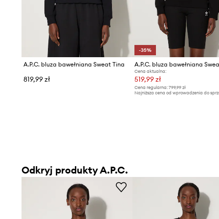
-35%
A.P.C. bluza bawełniana Sweat Tina
A.P.C. bluza bawełniana Swea
Cena aktualna:
819,99 zł
519,99 zł
Cena regularna:
799,99 zł
Najniższa cena od wprowadzenia do sprz
799,99 zł
Odkryj produkty A.P.C.