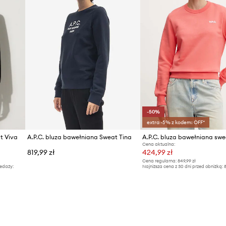
-50%
extra -5% z kodem: OFF*
t Viva
A.P.C. bluza bawełniana Sweat Tina
Cena aktualna:
819,99 zł
424,99 zł
Cena regularna:
849,99 zł
edaży:
Najniższa cena z 30 dni przed obniżką:
8