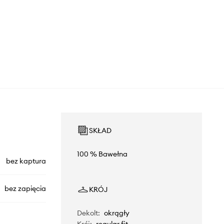
SKŁAD
100 % Bawełna
bez kaptura
bez zapięcia
KRÓJ
Dekolt
:
okrągły
Krój
:
regular fit