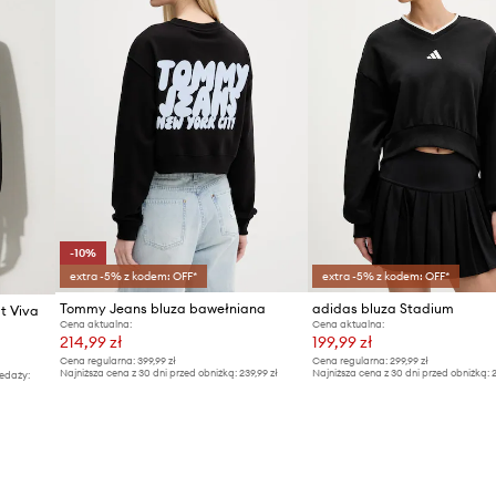
-10%
extra -5% z kodem: OFF*
extra -5% z kodem: OFF*
Tommy Jeans bluza bawełniana
adidas bluza Stadium
t Viva
Cena aktualna:
Cena aktualna:
214,99 zł
199,99 zł
Cena regularna:
399,99 zł
Cena regularna:
299,99 zł
Najniższa cena z 30 dni przed obniżką:
239,99 zł
Najniższa cena z 30 dni przed obniżką:
2
edaży: