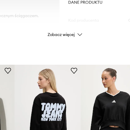
DANE PRODUKTU
tycznym ściągaczem.
Kod producenta
Zobacz więcej
Kolor producenta
Kolor
Marka
ID Produktu