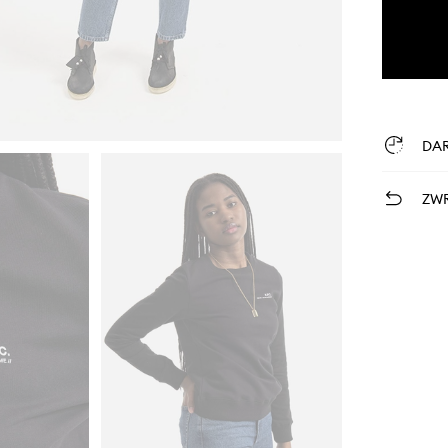
DA
ZWR