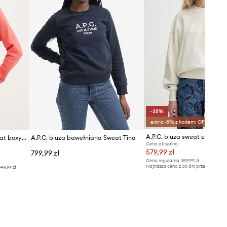
-35%
extra -5% z kodem: OFF*
A.P.C. bluza sweat ethan -
A.P.C. bluza bawełniana sweat boxy petit vpc
A.P.C. bluza bawełniana Sweat Tina
Cena aktualna:
579,99 zł
799,99 zł
Cena regularna:
899,99 zł
Najniższa cena z 30 dni przed obniżką
49,99 zł