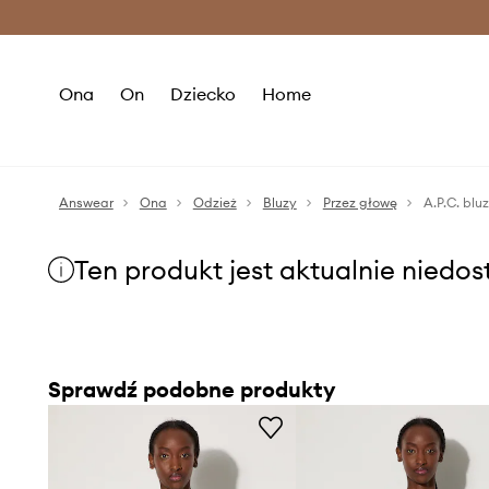
Premium Fashion Benefits >
O
Ona
On
Dziecko
Home
Answear
Ona
Odzież
Bluzy
Przez głowę
A.P.C. bl
Ten produkt jest aktualnie niedo
Sprawdź podobne produkty