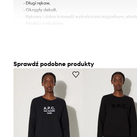
- Długi rękaw.
- Okrągły dekolt.
- Rękawy i dolna krawędź wykończona wygodnym, elas
- Model z nadrukiem.
Sprawdź podobne produkty