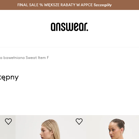
szczędzaj z Answear Club >
FINAL SALE % WIĘKSZE RABATY W APPCE
Dostawa nawet w 24h >
Szczegóły
News
uza bawełniana Sweat Item F
stępny