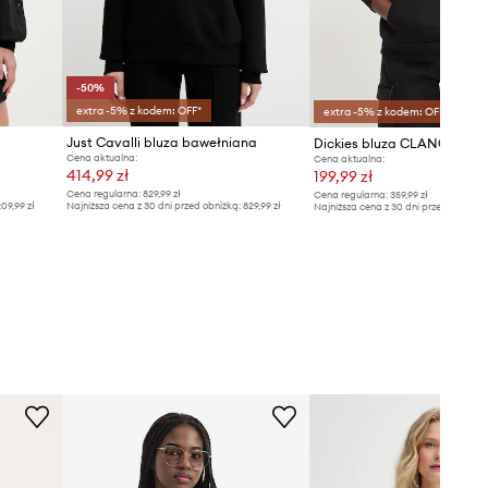
-50%
extra -5% z kodem: OFF*
extra -5% z kodem: OFF*
Just Cavalli bluza bawełniana
Dickies bluza CLANCY
Cena aktualna:
Cena aktualna:
414,99 zł
199,99 zł
Cena regularna:
829,99 zł
Cena regularna:
359,99 zł
09,99 zł
Najniższa cena z 30 dni przed obniżką:
829,99 zł
Najniższa cena z 30 dni przed obniżką