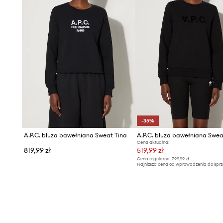
-35%
A.P.C. bluza bawełniana Sweat Tina
A.P.C. bluza bawełniana Swea
Cena aktualna:
819,99 zł
519,99 zł
Cena regularna:
799,99 zł
Najniższa cena od wprowadzenia do sprz
799,99 zł