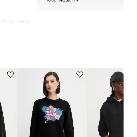
COEAS.F27663
BLACK
czarny
A.P.C.