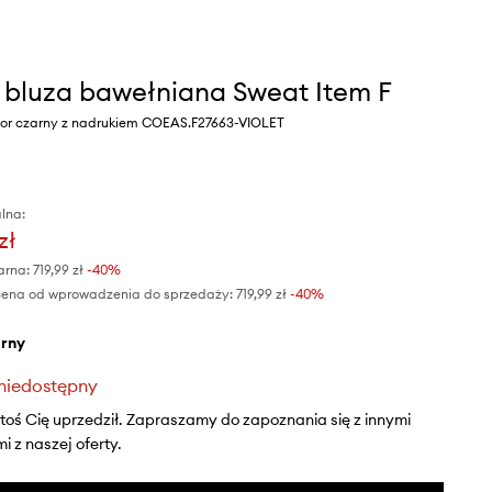
. bluza bawełniana Sweat Item F
or czarny z nadrukiem COEAS.F27663-VIOLET
lna:
zł
arna:
719,99 zł
-40%
cena od wprowadzenia do sprzedaży:
719,99 zł
 -40%
arny
niedostępny
ktoś Cię uprzedził. Zapraszamy do zapoznania się z innymi
 z naszej oferty.