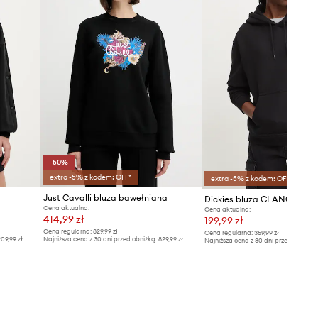
-50%
extra -5% z kodem: OFF*
extra -5% z kodem: OFF*
Just Cavalli bluza bawełniana
Dickies bluza CLANCY
Cena aktualna:
Cena aktualna:
414,99 zł
199,99 zł
Cena regularna:
829,99 zł
Cena regularna:
359,99 zł
09,99 zł
Najniższa cena z 30 dni przed obniżką:
829,99 zł
Najniższa cena z 30 dni przed obniżką