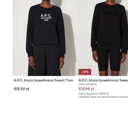
-35%
A.P.C. bluza bawełniana Sweat Tina
A.P.C. bluza bawełniana Swea
Cena aktualna:
819,99 zł
519,99 zł
Cena regularna:
799,99 zł
Najniższa cena od wprowadzenia do sprz
799,99 zł