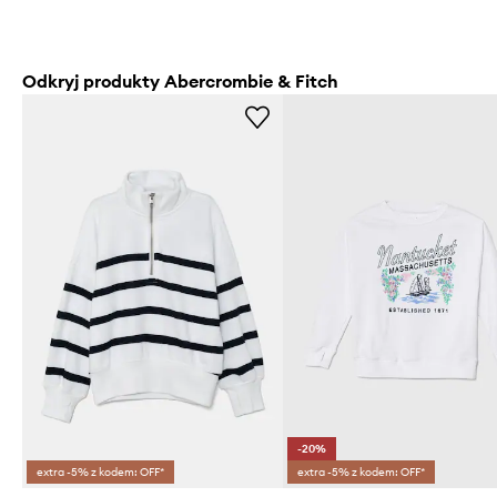
Odkryj produkty Abercrombie & Fitch
-20%
extra -5% z kodem: OFF*
extra -5% z kodem: OFF*