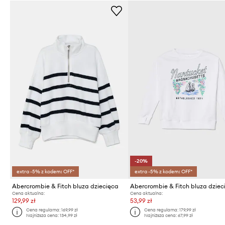
-20%
extra -5% z kodem: OFF*
extra -5% z kodem: OFF*
Abercrombie & Fitch bluza dziecięca
Abercrombie & Fitch bluza dziec
Cena aktualna:
Cena aktualna:
129,99 zł
53,99 zł
Cena regularna:
169,99 zł
Cena regularna:
179,99 zł
Najniższa cena:
134,99 zł
Najniższa cena:
67,99 zł