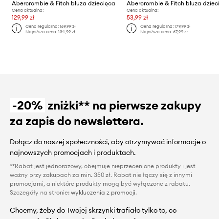
Abercrombie & Fitch bluza dziecięca
Abercrombie & Fitch bluza dziec
Cena aktualna:
Cena aktualna:
129,99 zł
53,99 zł
Cena regularna:
169,99 zł
Cena regularna:
179,99 zł
Najniższa cena:
134,99 zł
Najniższa cena:
67,99 zł
-20%
zniżki** na pierwsze zakupy
za zapis do newslettera.
Dołącz do naszej społeczności, aby otrzymywać informacje o
najnowszych promocjach i produktach.
**Rabat jest jednorazowy, obejmuje nieprzecenione produkty i jest
ważny przy zakupach za min. 350 zł. Rabat nie łączy się z innymi
promocjami, a niektóre produkty mogą być wyłączone z rabatu.
Szczegóły na stronie:
wykluczenia z promocji
.
Chcemy, żeby do Twojej skrzynki trafiało tylko to, co