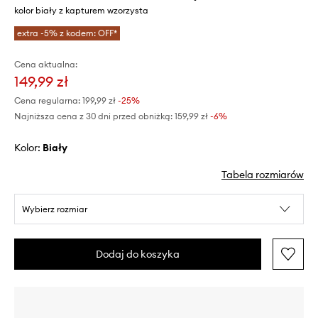
kolor biały z kapturem wzorzysta
extra -5% z kodem: OFF*
Cena aktualna:
149,99 zł
Cena regularna:
199,99 zł
-25%
Najniższa cena z 30 dni przed obniżką:
159,99 zł
 -6%
Kolor:
biały
Tabela rozmiarów
Wybierz rozmiar
Dodaj do koszyka