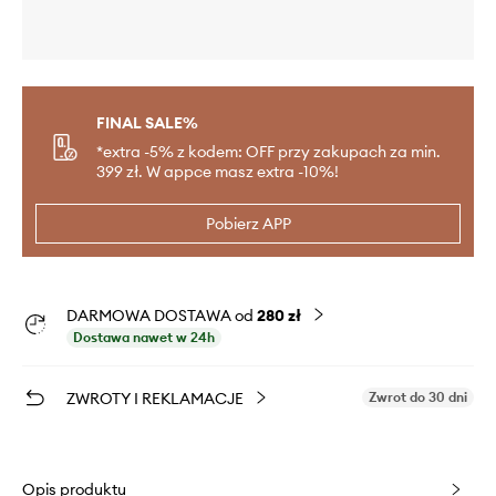
FINAL SALE%
*extra -5% z kodem: OFF przy zakupach za min.
399 zł. W appce masz extra -10%!
Pobierz APP
DARMOWA DOSTAWA od
280 zł
Dostawa nawet w 24h
ZWROTY I REKLAMACJE
Zwrot do 30 dni
Opis produktu