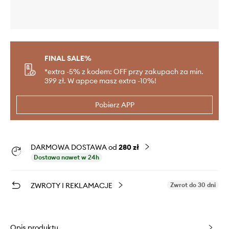
FINAL SALE%
*extra -5% z kodem: OFF przy zakupach za min.
399 zł. W appce masz extra -10%!
Pobierz APP
DARMOWA DOSTAWA od
280 zł
Dostawa nawet w 24h
ZWROTY I REKLAMACJE
Zwrot do 30 dni
Opis produktu