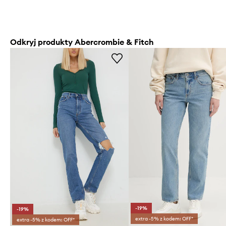
Odkryj produkty Abercrombie & Fitch
-19%
-19%
extra -5% z kodem: OFF*
extra -5% z kodem: OFF*