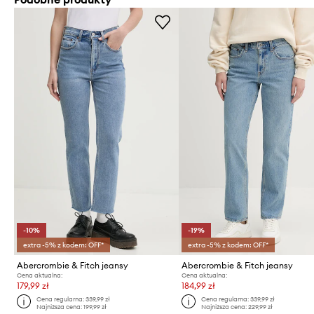
-10%
-19%
extra -5% z kodem: OFF*
extra -5% z kodem: OFF*
Abercrombie & Fitch jeansy
Abercrombie & Fitch jeansy
Cena aktualna:
Cena aktualna:
179,99 zł
184,99 zł
Cena regularna:
339,99 zł
Cena regularna:
339,99 zł
Najniższa cena:
199,99 zł
Najniższa cena:
229,99 zł