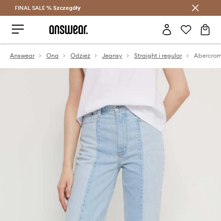
FINAL SALE %
Szczegóły
Oszczędzaj z Answear Club >
Answear
Ona
Odzież
Jeansy
Straight i regular
Abercrom