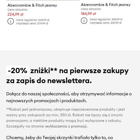
Abercrombie & Fitch jeansy
Abercrombie & Fitch jeansy
Cena aktualna:
Cena aktualna:
184,99 zł
224,99 zł
Cena regularna:
339,99 zł
Cena regularna:
469,99 zł
Najniższa cena:
229,99 zł
Najniższa cena:
279,99 zł
-20%
zniżki** na pierwsze zakupy
za zapis do newslettera.
Dołącz do naszej społeczności, aby otrzymywać informacje o
najnowszych promocjach i produktach.
**Rabat jest jednorazowy, obejmuje nieprzecenione produkty i jest
ważny przy zakupach za min. 350 zł. Rabat nie łączy się z innymi
promocjami, a niektóre produkty mogą być wyłączone z rabatu.
Szczegóły na stronie:
wykluczenia z promocji
.
Chcemy, żeby do Twojej skrzynki trafiało tylko to, co