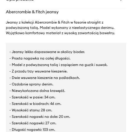
Abercrombie & Fitch jeansy
Jeansy z kolekcji Abercrombie & Fitch w fasonie straight z
podwyższoną talią. Model wykonany z nieelastycznego denimu.
Wyjątkowo komfortowy materiał z wysoką zawartością bawełny.
- Jeansy lekko dopasowane w okolicy bioder.
- Prosta nogawka na całej długości.
- Model z podwyższoną talią i zapięciem na guzik i suwak.
- Z przodu trzy wsuwane kieszenie.
- Dwie wsuwane kieszenie na pośladkach.
- Ozdobnie sprany denim.
- Niewykończona dolna krawędź.
- Szerokość w pasie: 34 cm.
- Szerokość w biodrach: 46 cm.
- Wysokość stanu: 28 cm.
- Szerokość nogawki na dole: 20 cm.
- Szerokość nogawki: 27 cm.
- Długość nogawki: 103 cm.