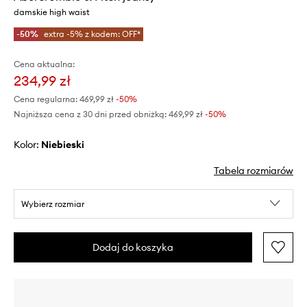
damskie high waist
-50%
extra -5% z kodem: OFF*
Cena aktualna:
234,99 zł
Cena regularna:
469,99 zł
-50%
Najniższa cena z 30 dni przed obniżką:
469,99 zł
 -50%
Kolor:
niebieski
Tabela rozmiarów
Wybierz rozmiar
Dodaj do koszyka