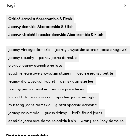
Tagi
Odzież damska Abercrombie & Fitch
Jeansy damskie Abercrombie & Fitch
Jeansy straight i regular damskie Abercrombie & Fitch
jeansy vintage damskie
jeansy z wysokim stanem proste nogawki
jeansy slouchy
jeansy jasne damskie
cienkie jeansy damskie na lato
spodnie jeansowe z wysokim stanem
czarne jeansy petite
jeansy dla wysokich kobiet
dżinsy damskie lee
tommy jeans damskie
marc o polo denim
levis 501 damskie czarne
spodnie jeans wrangler
mustang jeans damskie
g-star spodnie damskie
jeansy vero moda
guess dzinsy
levi's flared jeans
spodnie jeansowe damskie calvin klein
wrangler skinny damskie
Podobne produkty