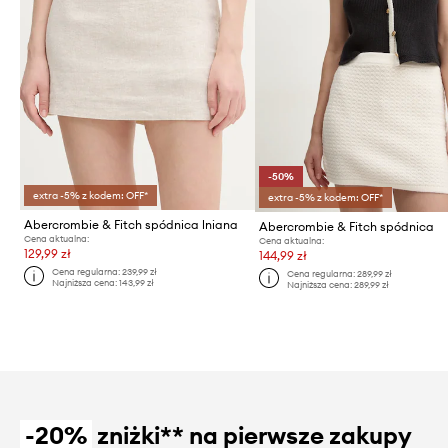
-50%
extra -5% z kodem: OFF*
extra -5% z kodem: OFF*
Abercrombie & Fitch spódnica lniana
Abercrombie & Fitch spódnica
Cena aktualna:
Cena aktualna:
129,99 zł
144,99 zł
Cena regularna:
239,99 zł
Cena regularna:
289,99 zł
Najniższa cena:
143,99 zł
Najniższa cena:
289,99 zł
-20%
zniżki** na pierwsze zakupy