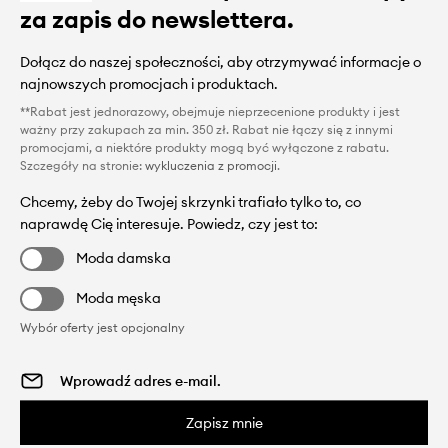
za zapis do newslettera.
Dołącz do naszej społeczności, aby otrzymywać informacje o
najnowszych promocjach i produktach.
**Rabat jest jednorazowy, obejmuje nieprzecenione produkty i jest
ważny przy zakupach za min. 350 zł. Rabat nie łączy się z innymi
promocjami, a niektóre produkty mogą być wyłączone z rabatu.
Szczegóły na stronie:
wykluczenia z promocji
.
Chcemy, żeby do Twojej skrzynki trafiało tylko to, co
naprawdę Cię interesuje. Powiedz, czy jest to:
Moda damska
Moda męska
Wybór oferty jest opcjonalny
Zapisz mnie