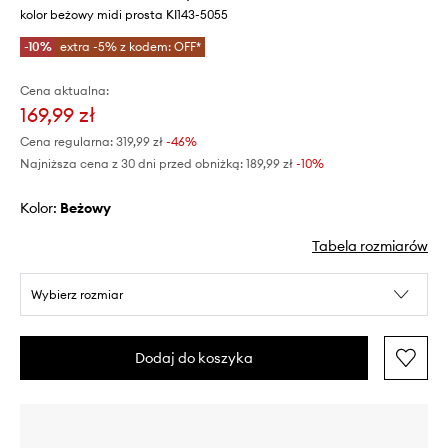
kolor beżowy midi prosta KI143-5055
-10%
extra -5% z kodem: OFF*
Cena aktualna:
169,99 zł
Cena regularna:
319,99 zł
-46%
Najniższa cena z 30 dni przed obniżką:
189,99 zł
 -10%
Kolor:
beżowy
Tabela rozmiarów
Wybierz rozmiar
Dodaj do koszyka