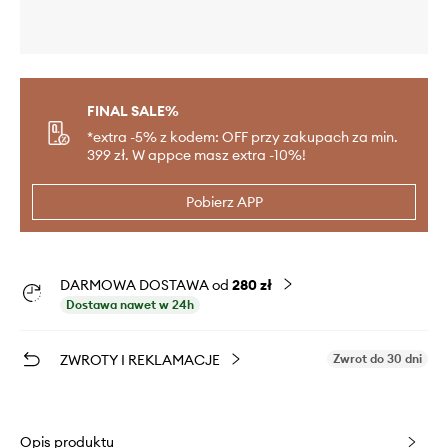
FINAL SALE%
*extra -5% z kodem: OFF przy zakupach za min.
399 zł. W appce masz extra -10%!
Pobierz APP
DARMOWA DOSTAWA od
280 zł
Dostawa nawet w 24h
ZWROTY I REKLAMACJE
Zwrot do 30 dni
Opis produktu