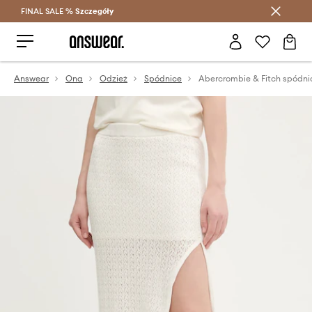
FINAL SALE %
Szczegóły
Oszczędzaj z Answear Club >
Answear
Ona
Odzież
Spódnice