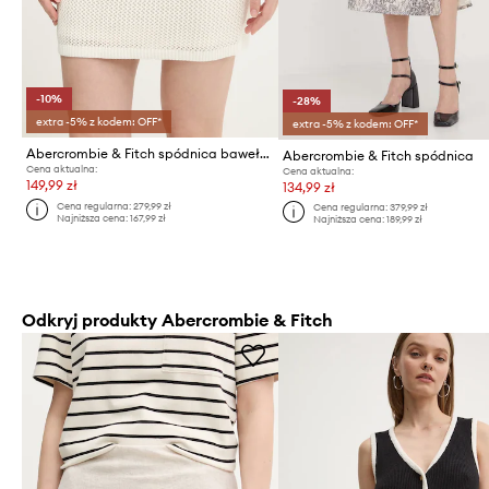
-10%
-28%
extra -5% z kodem: OFF*
extra -5% z kodem: OFF*
Abercrombie & Fitch spódnica bawełniana
Abercrombie & Fitch spódnica
Cena aktualna:
Cena aktualna:
149,99 zł
134,99 zł
Cena regularna:
279,99 zł
Cena regularna:
379,99 zł
Najniższa cena:
167,99 zł
Najniższa cena:
189,99 zł
Odkryj produkty Abercrombie & Fitch