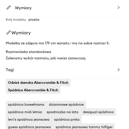
Wymiary
Krój modelu
:
prosta
Wymiary
Modelka ze zdjęcia ma 179 cm wzrostu i ma na sobie rozmiar S.
Rozmiarówka standardowa
Zalecamy wybór rozmiaru, jaki nosisz zazwyczaj.
Tagi
Odzież damska Abercrombie & Fitch
Spódnice Abercrombie & Fitch
spódnica bawełniana
dzianinowe spódnice
spódnica midi letnia
spodniczka na lato
desigual spódnica
levi's spódnica jeansowa
spódnica pinko
guess spódnica jeansowa
spódnica jeansowa tommy hilfiger