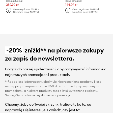
Cena aktualna:
Cena aktualna:
389,99 zł
144,99 zł
Cena regularna:
559,99 zł
Cena regularna:
289,99 zł
Najniższa cena:
559,99 zł
Najniższa cena:
289,99 zł
-20%
zniżki** na pierwsze zakupy
za zapis do newslettera.
Dołącz do naszej społeczności, aby otrzymywać informacje o
najnowszych promocjach i produktach.
**Rabat jest jednorazowy, obejmuje nieprzecenione produkty i jest
ważny przy zakupach za min. 350 zł. Rabat nie łączy się z innymi
promocjami, a niektóre produkty mogą być wyłączone z rabatu.
Szczegóły na stronie:
wykluczenia z promocji
.
Chcemy, żeby do Twojej skrzynki trafiało tylko to, co
naprawdę Cię interesuje. Powiedz, czy jest to: