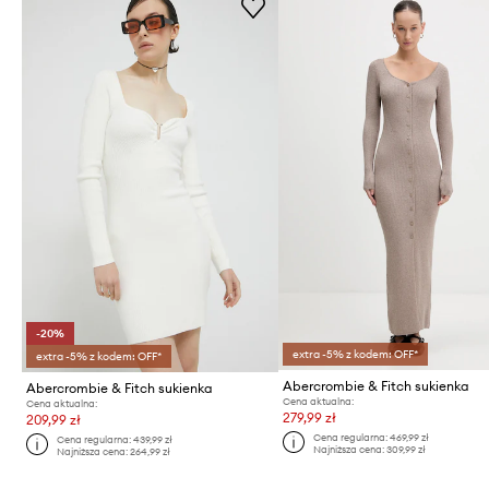
-20%
extra -5% z kodem: OFF*
extra -5% z kodem: OFF*
Abercrombie & Fitch sukienka
Abercrombie & Fitch sukienka
Cena aktualna:
Cena aktualna:
279,99 zł
209,99 zł
Cena regularna:
469,99 zł
Cena regularna:
439,99 zł
Najniższa cena:
309,99 zł
Najniższa cena:
264,99 zł