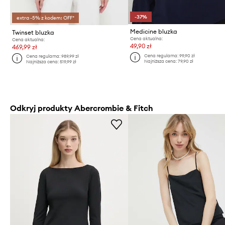
-37%
extra -5% z kodem: OFF*
Medicine bluzka
Twinset bluzka
Cena aktualna:
Cena aktualna:
49,90 zł
469,99 zł
Cena regularna:
99,90 zł
Cena regularna:
989,99 zł
Najniższa cena:
79,90 zł
Najniższa cena:
519,99 zł
Odkryj produkty Abercrombie & Fitch