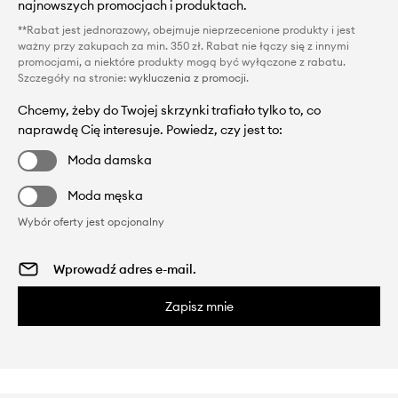
najnowszych promocjach i produktach.
**Rabat jest jednorazowy, obejmuje nieprzecenione produkty i jest
ważny przy zakupach za min. 350 zł. Rabat nie łączy się z innymi
promocjami, a niektóre produkty mogą być wyłączone z rabatu.
Szczegóły na stronie:
wykluczenia z promocji
.
Chcemy, żeby do Twojej skrzynki trafiało tylko to, co
naprawdę Cię interesuje. Powiedz, czy jest to:
Moda damska
Moda męska
Wybór oferty jest opcjonalny
Zapisz mnie