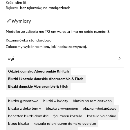
Krój
:
slim fit
Rękaw
:
bez rękawów, na ramiączkach
Wymiary
Modelka ze zdjęcia ma 172 cm wzrostu i ma na sobie rozmiar S.
Rozmiarówka standardowa
Zalecamy wybór rozmiaru, jaki nosisz zazwyczaj.
Tagi
Odzież damska Abercrombie & Fitch
Bluzki i koszule damskie Abercrombie & Fitch
Bluzki damskie Abercrombie & Fitch
bluzka granatowa
bluzki w kwiaty
bluzka na ramiaczkach
bluzka z dekoltem v
bluzka z wycięciem
bluzka młodzieżowa
benetton bluzki damskie
fjallraven koszula
koszula valentino
bizuu bluzka
koszula ralph lauren damska oversize