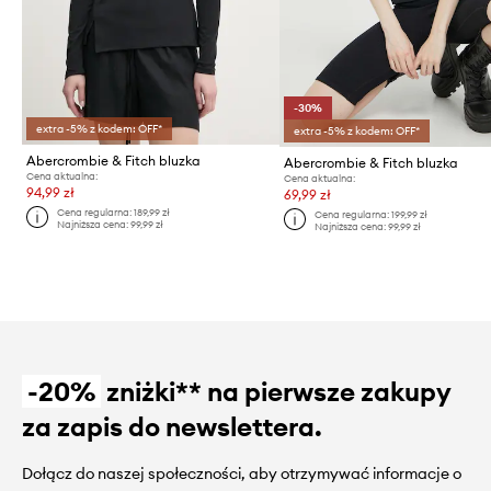
-30%
extra -5% z kodem: OFF*
extra -5% z kodem: OFF*
Abercrombie & Fitch bluzka
Abercrombie & Fitch bluzka
Cena aktualna:
Cena aktualna:
94,99 zł
69,99 zł
Cena regularna:
189,99 zł
Cena regularna:
199,99 zł
Najniższa cena:
99,99 zł
Najniższa cena:
99,99 zł
-20%
zniżki** na pierwsze zakupy
za zapis do newslettera.
Dołącz do naszej społeczności, aby otrzymywać informacje o