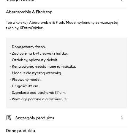
Abercrombie & Fitch top
Top z kolekcji Abercrombie & Fitch. Model wykonany ze wzorzystej
tkaniny. $ExtraOdziez.
- Dopasowany fason.
- Zapięcie na kryty suwak i haftkę.
- Ozdobny, spiczasty dekolt.
- Regulowane, nieodpinane ramiączka.
- Model z elastyczną wstawką.
- Plisowany model.
- Długość: 39 cm.
- Szerokość pod pachami: 37 cm.
- Wymiary podane dla rozmiaru: S.
Szczegóły produktu
Dane produktu