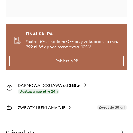
FINAL SALE%
*extra -5% z kodem: OFF przy zakupach za min.
399 zł. W appce masz extra -10%!
Pobierz APP
DARMOWA DOSTAWA od
280 zł
Dostawa nawet w 24h
ZWROTY I REKLAMACJE
Zwrot do 30 dni
Opis produktu