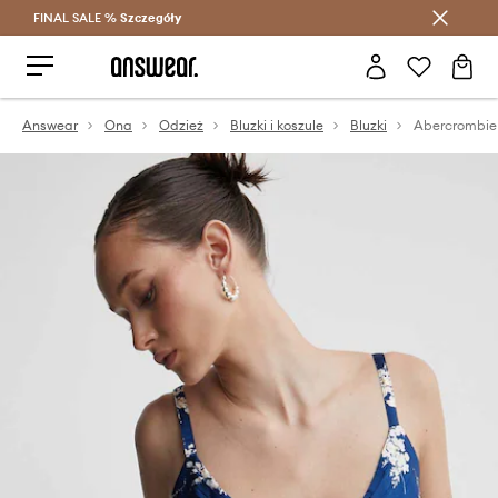
FINAL SALE %
Szczegóły
Oszczędzaj z Answear Club >
Answear
Ona
Odzież
Bluzki i koszule
Bluzki
Abercrombie 