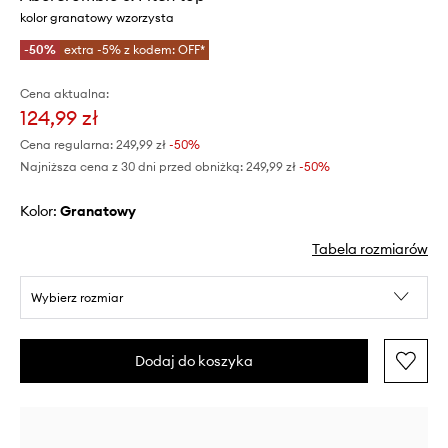
kolor granatowy wzorzysta
-50%
extra -5% z kodem: OFF*
Cena aktualna:
124,99 zł
Cena regularna:
249,99 zł
-50%
Najniższa cena z 30 dni przed obniżką:
249,99 zł
 -50%
Kolor:
granatowy
Tabela rozmiarów
Wybierz rozmiar
Dodaj do koszyka