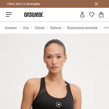
FINAL SALE %
Szczegóły
Oszczędzaj z Answear Club >
Answear
Ona
Odzież
Bielizna
Biustonosze sportowe