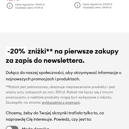
Cena regularna:
219,99 zł
Cena regularna:
199,99 zł
Najniższa cena:
139,99 zł
Najniższa cena:
97,99 zł
-20%
zniżki** na pierwsze zakupy
za zapis do newslettera.
Dołącz do naszej społeczności, aby otrzymywać informacje o
najnowszych promocjach i produktach.
**Rabat jest jednorazowy, obejmuje nieprzecenione produkty i jest
ważny przy zakupach za min. 350 zł. Rabat nie łączy się z innymi
promocjami, a niektóre produkty mogą być wyłączone z rabatu.
Szczegóły na stronie:
wykluczenia z promocji
.
Chcemy, żeby do Twojej skrzynki trafiało tylko to, co
naprawdę Cię interesuje. Powiedz, czy jest to:
Moda damska