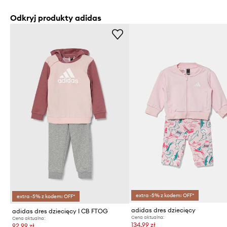
Odkryj produkty adidas
extra -5% z kodem: OFF*
extra -5% z kodem: OFF*
adidas dres dziecięcy
adidas dres dziecięcy I CB FTOG
Cena aktualna:
Cena aktualna:
134,99 zł
92,99 zł