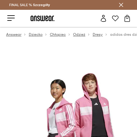
FINAL SALE %
Szczegóły
Oszczędzaj z Answear Club >
Answear
Dziecko
Chłopiec
Odzież
Dresy
adidas dres dz