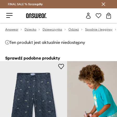
FINAL SALE %
Szczegóły
Oszczędzaj z Answear Club >
Answear
Dziecko
Dziewczynka
Odzież
Spodnie i legginsy
Ten produkt jest aktualnie niedostępny
Sprawdź podobne produkty