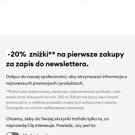
-20%
zniżki** na pierwsze zakupy
za zapis do newslettera.
Dołącz do naszej społeczności, aby otrzymywać informacje o
najnowszych promocjach i produktach.
**Rabat jest jednorazowy, obejmuje nieprzecenione produkty i jest
ważny przy zakupach za min. 350 zł. Rabat nie łączy się z innymi
promocjami, a niektóre produkty mogą być wyłączone z rabatu.
Szczegóły na stronie:
wykluczenia z promocji
.
Chcemy, żeby do Twojej skrzynki trafiało tylko to, co
naprawdę Cię interesuje. Powiedz, czy jest to: