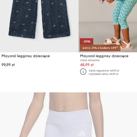
-30%
extra -5% z kodem: OFF*
Mayoral legginsy dziecięce
Mayoral legginsy dziecięce
Cena aktualna:
99,99 zł
48,99 zł
Cena regularna:
69,99 zł
Najniższa cena:
69,99 zł