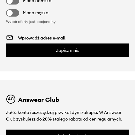
Moda damska
Moda męska
Wybór oferty jest opcjonalny
Zapisz mnie
Answear Club
Załóż konto i oszczędzaj przy każdym zakupie. W Answear
Club zyskujesz do
20%
stałego rabatu od cen regularnych.