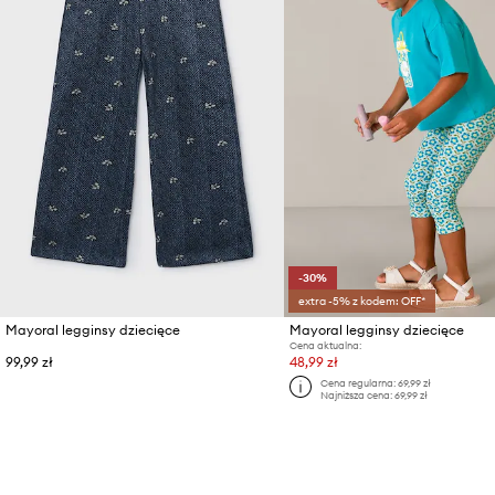
-30%
extra -5% z kodem: OFF*
Mayoral legginsy dziecięce
Mayoral legginsy dziecięce
Cena aktualna:
99,99 zł
48,99 zł
Cena regularna:
69,99 zł
Najniższa cena:
69,99 zł