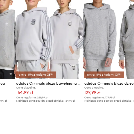
extra -5% z kodem: OFF*
extra -5% z kodem: OFF*
ęca
adidas Originals bluza bawełniana dziecięca
Cena aktualna:
Cena aktualna:
154,99 zł
129,99 zł
Cena regularna:
259,99 zł
Cena regularna:
179,99 zł
9,99 zł
Najniższa cena z 30 dni przed obniżką:
164,99 zł
Najniższa cena z 30 dni przed obniżką:
1