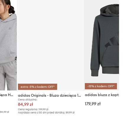
-15% z kodem: OFF*
extra -5% z kodem: OFF*
adidas Originals bluza dziecięca HOODIE
adidas Originals - Bluza dziecięca 128-164 cm GD2709
Cena aktualna:
179,99 zł
84,99 zł
Cena regularna:
199,99 zł
34,99 zł
Najniższa cena z 30 dni przed obniżką:
89,99 zł