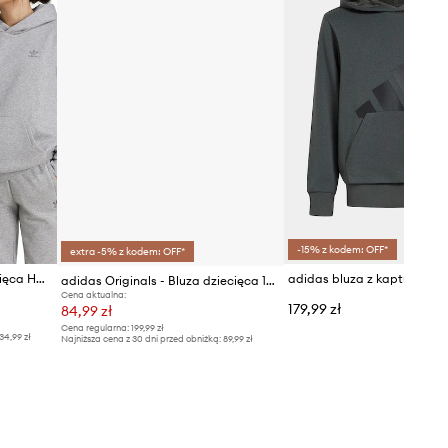
-15% z kodem: OFF*
extra -5% z kodem: OFF*
adidas Originals bluza dziecięca HOODIE
adidas Originals - Bluza dziecięca 128-164 cm GD2709
Cena aktualna:
179,99 zł
84,99 zł
Cena regularna:
199,99 zł
34,99 zł
Najniższa cena z 30 dni przed obniżką:
89,99 zł