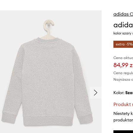
adidas O
adida
kolor szar
extra -5%
Cena aktua
84,99 z
Cena regul
Najniższa c
Kolor:
sza
Produkt 
Niestety 
produktami