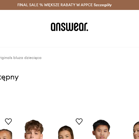
szczędzaj z Answear Club >
FINAL SALE % WIĘKSZE RABATY W APPCE
Dostawa nawet w 24h >
Szczegóły
News
iginals bluza dziecięca
stępny