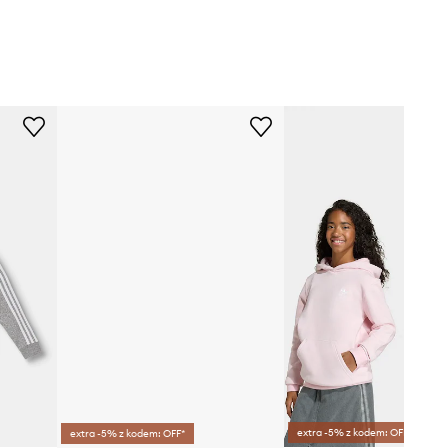
extra -5% z kodem: OFF*
extra -5% z kodem: OFF*