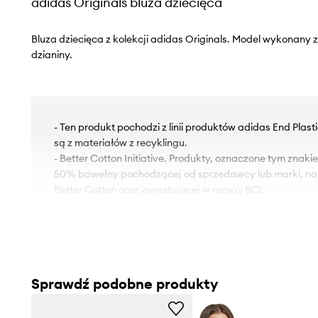
adidas Originals bluza dziecięca
Bluza dziecięca z kolekcji adidas Originals. Model wykonany z
dzianiny.
- Ten produkt pochodzi z linii produktów adidas End Plas
są z materiałów z recyklingu.
- Better Cotton Initiative. Produkty, oznaczone tym znak
50% bawełny pochodzącej od sprzedawcy lub marki, nal
Better Cotton oraz inwestującej w rozwój BCI.
- Prosty fason.
- Okrągły dekolt.
- Miękko wyściełany model.
- Wykończenie ze ściągacza.
- Długość rękawa: 50 cm.
Sprawdź podobne produkty
- Długość: 55 cm.
- Szerokość pod pachami: 37 cm.
- Wymiary podane dla wzrostu: 128 cm.