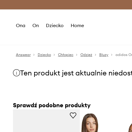
Premium Fashion Benefits >
O
Ona
On
Dziecko
Home
Answear
Dziecko
Chłopiec
Odzież
Bluzy
adidas Or
Ten produkt jest aktualnie niedo
Sprawdź podobne produkty