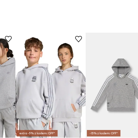
extra -5% z kodem: OFF*
-15% z kodem: OFF*