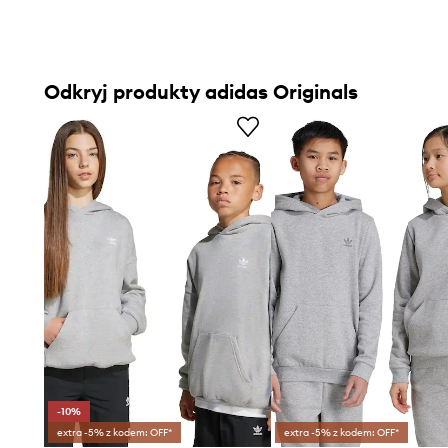
Odkryj produkty adidas Originals
-10%
extra -5% z kodem: OFF*
extra -5% z kodem: OFF*