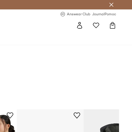
letter >
Regularne nowości >
Answear Club
Journal
Pomoc