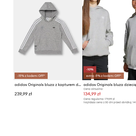
-10%
-15% z kodem: OFF*
extra -5% z kodem: OFF*
adidas Originals bluza z kapturem dziecięca z bawełną
adidas Originals bluza dzieci
Cena aktualna:
239,99 zł
134,99 zł
Cena regularna:
179,99 zł
Najniższa cena z 30 dni przed obniżką:
14