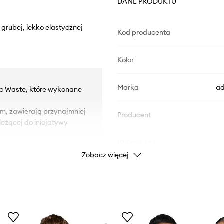
DANE PRODUKTU
 grubej, lekko elastycznej
Kod producenta
Kolor
Marka
ad
tic Waste, które wykonane
iem, zawierają przynajmniej
Producent
eżącej do inicjatywy
ID Produktu
Zobacz więcej