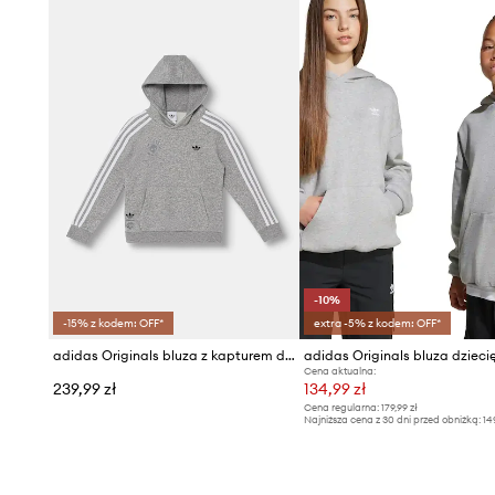
-10%
-15% z kodem: OFF*
extra -5% z kodem: OFF*
adidas Originals bluza z kapturem dziecięca z bawełną
adidas Originals bluza dzieci
Cena aktualna:
239,99 zł
134,99 zł
Cena regularna:
179,99 zł
Najniższa cena z 30 dni przed obniżką:
14