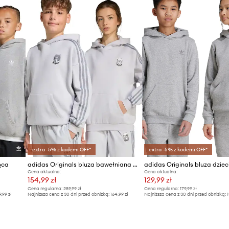
extra -5% z kodem: OFF*
extra -5% z kodem: OFF*
ęca
adidas Originals bluza bawełniana dziecięca
Cena aktualna:
Cena aktualna:
154,99 zł
129,99 zł
Cena regularna:
259,99 zł
Cena regularna:
179,99 zł
9,99 zł
Najniższa cena z 30 dni przed obniżką:
164,99 zł
Najniższa cena z 30 dni przed obniżką:
1