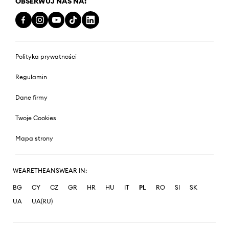
OBSERWUJ NAS NA:
Polityka prywatności
Regulamin
Dane firmy
Twoje Cookies
Mapa strony
WEARETHEANSWEAR IN:
BG
CY
CZ
GR
HR
HU
IT
PL
RO
SI
SK
UA
UA(RU)