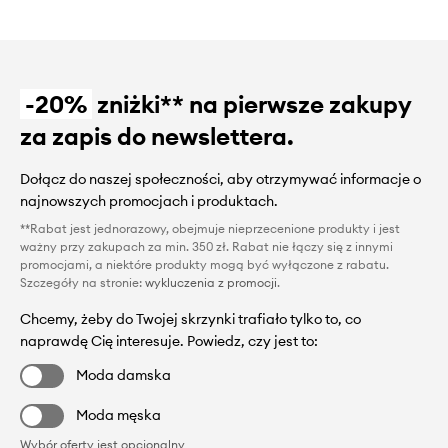
-20%
zniżki** na pierwsze zakupy
za zapis do newslettera.
Dołącz do naszej społeczności, aby otrzymywać informacje o
najnowszych promocjach i produktach.
**Rabat jest jednorazowy, obejmuje nieprzecenione produkty i jest
ważny przy zakupach za min. 350 zł. Rabat nie łączy się z innymi
promocjami, a niektóre produkty mogą być wyłączone z rabatu.
Szczegóły na stronie:
wykluczenia z promocji
.
Chcemy, żeby do Twojej skrzynki trafiało tylko to, co
naprawdę Cię interesuje. Powiedz, czy jest to:
Moda damska
Moda męska
Wybór oferty jest opcjonalny