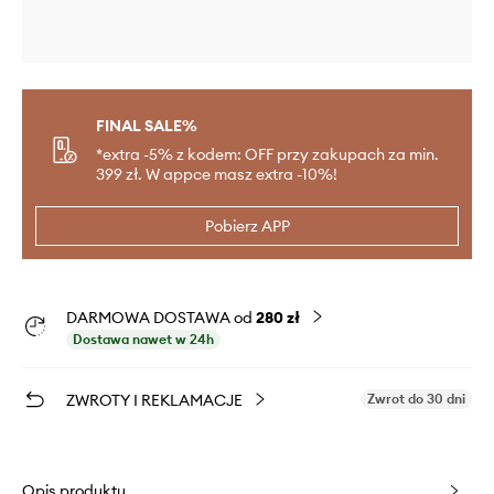
FINAL SALE%
*extra -5% z kodem: OFF przy zakupach za min.
399 zł. W appce masz extra -10%!
Pobierz APP
DARMOWA DOSTAWA od
280 zł
Dostawa nawet w 24h
ZWROTY I REKLAMACJE
Zwrot do 30 dni
Opis produktu