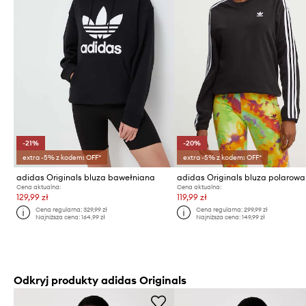
-21%
-20%
extra -5% z kodem: OFF*
extra -5% z kodem: OFF*
adidas Originals bluza bawełniana
adidas Originals bluza polarowa
Cena aktualna:
Cena aktualna:
129,99 zł
119,99 zł
Cena regularna:
329,99 zł
Cena regularna:
299,99 zł
Najniższa cena:
164,99 zł
Najniższa cena:
149,99 zł
Odkryj produkty adidas Originals