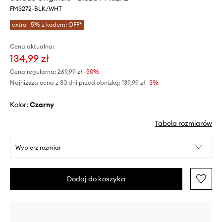
FM3272-BLK/WHT
extra -5% z kodem: OFF*
Cena aktualna:
134,99 zł
Cena regularna:
269,99 zł
-50%
Najniższa cena z 30 dni przed obniżką:
139,99 zł
 -3%
Kolor:
czarny
Tabela rozmiarów
Wybierz rozmiar
Dodaj do koszyka