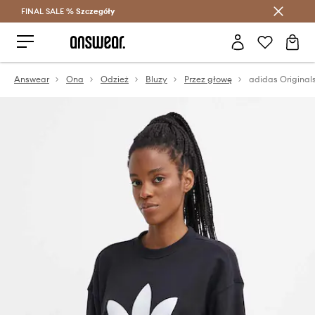
FINAL SALE %
Szczegóły
Oszczędzaj z Answear Club >
Answear
Ona
Odzież
Bluzy
Przez głowę
adidas Original