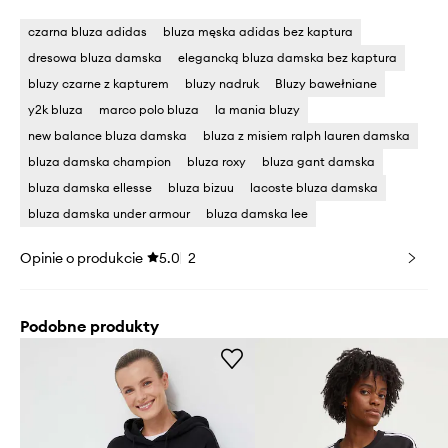
czarna bluza adidas
bluza męska adidas bez kaptura
dresowa bluza damska
elegancką bluza damska bez kaptura
bluzy czarne z kapturem
bluzy nadruk
Bluzy bawełniane
y2k bluza
marco polo bluza
la mania bluzy
new balance bluza damska
bluza z misiem ralph lauren damska
bluza damska champion
bluza roxy
bluza gant damska
bluza damska ellesse
bluza bizuu
lacoste bluza damska
bluza damska under armour
bluza damska lee
Opinie o produkcie
5.0
2
Podobne produkty