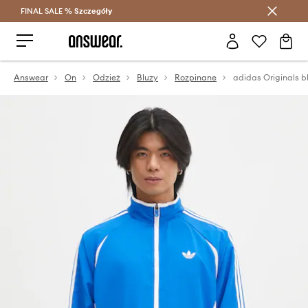
FINAL SALE %
Szczegóły
Oszczędzaj z Answear Club >
Answear
On
Odzież
Bluzy
Rozpinane