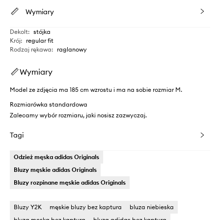
Wymiary
Dekolt
:
stójka
Krój
:
regular fit
Rodzaj rękawa
:
raglanowy
Wymiary
Model ze zdjęcia ma 185 cm wzrostu i ma na sobie rozmiar M.
Rozmiarówka standardowa
Zalecamy wybór rozmiaru, jaki nosisz zazwyczaj.
Tagi
Odzież męska adidas Originals
Bluzy męskie adidas Originals
Bluzy rozpinane męskie adidas Originals
Bluzy Y2K
męskie bluzy bez kaptura
bluza niebieska
bluza męska bez kaptura
bluza adidas bez kaptura