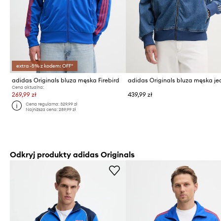
extra -5% z kodem: OFF*
adidas Originals bluza męska Firebird
Cena aktualna:
269,99 zł
439,99 zł
Cena regularna:
329,99 zł
Najniższa cena:
289,99 zł
Odkryj produkty adidas Originals