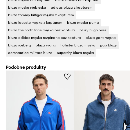
bluza męska niebieska
adidas bluza z kapturem
bluza tommy hilfiger męska z kapturem
bluza lacoste męska z kapturem
bluza meska puma
bluza the north face męska bez kaptura
bluzy hugo boss
bluza adidas męska rozpinana bez kaptura
bluza gant męska
bluza iceberg
bluza viking
hollister bluza męska
gap bluzy
aeronautica militare bluza
superdry bluza męska
Podobne produkty