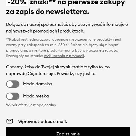
-20%
zniżki** na pierwsze zakupy
za zapis do newslettera.
Dołącz do naszej społeczności, aby otrzymywać informacje o
najnowszych promocjach i produktach.
**Rabat jest jednorazowy, obejmuje nieprzecenione produkty i jest
ważny przy zakupach za min. 350 zł. Rabat nie łączy się z innymi
promocjami, a niektóre produkty mogą być wyłączone z rabatu.
Szczegóły na stronie:
wykluczenia z promocji
.
Chcemy, żeby do Twojej skrzynki trafiało tylko to, co
naprawdę Cię interesuje. Powiedz, czy jest to:
Moda damska
Moda męska
Wybór oferty jest opcjonalny
Zapisz mnie