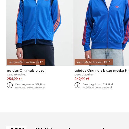
extra -5% z kodem: OFF*
extra -5% z kodem: OFF*
adidas Originals bluza
adidas Originals bluza męska Fir
Cena aktualna:
Cena aktualna:
254,99 zł
269,99 zł
Cena regularna:
379,99 zł
Cena regularna:
329,99 zł
Najniższa cena:
265,99 zł
Najniższa cena:
289,99 zł