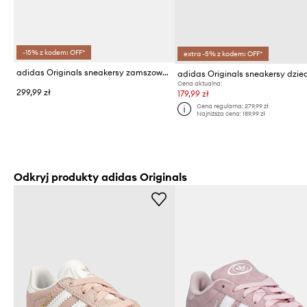
-15% z kodem: OFF*
extra -5% z kodem: OFF*
adidas Originals sneakersy zamszowe dziecięce CAMPUS 00s
Cena aktualna:
299,99 zł
179,99 zł
Cena regularna:
279,99 zł
Najniższa cena:
189,99 zł
Odkryj produkty adidas Originals