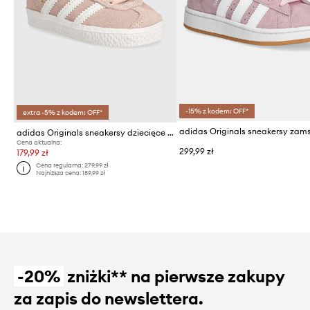
-15% z kodem: OFF*
extra -5% z kodem: OFF*
adidas Originals sneakersy dziecięce GAZELLE CF EL
Cena aktualna:
299,99 zł
179,99 zł
Cena regularna:
279,99 zł
Najniższa cena:
189,99 zł
-20%
zniżki** na pierwsze zakupy
za zapis do newslettera.