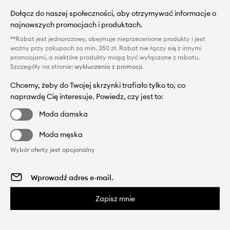
Dołącz do naszej społeczności, aby otrzymywać informacje o
najnowszych promocjach i produktach.
**Rabat jest jednorazowy, obejmuje nieprzecenione produkty i jest
ważny przy zakupach za min. 350 zł. Rabat nie łączy się z innymi
promocjami, a niektóre produkty mogą być wyłączone z rabatu.
Szczegóły na stronie:
wykluczenia z promocji
.
Chcemy, żeby do Twojej skrzynki trafiało tylko to, co
naprawdę Cię interesuje. Powiedz, czy jest to:
Moda damska
Moda męska
Wybór oferty jest opcjonalny
Zapisz mnie