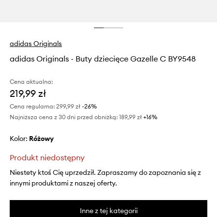
adidas Originals
adidas Originals - Buty dziecięce Gazelle C BY9548
Cena aktualna:
219,99 zł
Cena regularna:
299,99 zł
-26%
Najniższa cena z 30 dni przed obniżką:
189,99 zł
 +16%
Kolor:
różowy
Produkt niedostępny
Niestety ktoś Cię uprzedził. Zapraszamy do zapoznania się z
innymi produktami z naszej oferty.
Inne z tej kategorii