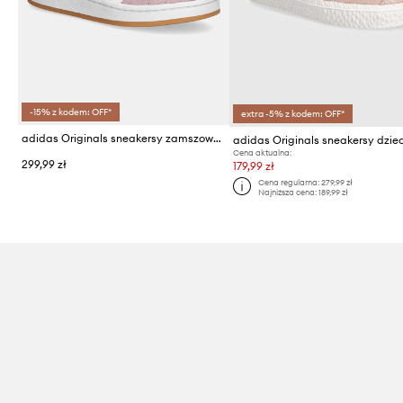
-15% z kodem: OFF*
extra -5% z kodem: OFF*
adidas Originals sneakersy zamszowe dziecięce CAMPUS 00s
Cena aktualna:
299,99 zł
179,99 zł
Cena regularna:
279,99 zł
Najniższa cena:
189,99 zł