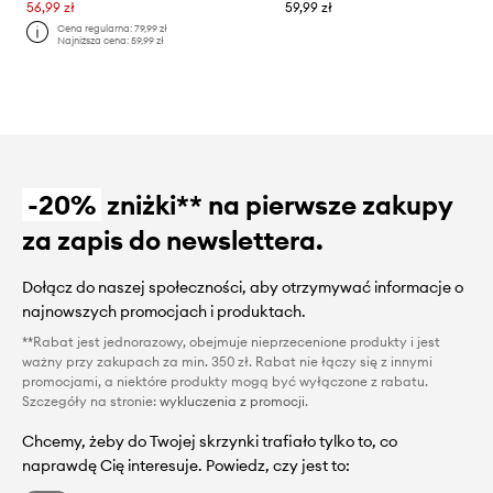
56,99 zł
59,99 zł
Cena regularna:
79,99 zł
Najniższa cena:
59,99 zł
-20%
zniżki** na pierwsze zakupy
za zapis do newslettera.
Dołącz do naszej społeczności, aby otrzymywać informacje o
najnowszych promocjach i produktach.
**Rabat jest jednorazowy, obejmuje nieprzecenione produkty i jest
ważny przy zakupach za min. 350 zł. Rabat nie łączy się z innymi
promocjami, a niektóre produkty mogą być wyłączone z rabatu.
Szczegóły na stronie:
wykluczenia z promocji
.
Chcemy, żeby do Twojej skrzynki trafiało tylko to, co
naprawdę Cię interesuje. Powiedz, czy jest to: