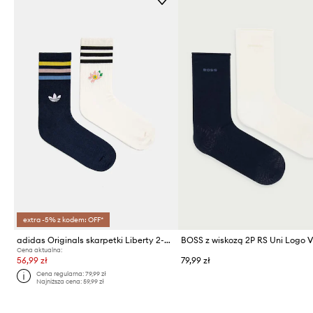
extra -5% z kodem: OFF*
adidas Originals skarpetki Liberty 2-pack
Cena aktualna:
56,99 zł
79,99 zł
Cena regularna:
79,99 zł
Najniższa cena:
59,99 zł