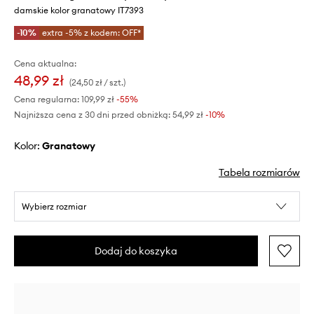
damskie kolor granatowy IT7393
-10%
extra -5% z kodem: OFF*
Cena aktualna:
48,99 zł
(24,50 zł / szt.)
Cena regularna:
109,99 zł
-55%
Najniższa cena z 30 dni przed obniżką:
54,99 zł
 -10%
Kolor:
granatowy
Tabela rozmiarów
Wybierz rozmiar
Dodaj do koszyka