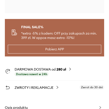
FINAL SALE%
*extra -5% z kodem: OFF przy zakupach za min.
399 zł. W appce masz extra -10%!
Pobierz APP
DARMOWA DOSTAWA od
280 zł
Dostawa nawet w 24h
ZWROTY I REKLAMACJE
Zwrot do 30 dni
Opis produktu