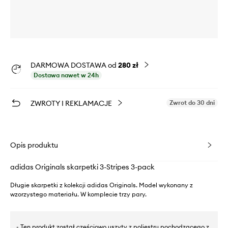
DARMOWA DOSTAWA od
280 zł
Dostawa nawet w 24h
ZWROTY I REKLAMACJE
Zwrot do 30 dni
Opis produktu
adidas Originals skarpetki 3-Stripes 3-pack
Długie skarpetki z kolekcji adidas Originals. Model wykonany z
wzorzystego materiału. W komplecie trzy pary.
- Ten produkt został częściowo uszyty z poliestru pochodzącego z