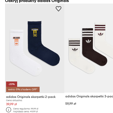
Odkryj produkty adidas Originals
-20%
extra -5% z kodem: OFF*
adidas Originals skarpetki 3-pa
adidas Originals skarpetki 2-pack
Cena aktualna:
59,99 zł
39,99 zł
Cena regularna:
99,99 zł
Najniższa cena:
49,99 zł