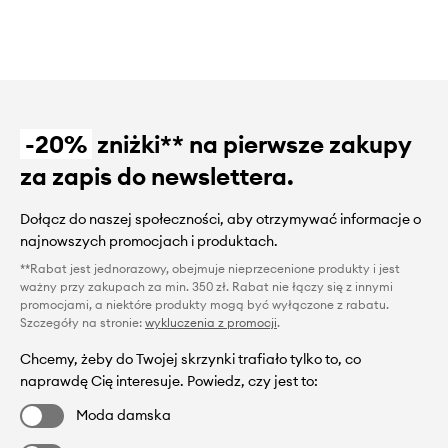
-20%
zniżki** na pierwsze zakupy
za zapis do newslettera.
Dołącz do naszej społeczności, aby otrzymywać informacje o
najnowszych promocjach i produktach.
**Rabat jest jednorazowy, obejmuje nieprzecenione produkty i jest
ważny przy zakupach za min. 350 zł. Rabat nie łączy się z innymi
promocjami, a niektóre produkty mogą być wyłączone z rabatu.
Szczegóły na stronie:
wykluczenia z promocji
.
Chcemy, żeby do Twojej skrzynki trafiało tylko to, co
naprawdę Cię interesuje. Powiedz, czy jest to:
Moda damska