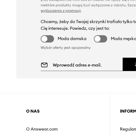
niektóre produkty mogą być wyłączone z rabatu. Szcze
wykluczenia z promocji
.
Chcemy, żeby do Twojej skrzynki trafiało tylko 
Cię interesuje. Powiedz, czy jest to:
Moda damska
Moda męsk
Wybór oferty jest opcjonalny
O NAS
INFOR
O Answear.com
Regulam