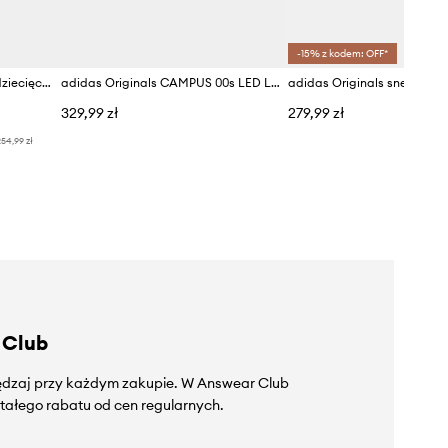
-15% z kodem: OFF*
adidas Originals sneakersy dziecięce CAMPUS 00s
adidas Originals CAMPUS 00s LED LIGH sneakersy dziecięce
329,99 zł
279,99 zł
54,99 zł
 Club
zędzaj przy każdym zakupie. W Answear Club
tałego rabatu od cen regularnych.