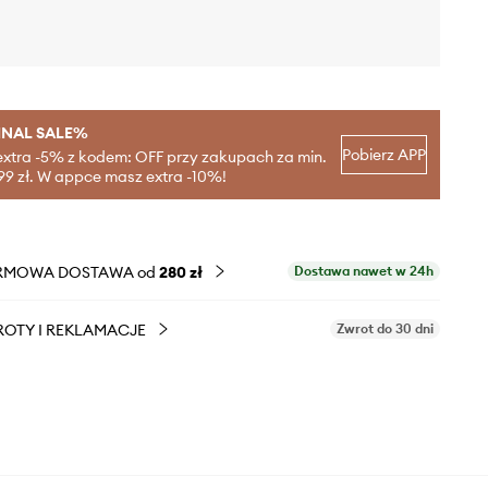
INAL SALE%
Pobierz APP
extra -5% z kodem: OFF przy zakupach za min.
99 zł. W appce masz extra -10%!
RMOWA DOSTAWA od
280 zł
Dostawa nawet w 24h
OTY I REKLAMACJE
Zwrot do 30 dni