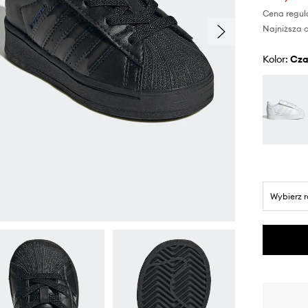
Cena regul
Najniższa c
Kolor:
cz
Wybierz 