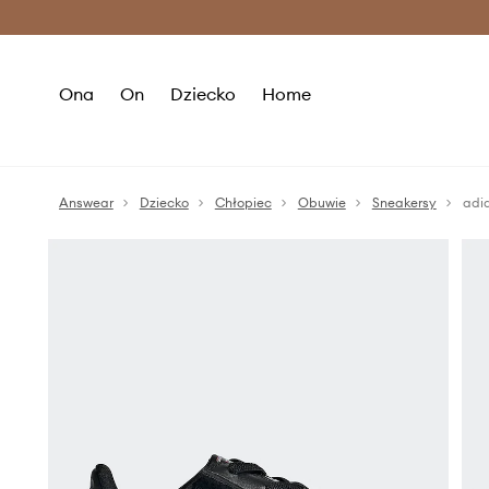
Premium Fashion Benefits >
O
Ona
On
Dziecko
Home
Answear
Dziecko
Chłopiec
Obuwie
Sneakersy
adi