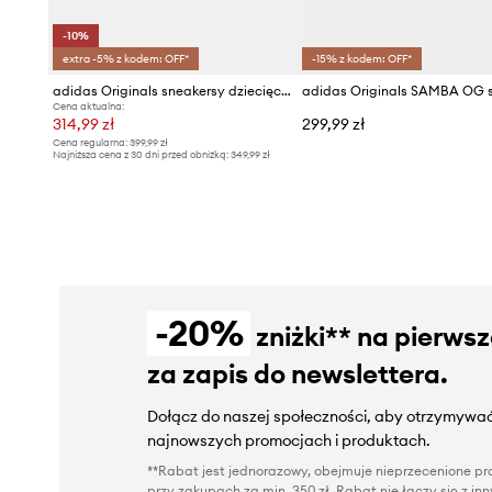
-10%
extra -5% z kodem: OFF*
-15% z kodem: OFF*
adidas Originals sneakersy dziecięce SUPERSTAR II
Cena aktualna:
314,99 zł
299,99 zł
Cena regularna:
399,99 zł
Najniższa cena z 30 dni przed obniżką:
349,99 zł
-20%
zniżki** na pierws
za zapis do newslettera.
Dołącz do naszej społeczności, aby otrzymywać
najnowszych promocjach i produktach.
**Rabat jest jednorazowy, obejmuje nieprzecenione pro
przy zakupach za min. 350 zł. Rabat nie łączy się z i