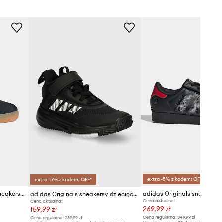
idas Originals
extra -5% z kodem: OFF*
extra -5% z kodem: OFF*
adidas Originals GAZELLE sneakersy dziecięce zamszowe
adidas Originals sneakersy dziecięce OWNTHEGAME 3.0
Cena aktualna:
Cena aktualna:
269,99 zł
159,99 zł
Cena regularna:
349,99 zł
Cena regularna:
239,99 zł