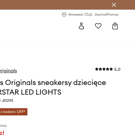
letter >
Regularne nowości >
Answear Club
Journal
Pomoc
5.0
riginals
s Originals sneakersy dziecięce
RSTAR LED LIGHTS
y JS1295
 z kodem: OFF*
lna:
zł