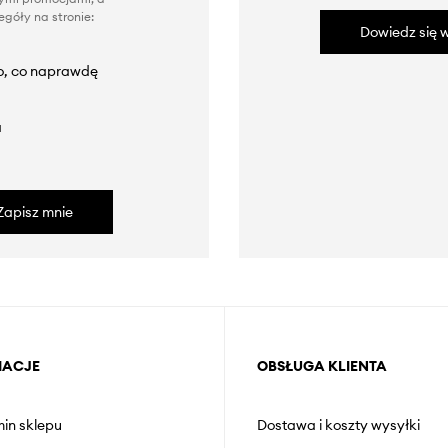
góły na stronie:
Dowiedz się w
to, co naprawdę
a
Zapisz mnie
MACJE
OBSŁUGA KLIENTA
in sklepu
Dostawa i koszty wysyłki