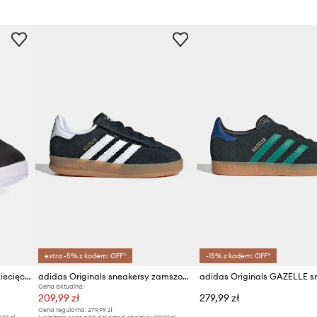
Marka
ad
antygrzybiczne. Chroni
ję.
na na uszkodzenia.
Producent
ID Produktu
extra -5% z kodem: OFF*
-15% z kodem: OFF*
adidas Originals sneakersy dziecięce SL 72 RS
adidas Originals sneakersy zamszowe dziecięce GAZELLE INDOOR
Cena aktualna:
209,99 zł
279,99 zł
Cena regularna:
279,99 zł