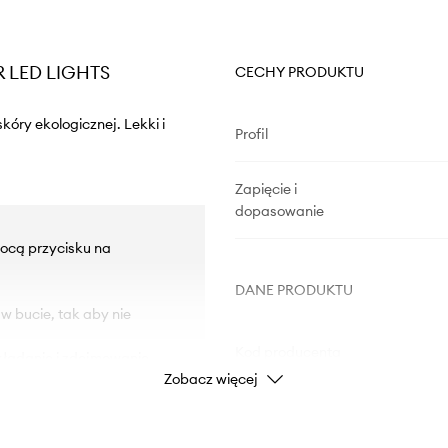
AR LED LIGHTS
CECHY PRODUKTU
kóry ekologicznej. Lekki i
Profil
Zapięcie i
dopasowanie
ocą przycisku na
DANE PRODUKTU
 w bucie, tak aby nie
Kod producenta
akładanie i zdejmowanie
Zobacz więcej
utrzymanie obuwia w
Kolor
wilgoci i zapobiega