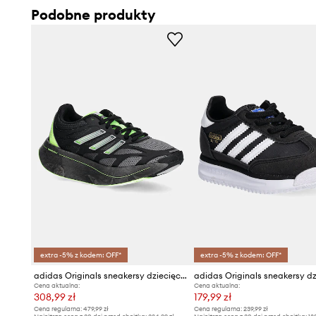
Podobne produkty
poceniu się stóp. Posiada właściwości antybakteryjne i 
przed przykrymi zapachami i zapewnia dobrą amortyzac
- Gumowa podeszwa zewnętrzna jest wytrzymała i odpor
- Długość wkładki wynosi: 16,5 cm.
- Wymiary podane dla rozmiaru: 27.
extra -5% z kodem: OFF*
extra -5% z kodem: OFF*
adidas Originals sneakersy dziecięce ADIZERO ARUKU
Cena aktualna:
Cena aktualna:
308,99 zł
179,99 zł
Cena regularna:
479,99 zł
Cena regularna:
239,99 zł