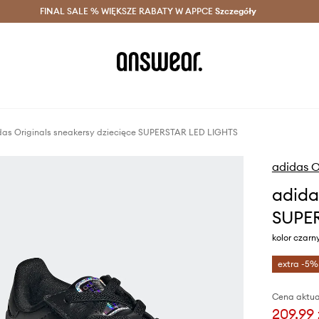
szczędzaj z Answear Club >
FINAL SALE % WIĘKSZE RABATY W APPCE
Dostawa nawet w 24h >
Szczegóły
News
das Originals sneakersy dziecięce SUPERSTAR LED LIGHTS
adidas O
adida
SUPE
kolor czarn
extra -5%
Cena aktua
209,99 