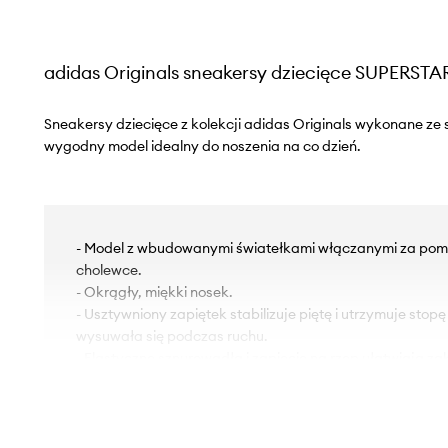
adidas Originals sneakersy dziecięce SUPERST
Sneakersy dziecięce z kolekcji adidas Originals wykonane ze s
wygodny model idealny do noszenia na co dzień.
- Model z wbudowanymi światełkami włączanymi za pom
cholewce.
- Okrągły, miękki nosek.
- Usztywniony zapiętek stabilizuje piętę i utrzymuje stopę
wysuwała się podczas ruchu.
- Elastyczne sznurowadła i zapięcie na rzep ułatwiają z
butów.
- Tekstylne wnętrze jest komfortowe dla stopy i ułatwia 
czystości.
- Piankowa wkładka Ortholite® zapewnia odprowadzenie 