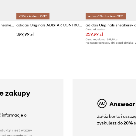
-15% z kodem: OFF*
extra -5% z kodem: OFF*
adidas Originals SAMBA OG sneakersy dziecięce skórzane
adidas Originals ADISTAR CONTROL 5 sneakersy dziecięce
Cena aktualna:
399,99 zł
239,99 zł
Cena regularna:
299,99 zł
Najniższa cena z 30 dni przed obniżką:
2
ze zakupy
Answear
 informacje o
Załóż konto i oszc
zyskujesz do
20%
s
dukty i jest ważny
nnymi promocjami, a