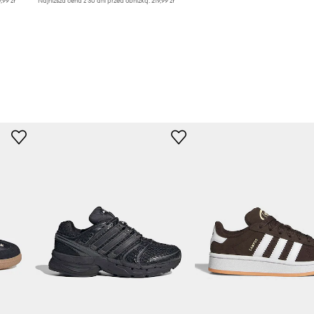
9,99 zł
Najniższa cena z 30 dni przed obniżką:
219,99 zł