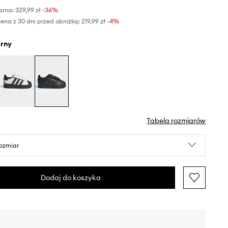
arna:
329,99 zł
-36%
ena z 30 dni przed obniżką:
219,99 zł
 -4%
arny
Tabela rozmiarów
rozmiar
Dodaj do koszyka