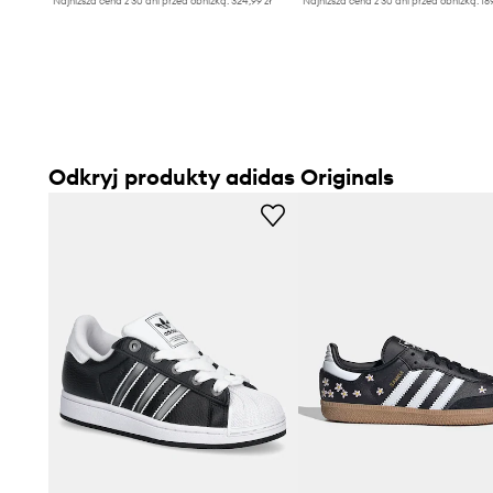
Najniższa cena z 30 dni przed obniżką:
324,99 zł
Najniższa cena z 30 dni przed obniżką:
18
Odkryj produkty adidas Originals