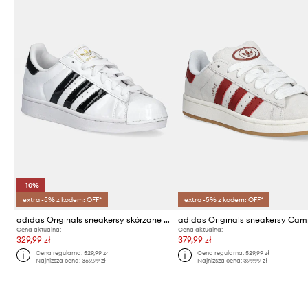
-10%
extra -5% z kodem: OFF*
extra -5% z kodem: OFF*
adidas Originals sneakersy skórzane Superstar II W
Cena aktualna:
Cena aktualna:
329,99 zł
379,99 zł
Cena regularna:
529,99 zł
Cena regularna:
529,99 zł
Najniższa cena:
369,99 zł
Najniższa cena:
399,99 zł