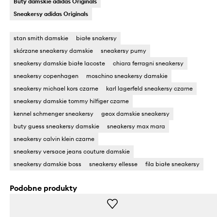
Buty damskie adidas Originals
Sneakersy adidas Originals
stan smith damskie
białe snakersy
skórzane sneakersy damskie
sneakersy pumy
sneakersy damskie białe lacoste
chiara ferragni sneakersy
sneakersy copenhagen
moschino sneakersy damskie
sneakersy michael kors czarne
karl lagerfeld sneakersy czarne
sneakersy damskie tommy hilfiger czarne
kennel schmenger sneakersy
geox damskie sneakersy
buty guess sneakersy damskie
sneakersy max mara
sneakersy calvin klein czarne
sneakersy versace jeans couture damskie
sneakersy damskie boss
sneakersy ellesse
fila białe sneakersy
Podobne produkty