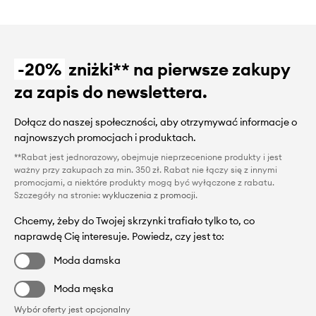
-20%
zniżki** na pierwsze zakupy
za zapis do newslettera.
Dołącz do naszej społeczności, aby otrzymywać informacje o
najnowszych promocjach i produktach.
**Rabat jest jednorazowy, obejmuje nieprzecenione produkty i jest
ważny przy zakupach za min. 350 zł. Rabat nie łączy się z innymi
promocjami, a niektóre produkty mogą być wyłączone z rabatu.
Szczegóły na stronie:
wykluczenia z promocji
.
Chcemy, żeby do Twojej skrzynki trafiało tylko to, co
naprawdę Cię interesuje. Powiedz, czy jest to:
Moda damska
Moda męska
Wybór oferty jest opcjonalny