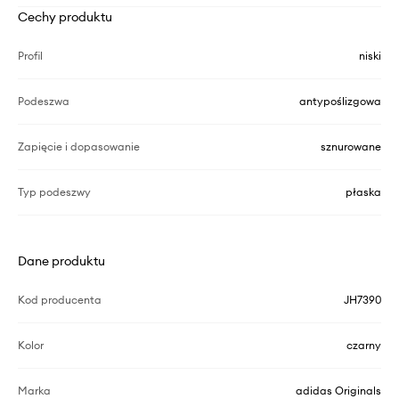
Cechy produktu
Profil
niski
Podeszwa
antypoślizgowa
Zapięcie i dopasowanie
sznurowane
Typ podeszwy
płaska
Dane produktu
Kod producenta
JH7390
Kolor
czarny
Marka
adidas Originals