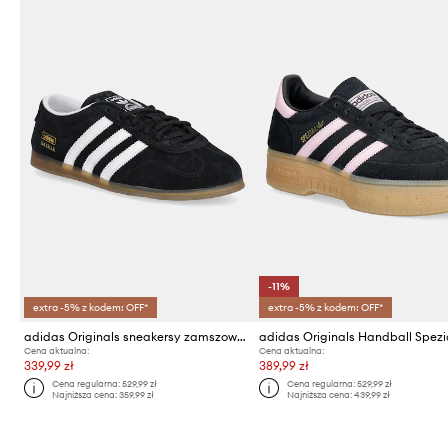
-11%
extra -5% z kodem: OFF*
extra -5% z kodem: OFF*
adidas Originals sneakersy zamszowe Gazelle Lo Pro
Cena aktualna:
Cena aktualna:
339,99 zł
389,99 zł
Cena regularna:
529,99 zł
Cena regularna:
529,99 zł
Najniższa cena:
359,99 zł
Najniższa cena:
439,99 zł