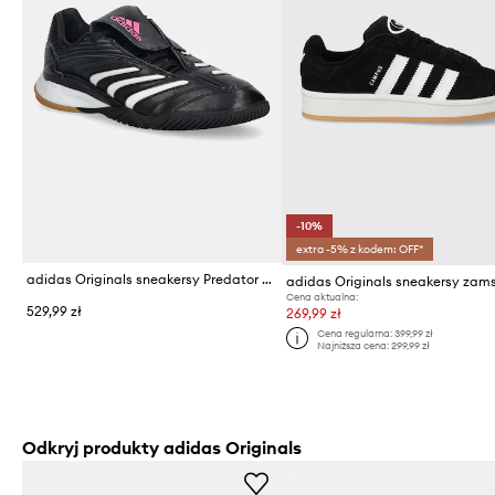
-10%
extra -5% z kodem: OFF*
adidas Originals sneakersy Predator Sala
Cena aktualna:
529,99 zł
269,99 zł
Cena regularna:
399,99 zł
Najniższa cena:
299,99 zł
Odkryj produkty adidas Originals