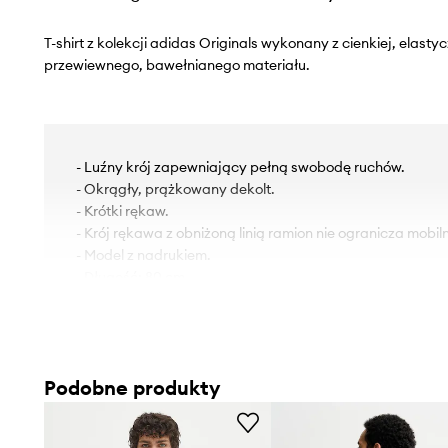
T-shirt z kolekcji adidas Originals wykonany z cienkiej, elasty
przewiewnego, bawełnianego materiału.
- Luźny krój zapewniający pełną swobodę ruchów.
- Okrągły, prążkowany dekolt.
- Krótki rękaw.
- Krój rękawa z obniżoną linią ramion nie ogranicza mobiln
- Model z nadrukiem.
- Długość: 80 cm.
- Szerokość pod pachami: 65 cm.
- Wymiary podane dla rozmiaru: L.
Podobne produkty