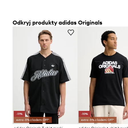
Odkryj produkty adidas Originals
-11%
-10%
extra -5% z kodem: OFF*
extra -5% z kodem: OFF*