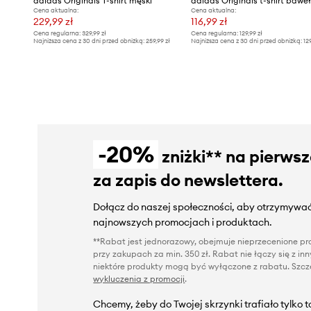
adidas Originals T-shirt męski
adidas Originals t-shirt bawe
Cena aktualna:
Cena aktualna:
229,99 zł
116,99 zł
Cena regularna:
329,99 zł
Cena regularna:
129,99 zł
Najniższa cena z 30 dni przed obniżką:
259,99 zł
Najniższa cena z 30 dni przed obniżką:
12
-20%
zniżki** na pierws
za zapis do newslettera.
Dołącz do naszej społeczności, aby otrzymywać
najnowszych promocjach i produktach.
**Rabat jest jednorazowy, obejmuje nieprzecenione pro
przy zakupach za min. 350 zł. Rabat nie łączy się z i
niektóre produkty mogą być wyłączone z rabatu. Szcze
wykluczenia z promocji
.
Chcemy, żeby do Twojej skrzynki trafiało tylko 