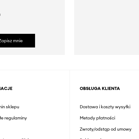
a
Zapisz mnie
MACJE
OBSŁUGA KLIENTA
in sklepu
Dostawa i koszty wysyłki
łe regulaminy
Metody płatności
Zwroty/odstąp od umowy