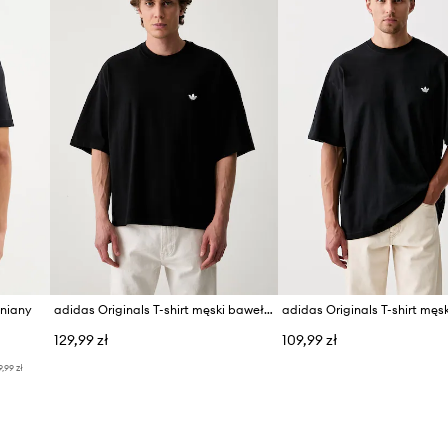
łniany
adidas Originals T-shirt męski bawełniany Trefoil Essentials
129,99 zł
109,99 zł
9,99 zł