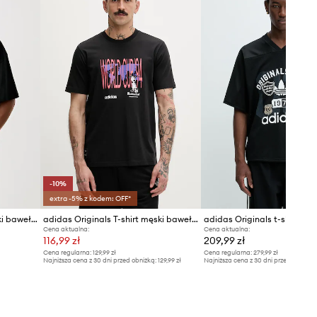
-10%
extra -5% z kodem: OFF*
adidas Originals T-shirt męski bawełniany Trefoil Essentials
adidas Originals T-shirt męski bawełniany
Cena aktualna:
Cena aktualna:
116,99 zł
209,99 zł
Cena regularna:
129,99 zł
Cena regularna:
279,99 zł
Najniższa cena z 30 dni przed obniżką:
129,99 zł
Najniższa cena z 30 dni przed obniżką