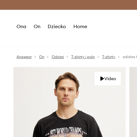
Premium Fashion Benefits >
O
Ona
On
Dziecko
Home
Answear
On
Odzież
T-shirty i polo
T-shirty
adidas 
Video