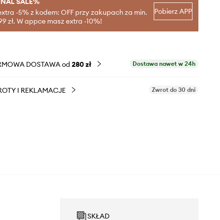
INAL SALE%
Pobierz APP
extra -5% z kodem: OFF przy zakupach za min.
99 zł. W appce masz extra -10%!
RMOWA DOSTAWA od
280 zł
Dostawa nawet w 24h
OTY I REKLAMACJE
Zwrot do 30 dni
SKŁAD