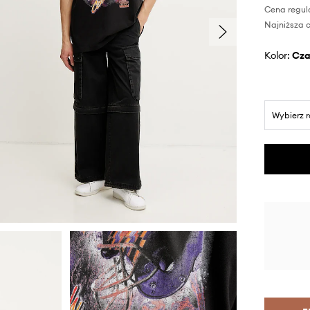
Cena regul
Najniższa c
Kolor:
cz
Wybierz 