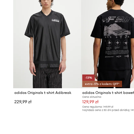
-13%
extra -5% z kodem: OFF*
adidas Originals t-shirt Adibreak
adidas Originals t-shirt bawe
Cena aktualna:
229,99 zł
129,99 zł
Cena regularna:
149,99 zł
Najniższa cena z 30 dni przed obniżką:
14