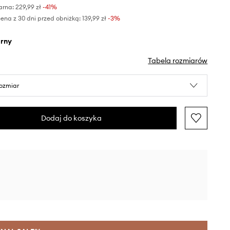
arna:
229,99 zł
-41%
ena z 30 dni przed obniżką:
139,99 zł
 -3%
arny
Tabela rozmiarów
rozmiar
Dodaj do koszyka