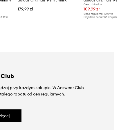
ełniany
adidas Originals T-shirt męski
Cena aktualna:
179,99 zł
109,99 zł
Cena regularna:
129,99 zł
15,99 zł
Najniższa cena z 30 dni przed obniżką
 Club
zędzaj przy każdym zakupie. W Answear Club
tałego rabatu od cen regularnych.
ięcej