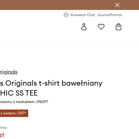
letter >
Regularne nowości >
Answear Club
Journal
Pomoc
riginals
s Originals t-shirt bawełniany
HIC SS TEE
 czarny z nadrukiem JY6297
 z kodem: OFF*
lna:
zł