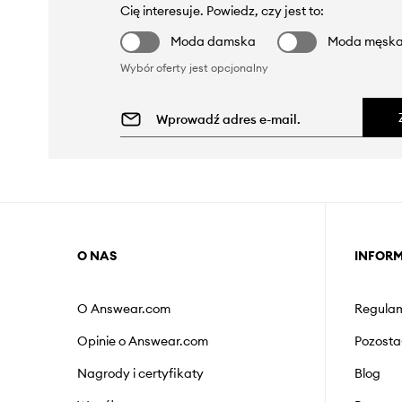
Cię interesuje. Powiedz, czy jest to:
Moda damska
Moda męsk
Wybór oferty jest opcjonalny
O NAS
INFOR
O Answear.com
Regulam
Opinie o Answear.com
Pozosta
Nagrody i certyfikaty
Blog