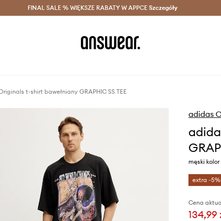
szczędzaj z Answear Club >
FINAL SALE % WIĘKSZE RABATY W APPCE
Dostawa nawet w 24h >
Szczegóły
News
Originals t-shirt bawełniany GRAPHIC SS TEE
adidas O
adida
GRAP
męski kolor
extra -5%
Cena aktua
134,99 