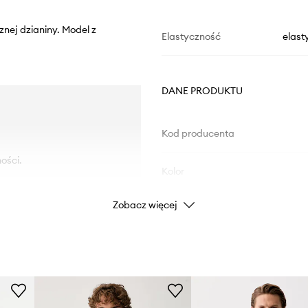
cznej dzianiny. Model z
Elastyczność
elast
DANE PRODUKTU
Kod producenta
ości.
Kolor
Zobacz więcej
Marka
ad
Producent
ID Produktu