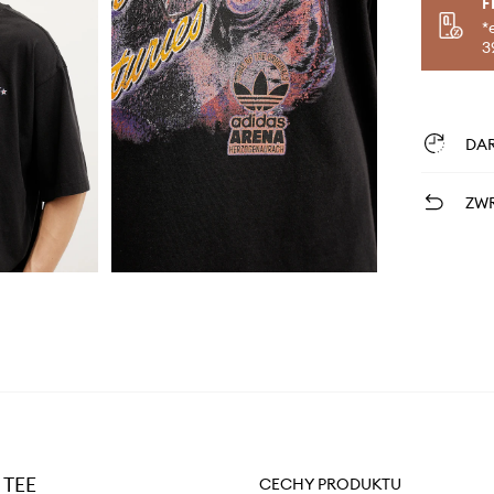
F
*
3
DA
ZWR
 TEE
CECHY PRODUKTU