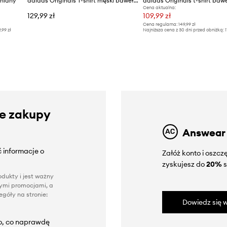
łniany
adidas Originals T-shirt męski bawełniany
adidas Originals t-shirt baw
Cena aktualna:
129,99 zł
109,99 zł
Cena regularna:
149,99 zł
9,99 zł
Najniższa cena z 30 dni przed obniżką:
1
ze zakupy
Answear
 informacje o
Załóż konto i oszc
zyskujesz do
20%
s
dukty i jest ważny
nnymi promocjami, a
góły na stronie:
Dowiedz się w
to, co naprawdę