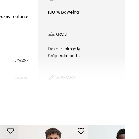
100 % Bawełna
yczny materiał
KRÓJ
Dekolt
:
okrągły
Krój
:
relaxed fit
JY6297
czarny
WYMIARY
Model ze zdjęcia ma 186 cm
idas Originals
wzrostu i ma na sobie rozmiar L.
Rozmiarówka standardowa
Zalecamy wybór rozmiaru, jaki nosisz
zazwyczaj.
Tabela rozmiarów