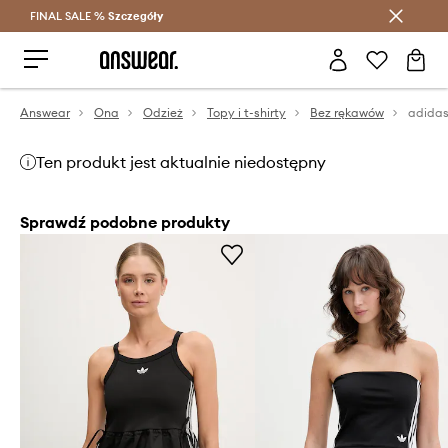
FINAL SALE %
Szczegóły
Oszczędzaj z Answear Club >
Answear
Ona
Odzież
Topy i t-shirty
Bez rękawów
Ten produkt jest aktualnie niedostępny
Sprawdź podobne produkty