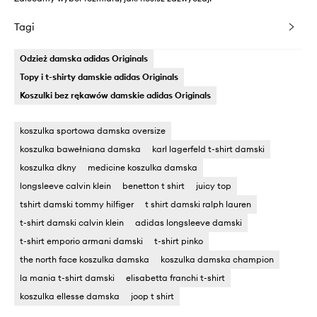
Tagi
Odzież damska adidas Originals
Topy i t-shirty damskie adidas Originals
Koszulki bez rękawów damskie adidas Originals
koszulka sportowa damska oversize
koszulka bawełniana damska
karl lagerfeld t-shirt damski
koszulka dkny
medicine koszulka damska
longsleeve calvin klein
benetton t shirt
juicy top
tshirt damski tommy hilfiger
t shirt damski ralph lauren
t-shirt damski calvin klein
adidas longsleeve damski
t-shirt emporio armani damski
t-shirt pinko
the north face koszulka damska
koszulka damska champion
la mania t-shirt damski
elisabetta franchi t-shirt
koszulka ellesse damska
joop t shirt