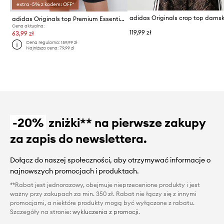
extra -5% z kodem: OFF*
adidas Originals top Premium Essentials Tank Top
Cena aktualna:
119,99 zł
63,99 zł
Cena regularna:
159,99 zł
Najniższa cena:
79,99 zł
-20%
zniżki** na pierwsze zakupy
za zapis do newslettera.
Dołącz do naszej społeczności, aby otrzymywać informacje o
najnowszych promocjach i produktach.
**Rabat jest jednorazowy, obejmuje nieprzecenione produkty i jest
ważny przy zakupach za min. 350 zł. Rabat nie łączy się z innymi
promocjami, a niektóre produkty mogą być wyłączone z rabatu.
Szczegóły na stronie:
wykluczenia z promocji
.