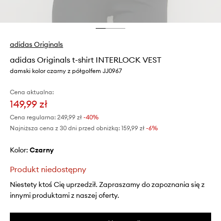
adidas Originals
adidas Originals t-shirt INTERLOCK VEST
damski kolor czarny z półgolfem JJ0967
Cena aktualna:
149,99 zł
Cena regularna:
249,99 zł
-40%
Najniższa cena z 30 dni przed obniżką:
159,99 zł
 -6%
Kolor:
czarny
Produkt niedostępny
Niestety ktoś Cię uprzedził. Zapraszamy do zapoznania się z
innymi produktami z naszej oferty.