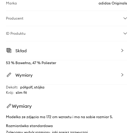
Marka
adidas Originals
Producent
ID Produktu
Skład
53 % Bawełna, 47 % Poliester
Wymiary
Dekolt
:
półgolf, stójka
Krój
:
slim fit
Wymiary
Modelka ze zdjęcia ma 172 cm wzrostu i ma na sobie rozmiar S.
Rozmiarówka standardowa
Zalecamy wybór rozmiaru, jaki nosisz zazwyczaj.