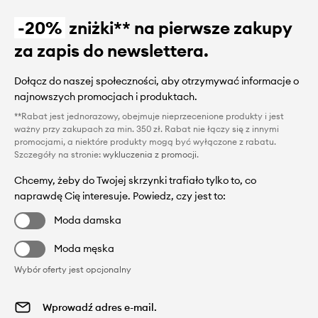
-20%
zniżki** na pierwsze zakupy
za zapis do newslettera.
Dołącz do naszej społeczności, aby otrzymywać informacje o
najnowszych promocjach i produktach.
**Rabat jest jednorazowy, obejmuje nieprzecenione produkty i jest
ważny przy zakupach za min. 350 zł. Rabat nie łączy się z innymi
promocjami, a niektóre produkty mogą być wyłączone z rabatu.
Szczegóły na stronie:
wykluczenia z promocji
.
Chcemy, żeby do Twojej skrzynki trafiało tylko to, co
naprawdę Cię interesuje. Powiedz, czy jest to:
Moda damska
Moda męska
Wybór oferty jest opcjonalny