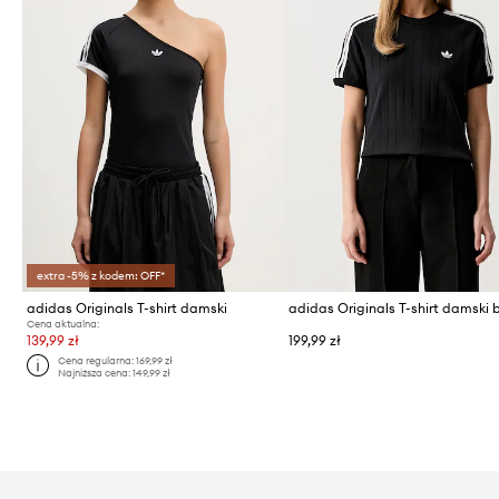
extra -5% z kodem: OFF*
adidas Originals T-shirt damski
Cena aktualna:
139,99 zł
199,99 zł
Cena regularna:
169,99 zł
Najniższa cena:
149,99 zł