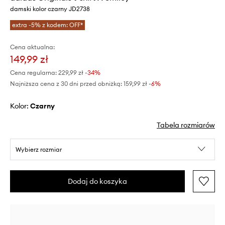
damski kolor czarny JD2738
extra -5% z kodem: OFF*
Cena aktualna:
149,99 zł
Cena regularna:
229,99 zł
-34%
Najniższa cena z 30 dni przed obniżką:
159,99 zł
 -6%
Kolor:
czarny
Tabela rozmiarów
Wybierz rozmiar
Dodaj do koszyka