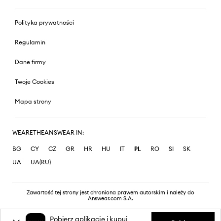
Polityka prywatności
Regulamin
Dane firmy
Twoje Cookies
Mapa strony
WEARETHEANSWEAR IN:
BG
CY
CZ
GR
HR
HU
IT
PL
RO
SI
SK
UA
UA(RU)
Zawartość tej strony jest chroniona prawem autorskim i należy do
Answear.com S.A.
Pobierz aplikację i kupuj