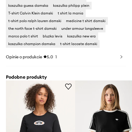
koszulka guess damska
koszulka philipp plein
T-shirt Calvin Klein damski
t shirt la mania
t-shirt polo ralph lauren damski
medicine t shirt damski
the north face t-shirt damski
under armour longsleeve
marco polo t shirt
bluzka levis
koszulka new era
koszulka champion damska
t-shirt lacoste damski
Opinie o produkcie
5.0
1
Podobne produkty