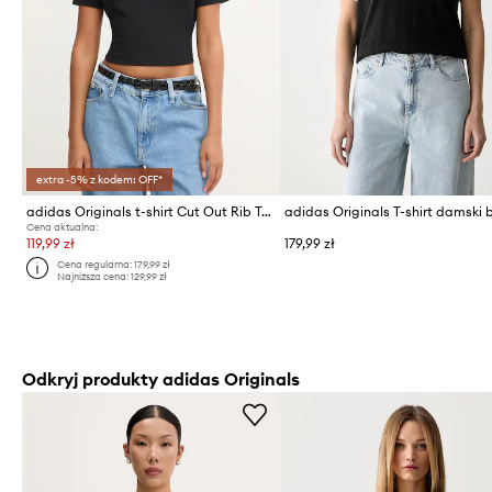
extra -5% z kodem: OFF*
adidas Originals t-shirt Cut Out Rib Tee
Cena aktualna:
119,99 zł
179,99 zł
Cena regularna:
179,99 zł
Najniższa cena:
129,99 zł
Odkryj produkty adidas Originals