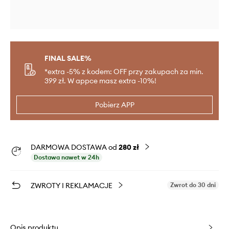
FINAL SALE%
*extra -5% z kodem: OFF przy zakupach za min.
399 zł. W appce masz extra -10%!
Pobierz APP
DARMOWA DOSTAWA od
280 zł
Dostawa nawet w 24h
ZWROTY I REKLAMACJE
Zwrot do 30 dni
Opis produktu