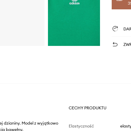
3
DA
ZWR
CECHY PRODUKTU
nej dzianiny. Model z wyjątkowo
Elastyczność
elast
cią bawełny.