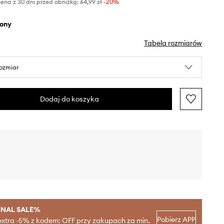
ena z 30 dni przed obniżką:
64,99 zł
 -20%
elony
Tabela rozmiarów
rozmiar
Dodaj do koszyka
INAL SALE%
Pobierz APP
extra -5% z kodem: OFF przy zakupach za min.