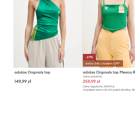
-27%
extra -5% z kodem: OFF*
adidas Originals top
Cena aktualna:
149,99 zł
259,99 zł
Cena regularna:
399,99 zł
Najniższa cena z 30 dni przed obniżką:
35