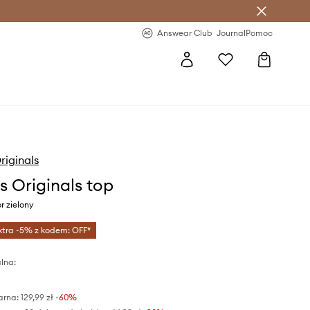
letter >
Regularne nowości >
Answear Club
Journal
Pomoc
riginals
s Originals top
r zielony
xtra -5% z kodem: OFF*
lna:
arna:
129,99 zł
-60%