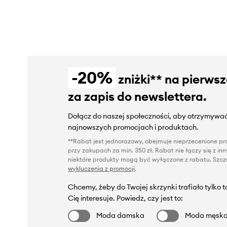
-20%
zniżki** na pierws
za zapis do newslettera.
Dołącz do naszej społeczności, aby otrzymywać
najnowszych promocjach i produktach.
**Rabat jest jednorazowy, obejmuje nieprzecenione pro
przy zakupach za min. 350 zł. Rabat nie łączy się z i
niektóre produkty mogą być wyłączone z rabatu. Szcze
wykluczenia z promocji
.
Chcemy, żeby do Twojej skrzynki trafiało tylko 
Cię interesuje. Powiedz, czy jest to:
Moda damska
Moda męsk