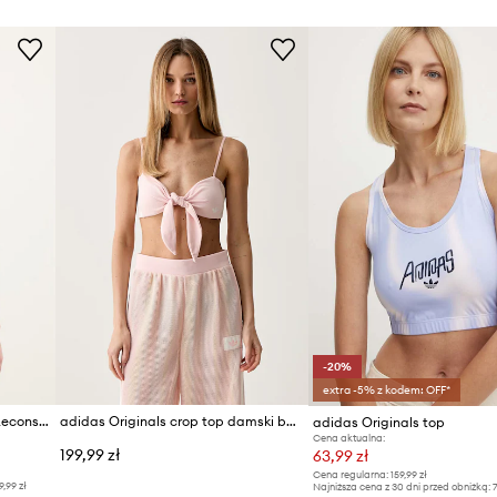
-20%
extra -5% z kodem: OFF*
adidas Originals top Mexico Reconstrudted
adidas Originals crop top damski bawełniany z elastanem
adidas Originals top
Cena aktualna:
199,99 zł
63,99 zł
Cena regularna:
159,99 zł
9,99 zł
Najniższa cena z 30 dni przed obniżką:
7