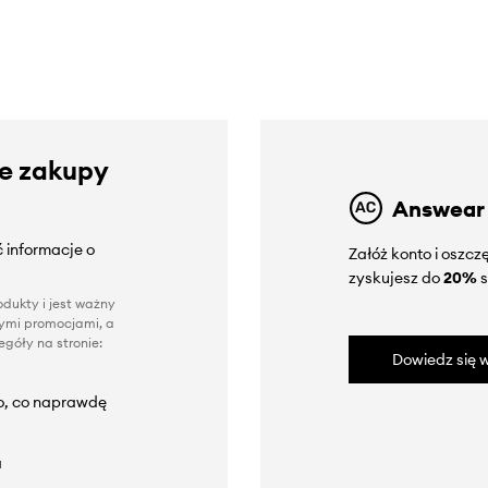
ze zakupy
Answear
 informacje o
Załóż konto i oszc
zyskujesz do
20%
s
dukty i jest ważny
nnymi promocjami, a
góły na stronie:
Dowiedz się w
to, co naprawdę
a