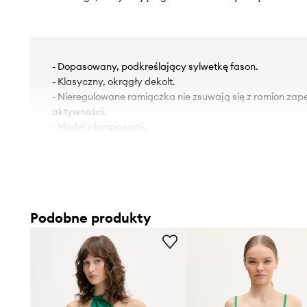
- Dopasowany, podkreślający sylwetkę fason.
- Klasyczny, okrągły dekolt.
- Nieregulowane ramiączka nie zsuwają się z ramion za
aktywności.
- Model z lampasami.
- Z przodu grafika z logo marki.
- Długość: 40 cm.
- Szerokość w biuście: 38 cm.
- Wymiary podane dla rozmiaru: S.
Podobne produkty