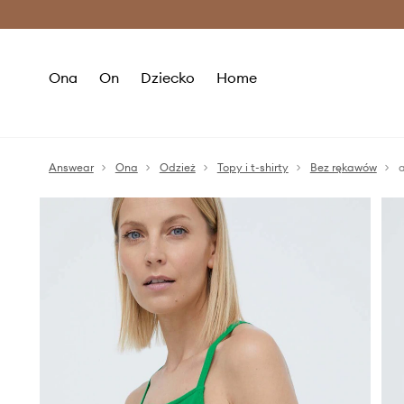
Premium Fashion Benefits >
O
Ona
On
Dziecko
Home
Answear
Ona
Odzież
Topy i t-shirty
Bez rękawów
a