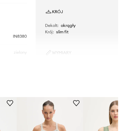
KRÓJ
Dekolt
:
okrągły
Krój
:
slim fit
IN8380
zielony
WYMIARY
Modelka ze zdjęcia ma 178 cm
idas Originals
wzrostu i ma na sobie rozmiar S.
Rozmiarówka standardowa
Zalecamy wybór rozmiaru, jaki nosisz
zazwyczaj.
Tabela rozmiarów