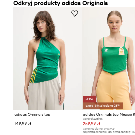
Odkryj produkty adidas Originals
-27%
extra -5% z kodem: OFF*
adidas Originals top
Cena aktualna:
149,99 zł
259,99 zł
Cena regularna:
399,99 zł
Najniższa cena z 30 dni przed obniżką:
35