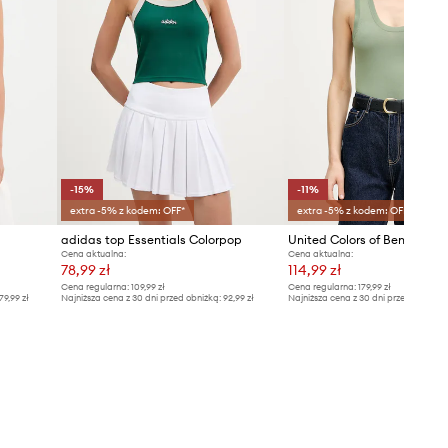
-15%
-11%
extra -5% z kodem: OFF*
extra -5% z kodem: OFF*
adidas top Essentials Colorpop
Cena aktualna:
Cena aktualna:
78,99 zł
114,99 zł
Cena regularna:
109,99 zł
Cena regularna:
179,99 zł
79,99 zł
Najniższa cena z 30 dni przed obniżką:
92,99 zł
Najniższa cena z 30 dni przed obniżką