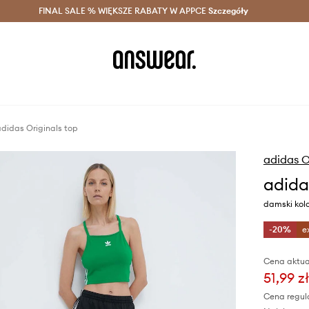
szczędzaj z Answear Club >
FINAL SALE % WIĘKSZE RABATY W APPCE
Dostawa nawet w 24h >
Szczegóły
News
didas Originals top
adidas O
adida
damski kolo
-20%
e
Cena aktua
51,99 zł
Cena regul