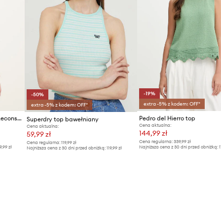
-19%
-50%
extra -5% z kodem: OFF*
extra -5% z kodem: OFF*
adidas Originals top Mexico Reconstrudted
Pedro del Hierro top
Superdry top bawełniany
Cena aktualna:
Cena aktualna:
144,99 zł
59,99 zł
Cena regularna:
339,99 zł
Cena regularna:
119,99 zł
9,99 zł
Najniższa cena z 30 dni przed obniżką:
1
Najniższa cena z 30 dni przed obniżką:
119,99 zł