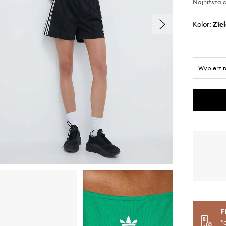
Najniższa c
Kolor:
zi
Wybierz 
F
*