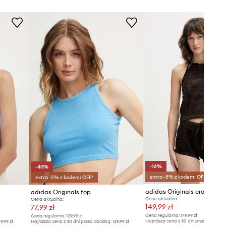
-16%
-40%
extra -5% z kodem: OFF*
extra -5% z kodem: OFF*
adidas Originals crop top 
adidas Originals top
Cena aktualna:
Cena aktualna:
149,99 zł
77,99 zł
Cena regularna:
179,99 zł
Cena regularna:
129,99 zł
Najniższa cena z 30 dni przed obniżką
9,99 zł
Najniższa cena z 30 dni przed obniżką:
129,99 zł