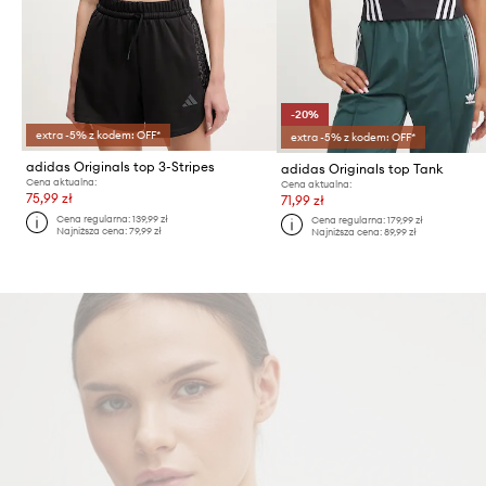
-20%
extra -5% z kodem: OFF*
extra -5% z kodem: OFF*
adidas Originals top 3-Stripes
adidas Originals top Tank
Cena aktualna:
Cena aktualna:
75,99 zł
71,99 zł
Cena regularna:
139,99 zł
Cena regularna:
179,99 zł
Najniższa cena:
79,99 zł
Najniższa cena:
89,99 zł