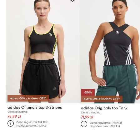
-20%
extra -5% z kodem: OFF*
extra -5% z kodem: OFF*
adidas Originals top 3-Stripes
adidas Originals top Tank
Cena aktualna:
Cena aktualna:
75,99 zł
71,99 zł
Cena regularna:
139,99 zł
Cena regularna:
179,99 zł
Najniższa cena:
79,99 zł
Najniższa cena:
89,99 zł