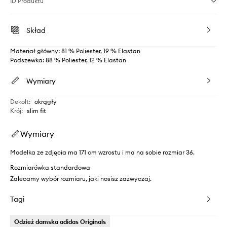
ID Produktu
Skład
Materiał główny: 81 % Poliester, 19 % Elastan
Podszewka: 88 % Poliester, 12 % Elastan
Wymiary
Dekolt
:
okrągły
Krój
:
slim fit
Wymiary
Modelka ze zdjęcia ma 171 cm wzrostu i ma na sobie rozmiar 36.
Rozmiarówka standardowa
Zalecamy wybór rozmiaru, jaki nosisz zazwyczaj.
Tagi
Odzież damska adidas Originals