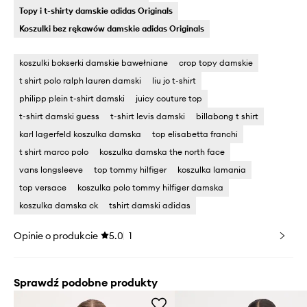
Topy i t-shirty damskie adidas Originals
Koszulki bez rękawów damskie adidas Originals
koszulki bokserki damskie bawełniane
crop topy damskie
t shirt polo ralph lauren damski
liu jo t-shirt
philipp plein t-shirt damski
juicy couture top
t-shirt damski guess
t-shirt levis damski
billabong t shirt
karl lagerfeld koszulka damska
top elisabetta franchi
t shirt marco polo
koszulka damska the north face
vans longsleeve
top tommy hilfiger
koszulka lamania
top versace
koszulka polo tommy hilfiger damska
koszulka damska ck
tshirt damski adidas
Opinie o produkcie
5.0
1
Sprawdź podobne produkty