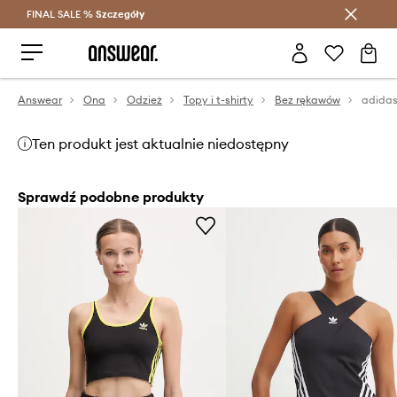
FINAL SALE %
Szczegóły
Oszczędzaj z Answear Club >
Answear
Ona
Odzież
Topy i t-shirty
Bez rękawów
Ten produkt jest aktualnie niedostępny
Sprawdź podobne produkty