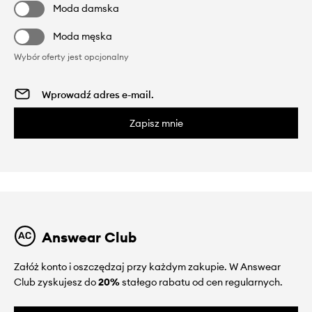
Moda damska
Moda męska
Wybór oferty jest opcjonalny
Zapisz mnie
Answear Club
Załóż konto i oszczędzaj przy każdym zakupie. W Answear
Club zyskujesz do
20%
stałego rabatu od cen regularnych.