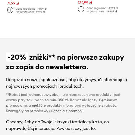
129,99 zł
71,99 zł
Cena regularna:
149,99 zł
Cena regularna:
179,99 zł
Najniższa cena:
149,99 zł
Najniższa cena:
89,99 zł
-20%
zniżki** na pierwsze zakupy
za zapis do newslettera.
Dołącz do naszej społeczności, aby otrzymywać informacje o
najnowszych promocjach i produktach.
**Rabat jest jednorazowy, obejmuje nieprzecenione produkty i jest
ważny przy zakupach za min. 350 zł. Rabat nie łączy się z innymi
promocjami, a niektóre produkty mogą być wyłączone z rabatu.
Szczegóły na stronie:
wykluczenia z promocji
.
Chcemy, żeby do Twojej skrzynki trafiało tylko to, co
naprawdę Cię interesuje. Powiedz, czy jest to: