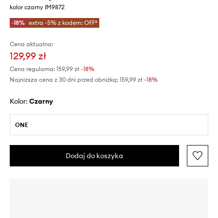
kolor czarny IM9872
-18%
extra -5% z kodem: OFF*
Cena aktualna:
129,99 zł
Cena regularna:
159,99 zł
-18%
Najniższa cena z 30 dni przed obniżką:
159,99 zł
 -18%
Kolor:
czarny
ONE
Dodaj do koszyka