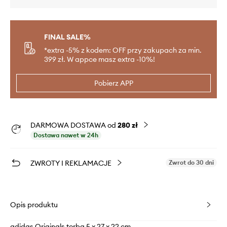
FINAL SALE%
*extra -5% z kodem: OFF przy zakupach za min.
399 zł. W appce masz extra -10%!
Pobierz APP
DARMOWA DOSTAWA od
280 zł
Dostawa nawet w 24h
ZWROTY I REKLAMACJE
Zwrot do 30 dni
Opis produktu
adidas Originals torba 5 x 27 x 22 cm