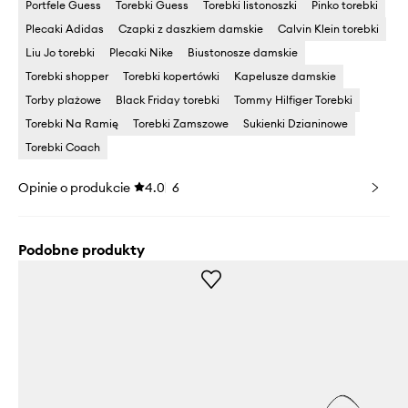
Portfele Guess
Torebki Guess
Torebki listonoszki
Pinko torebki
Plecaki Adidas
Czapki z daszkiem damskie
Calvin Klein torebki
Liu Jo torebki
Plecaki Nike
Biustonosze damskie
Torebki shopper
Torebki kopertówki
Kapelusze damskie
Torby plażowe
Black Friday torebki
Tommy Hilfiger Torebki
Torebki Na Ramię
Torebki Zamszowe
Sukienki Dzianinowe
Torebki Coach
Opinie o produkcie
4.0
6
Podobne produkty