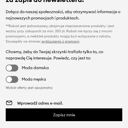
Dołącz do naszej społeczności, aby otrzymywać informacje o
najnowszych promocjach i produktach.
**Rabat jest jednorazowy, obejmuje nieprzecenione produkty i jest
ważny przy zakupach za min. 350 zł. Rabat nie łączy się z innymi
promocjami, a niektóre produkty mogą być wyłączone z rabatu.
Szczegóły na stronie:
wykluczenia z promocji
.
Chcemy, żeby do Twojej skrzynki trafiało tylko to, co
naprawdę Cię interesuje. Powiedz, czy jest to:
Moda damska
Moda męska
Wybór oferty jest opcjonalny
Zapisz mnie