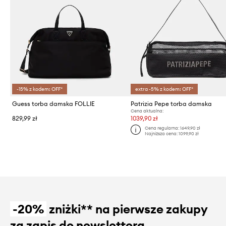
-15% z kodem: OFF*
extra -5% z kodem: OFF*
Guess torba damska FOLLIE
Patrizia Pepe torba damska
Cena aktualna:
829,99 zł
1039,90 zł
Cena regularna:
1649,90 zł
Najniższa cena:
1099,90 zł
-20%
zniżki** na pierwsze zakupy
za zapis do newslettera.