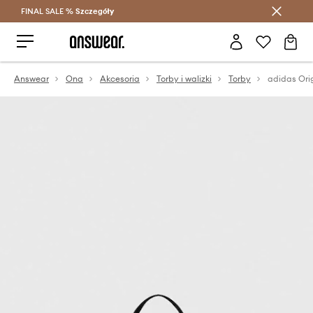
FINAL SALE %
Szczegóły
Oszczędzaj z Answear Club >
Answear
Ona
Akcesoria
Torby i walizki
Torby