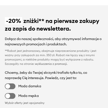
-20%
zniżki** na pierwsze zakupy
za zapis do newslettera.
Dołącz do naszej społeczności, aby otrzymywać informacje o
najnowszych promocjach i produktach.
**Rabat jest jednorazowy, obejmuje nieprzecenione produkty i jest
ważny przy zakupach za min. 350 zł. Rabat nie łączy się z innymi
promocjami, a niektóre produkty mogą być wyłączone z rabatu.
Szczegóły na stronie:
wykluczenia z promocji
.
Chcemy, żeby do Twojej skrzynki trafiało tylko to, co
naprawdę Cię interesuje. Powiedz, czy jest to:
Moda damska
Moda męska
Wybór oferty jest opcjonalny