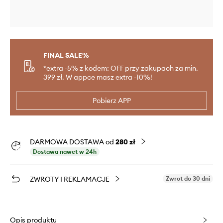
FINAL SALE%
*extra -5% z kodem: OFF przy zakupach za min.
399 zł. W appce masz extra -10%!
Pobierz APP
DARMOWA DOSTAWA od
280 zł
Dostawa nawet w 24h
ZWROTY I REKLAMACJE
Zwrot do 30 dni
Opis produktu