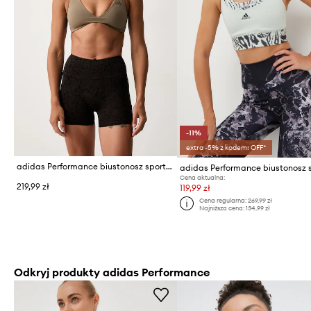
-11%
extra -5% z kodem: OFF*
adidas Performance biustonosz sportowy Optime
Cena aktualna:
219,99 zł
119,99 zł
Cena regularna:
269,99 zł
Najniższa cena:
134,99 zł
Odkryj produkty adidas Performance