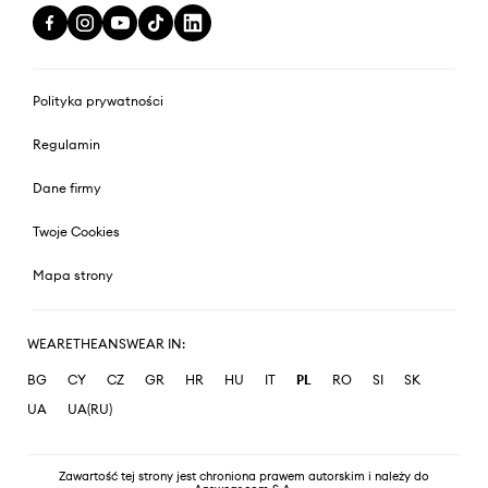
Polityka prywatności
Regulamin
Dane firmy
Twoje Cookies
Mapa strony
WEARETHEANSWEAR IN:
BG
CY
CZ
GR
HR
HU
IT
PL
RO
SI
SK
UA
UA(RU)
Zawartość tej strony jest chroniona prawem autorskim i należy do