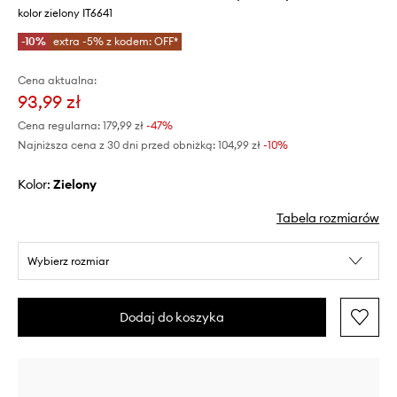
kolor zielony IT6641
-10%
extra -5% z kodem: OFF*
Cena aktualna:
93,99 zł
Cena regularna:
179,99 zł
-47%
Najniższa cena z 30 dni przed obniżką:
104,99 zł
 -10%
Kolor:
zielony
Tabela rozmiarów
Wybierz rozmiar
Dodaj do koszyka