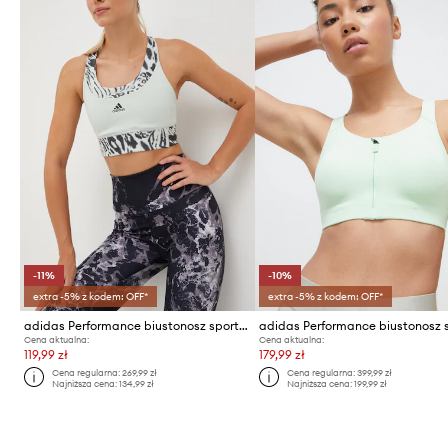
-11%
-10%
extra -5% z kodem: OFF*
extra -5% z kodem: OFF*
adidas Performance biustonosz sportowy
Cena aktualna:
Cena aktualna:
119,99 zł
179,99 zł
Cena regularna:
269,99 zł
Cena regularna:
399,99 zł
Najniższa cena:
134,99 zł
Najniższa cena:
199,99 zł