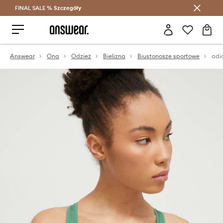
FINAL SALE %
Szczegóły
Oszczędzaj z Answear Club >
Answear
Ona
Odzież
Bielizna
Biustonosze sportowe