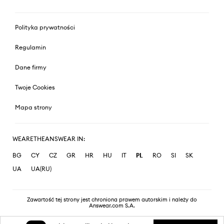
Polityka prywatności
Regulamin
Dane firmy
Twoje Cookies
Mapa strony
WEARETHEANSWEAR IN:
BG
CY
CZ
GR
HR
HU
IT
PL
RO
SI
SK
UA
UA(RU)
Zawartość tej strony jest chroniona prawem autorskim i należy do
Answear.com S.A.