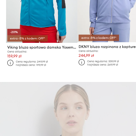
-20%
extra -5% z kodem: OFF*
extra -5% z kodem: OFF*
Viking bluza sportowa damska Yosemite
Cena aktualna:
Cena aktualna:
244,99 zł
159,99 zł
Cena regularna:
339,99 zł
Cena regularna:
249,99 zł
Najniższa cena:
269,99 zł
Najniższa cena:
199,99 zł