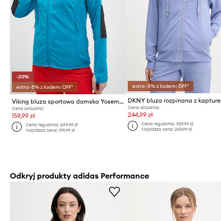
-20%
extra -5% z kodem: OFF*
extra -5% z kodem: OFF*
Viking bluza sportowa damska Yosemite
Cena aktualna:
Cena aktualna:
244,99 zł
159,99 zł
Cena regularna:
339,99 zł
Cena regularna:
249,99 zł
Najniższa cena:
269,99 zł
Najniższa cena:
199,99 zł
Odkryj produkty adidas Performance