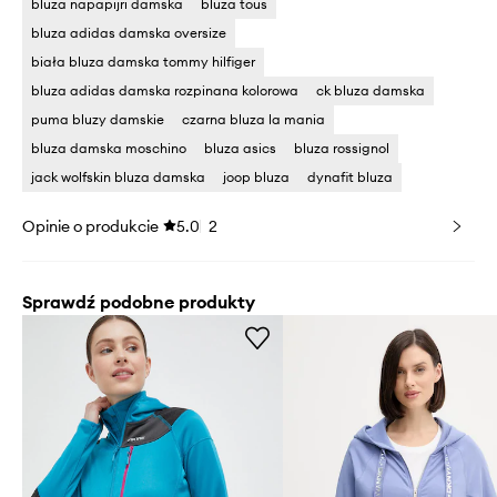
bluza napapijri damska
bluza tous
bluza adidas damska oversize
biała bluza damska tommy hilfiger
bluza adidas damska rozpinana kolorowa
ck bluza damska
puma bluzy damskie
czarna bluza la mania
bluza damska moschino
bluza asics
bluza rossignol
jack wolfskin bluza damska
joop bluza
dynafit bluza
Opinie o produkcie
5.0
2
Sprawdź podobne produkty