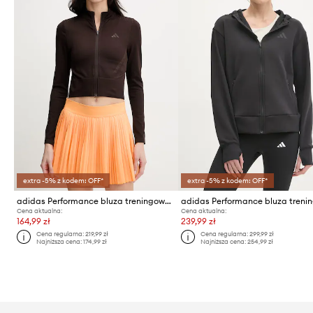
extra -5% z kodem: OFF*
extra -5% z kodem: OFF*
adidas Performance bluza treningowa damska
Cena aktualna:
Cena aktualna:
164,99 zł
239,99 zł
Cena regularna:
219,99 zł
Cena regularna:
299,99 zł
Najniższa cena:
174,99 zł
Najniższa cena:
254,99 zł