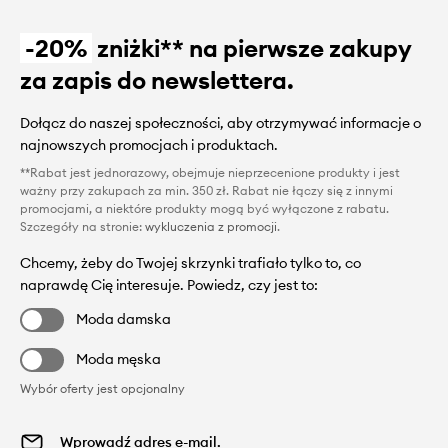
-20%
zniżki** na pierwsze zakupy
za zapis do newslettera.
Dołącz do naszej społeczności, aby otrzymywać informacje o
najnowszych promocjach i produktach.
**Rabat jest jednorazowy, obejmuje nieprzecenione produkty i jest
ważny przy zakupach za min. 350 zł. Rabat nie łączy się z innymi
promocjami, a niektóre produkty mogą być wyłączone z rabatu.
Szczegóły na stronie:
wykluczenia z promocji
.
Chcemy, żeby do Twojej skrzynki trafiało tylko to, co
naprawdę Cię interesuje. Powiedz, czy jest to:
Moda damska
Moda męska
Wybór oferty jest opcjonalny