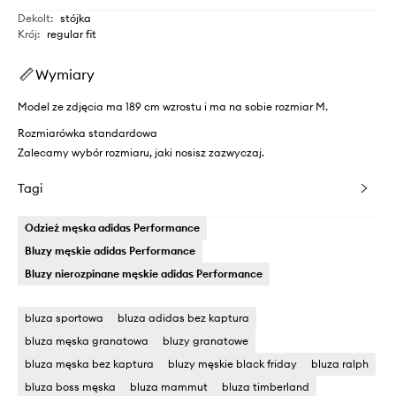
Dekolt
:
stójka
Krój
:
regular fit
Wymiary
Model ze zdjęcia ma 189 cm wzrostu i ma na sobie rozmiar M.
Rozmiarówka standardowa
Zalecamy wybór rozmiaru, jaki nosisz zazwyczaj.
Tagi
Odzież męska adidas Performance
Bluzy męskie adidas Performance
Bluzy nierozpinane męskie adidas Performance
bluza sportowa
bluza adidas bez kaptura
bluza męska granatowa
bluzy granatowe
bluza męska bez kaptura
bluzy męskie black friday
bluza ralph
bluza boss męska
bluza mammut
bluza timberland