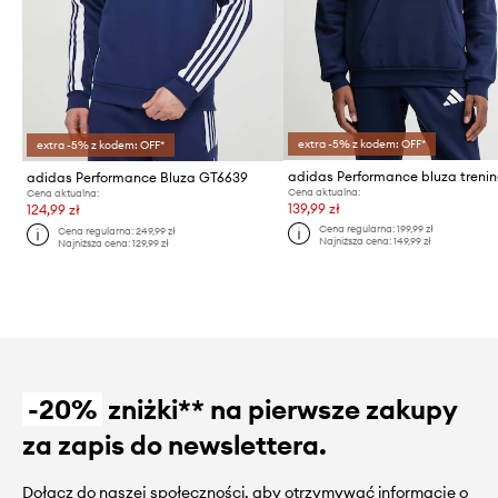
extra -5% z kodem: OFF*
extra -5% z kodem: OFF*
adidas Performance Bluza GT6639
Cena aktualna:
Cena aktualna:
139,99 zł
124,99 zł
Cena regularna:
199,99 zł
Cena regularna:
249,99 zł
Najniższa cena:
149,99 zł
Najniższa cena:
129,99 zł
-20%
zniżki** na pierwsze zakupy
za zapis do newslettera.
Dołącz do naszej społeczności, aby otrzymywać informacje o