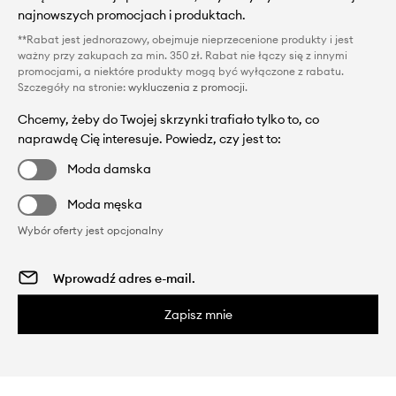
najnowszych promocjach i produktach.
**Rabat jest jednorazowy, obejmuje nieprzecenione produkty i jest
ważny przy zakupach za min. 350 zł. Rabat nie łączy się z innymi
promocjami, a niektóre produkty mogą być wyłączone z rabatu.
Szczegóły na stronie:
wykluczenia z promocji
.
Chcemy, żeby do Twojej skrzynki trafiało tylko to, co
naprawdę Cię interesuje. Powiedz, czy jest to:
Moda damska
Moda męska
Wybór oferty jest opcjonalny
Zapisz mnie