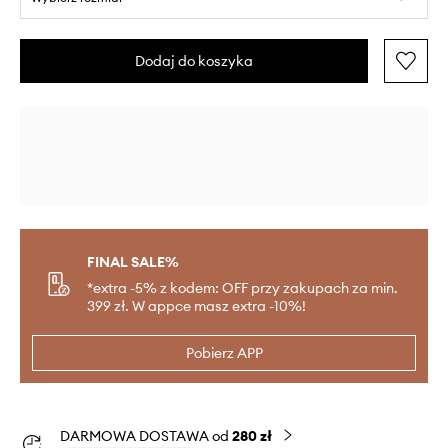
Dodaj do koszyka
FINAL SALE%
*extra -5% z kodem: OFF przy zakupach za min.
399 zł. W appce masz extra -10%!
Pobierz APP
DARMOWA DOSTAWA od
280 zł