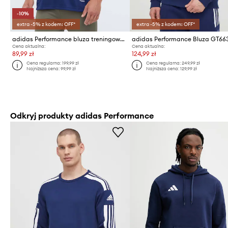
-10%
extra -5% z kodem: OFF*
extra -5% z kodem: OFF*
adidas Performance bluza treningowa Squadra 21
adidas Performance Bluza GT66
Cena aktualna:
Cena aktualna:
89,99 zł
124,99 zł
Cena regularna:
199,99 zł
Cena regularna:
249,99 zł
Najniższa cena:
99,99 zł
Najniższa cena:
129,99 zł
Odkryj produkty adidas Performance