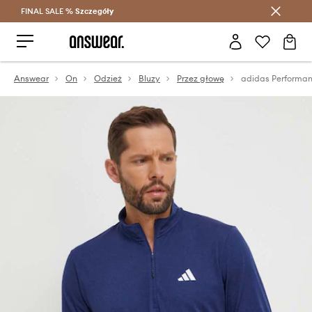
FINAL SALE %
Szczegóły
Oszczędzaj z Answear Club >
Answear
On
Odzież
Bluzy
Przez głowę