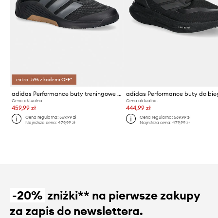
extra -5% z kodem: OFF*
adidas Performance buty treningowe męskie Dropset 4
Cena aktualna:
Cena aktualna:
459,99 zł
444,99 zł
Cena regularna:
569,99 zł
Cena regularna:
569,99 zł
Najniższa cena:
479,99 zł
Najniższa cena:
479,99 zł
-20%
zniżki** na pierwsze zakupy
za zapis do newslettera.