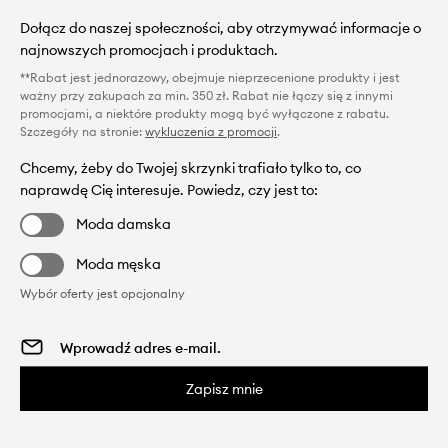
Dołącz do naszej społeczności, aby otrzymywać informacje o
najnowszych promocjach i produktach.
**Rabat jest jednorazowy, obejmuje nieprzecenione produkty i jest
ważny przy zakupach za min. 350 zł. Rabat nie łączy się z innymi
promocjami, a niektóre produkty mogą być wyłączone z rabatu.
Szczegóły na stronie:
wykluczenia z promocji
.
Chcemy, żeby do Twojej skrzynki trafiało tylko to, co
naprawdę Cię interesuje. Powiedz, czy jest to:
Moda damska
Moda męska
Wybór oferty jest opcjonalny
Zapisz mnie