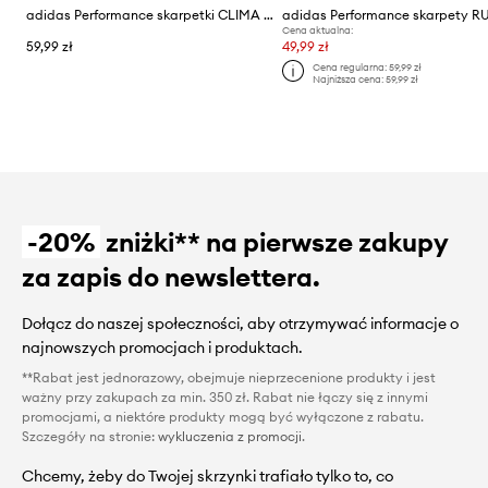
adidas Performance skarpetki CLIMA TRAINING 3-pack
Cena aktualna:
59,99 zł
49,99 zł
Cena regularna:
59,99 zł
Najniższa cena:
59,99 zł
-20%
zniżki** na pierwsze zakupy
za zapis do newslettera.
Dołącz do naszej społeczności, aby otrzymywać informacje o
najnowszych promocjach i produktach.
**Rabat jest jednorazowy, obejmuje nieprzecenione produkty i jest
ważny przy zakupach za min. 350 zł. Rabat nie łączy się z innymi
promocjami, a niektóre produkty mogą być wyłączone z rabatu.
Szczegóły na stronie:
wykluczenia z promocji
.
Chcemy, żeby do Twojej skrzynki trafiało tylko to, co