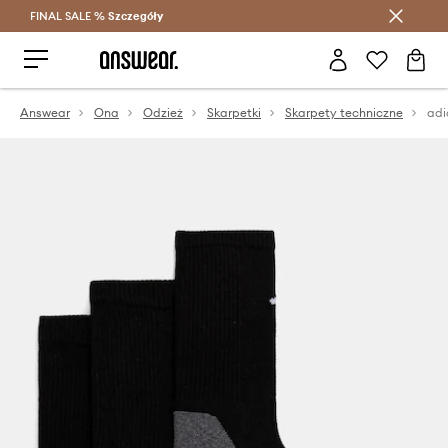
FINAL SALE %
Szczegóły
Oszczędzaj z Answear Club >
Answear
Ona
Odzież
Skarpetki
Skarpety techniczne