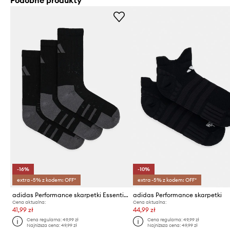
Podobne produkty
-16%
-10%
extra -5% z kodem: OFF*
extra -5% z kodem: OFF*
adidas Performance skarpetki Essentials
adidas Performance skarpetki
Cena aktualna:
Cena aktualna:
41,99 zł
44,99 zł
Cena regularna:
49,99 zł
Cena regularna:
49,99 zł
Najniższa cena:
49,99 zł
Najniższa cena:
49,99 zł