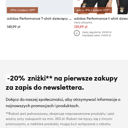
-15% z kodem: OFF*
extra -5% z kodem: OFF*
adidas Performance T-shirt dziecięcy bawełniany MERCEDES
Cena aktualna:
149,99 zł
139,99 zł
Cena regularna:
219,99 zł
Najniższa cena:
149,99 zł
-20%
zniżki** na pierwsze zakupy
za zapis do newslettera.
Dołącz do naszej społeczności, aby otrzymywać informacje o
najnowszych promocjach i produktach.
**Rabat jest jednorazowy, obejmuje nieprzecenione produkty i jest
ważny przy zakupach za min. 350 zł. Rabat nie łączy się z innymi
promocjami, a niektóre produkty mogą być wyłączone z rabatu.