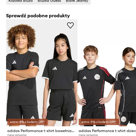
Różowa Bluza
Bluzka Guess
Białe Jeansy
Sprawdź podobne produkty
extra -5% z kodem: OFF*
extra -5% z kodem: OFF*
adidas Performance t-shirt bawełniany dziecięcy
Cena aktualna:
Cena aktualna: