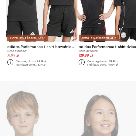
extra -5% z kodem: OFF*
extra -5% z kodem: OFF*
adidas Performance t-shirt bawełniany dziecięcy
Cena aktualna:
Cena aktualna:
71,99 zł
139,99 zł
Cena regularna:
99,99 zł
Cena regularna:
219,99 zł
Najniższa cena:
75,99 zł
Najniższa cena:
149,99 zł