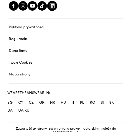
Polityka prywatności
Regulamin
Dane firmy
Twoje Cookies
Mapa strony
WEARETHEANSWEAR IN:
BG
CY
CZ
GR
HR
HU
IT
PL
RO
SI
SK
UA
UA(RU)
Zawartość tej strony jest chroniona prawem autorskim i należy do