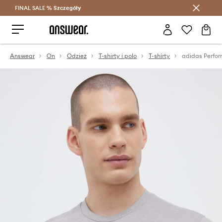
FINAL SALE %
Szczegóły
Oszczędzaj z Answear Club >
Answear
On
Odzież
T-shirty i polo
T-shirty