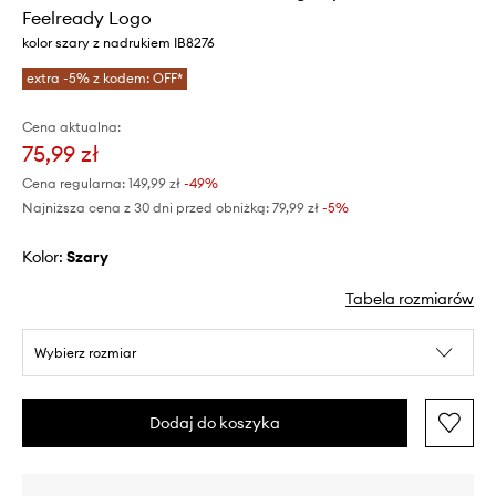
Feelready Logo
kolor szary z nadrukiem IB8276
extra -5% z kodem: OFF*
Cena aktualna:
75,99 zł
Cena regularna:
149,99 zł
-49%
Najniższa cena z 30 dni przed obniżką:
79,99 zł
 -5%
Kolor:
szary
Tabela rozmiarów
Wybierz rozmiar
Dodaj do koszyka