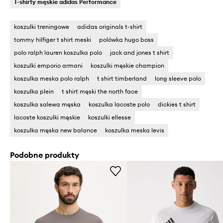
T-shirty męskie adidas Performance
koszulki treningowe
adidas originals t-shirt
tommy hilfiger t shirt meski
polówka hugo boss
polo ralph lauren koszulka polo
jack and jones t shirt
koszulki emporio armani
koszulki męskie champion
koszulka meska polo ralph
t shirt timberland
long sleeve polo
koszulka plein
t shirt męski the north face
koszulka salewa męska
koszulka lacoste polo
dickies t shirt
lacoste koszulki męskie
koszulki ellesse
koszulka męska new balance
koszulka meska levis
Podobne produkty