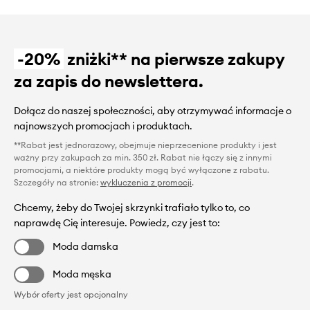
-20%
zniżki** na pierwsze zakupy
za zapis do newslettera.
Dołącz do naszej społeczności, aby otrzymywać informacje o
najnowszych promocjach i produktach.
**Rabat jest jednorazowy, obejmuje nieprzecenione produkty i jest
ważny przy zakupach za min. 350 zł. Rabat nie łączy się z innymi
promocjami, a niektóre produkty mogą być wyłączone z rabatu.
Szczegóły na stronie:
wykluczenia z promocji
.
Chcemy, żeby do Twojej skrzynki trafiało tylko to, co
naprawdę Cię interesuje. Powiedz, czy jest to:
Moda damska
Moda męska
Wybór oferty jest opcjonalny