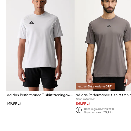
extra -5% z kodem: OFF*
adidas Performance T-shirt treningowy męski z bawełną Tiro Travel
adidas Performance t-shirt tren
Cena aktualna:
149,99 zł
158,99 zł
Cena regularna:
219,99 zł
Najniższa cena:
174,99 zł