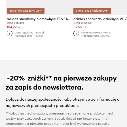
extra -5% z kodem: OFF*
extra -5% z kodem: OFF*
adidas sneakersy niemowlęce TENSAUR SPORT 3.0
Cena aktualna:
Cena aktualna:
104,99 zł
119,99 zł
Cena regularna:
139,99 zł
Cena regularna:
179,99 zł
Najniższa cena:
114,99 zł
Najniższa cena:
124,99 zł
-20%
zniżki** na pierwsze zakupy
za zapis do newslettera.
Dołącz do naszej społeczności, aby otrzymywać informacje o
najnowszych promocjach i produktach.
**Rabat jest jednorazowy, obejmuje nieprzecenione produkty i jest
ważny przy zakupach za min. 350 zł. Rabat nie łączy się z innymi
promocjami, a niektóre produkty mogą być wyłączone z rabatu.