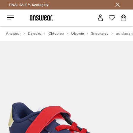
FINAL SALE %
Szczegóły
Oszczędzaj z Answear Club >
Answear
Dziecko
Chłopiec
Obuwie
Sneakersy