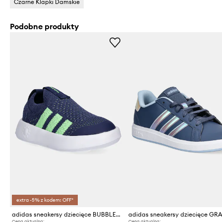
Czarne Klapki Damskie
Podobne produkty
extra -5% z kodem: OFF*
adidas sneakersy dziecięce BUBBLECOMFY
Cena aktualna:
Cena aktualna: