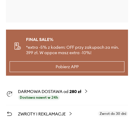
FINAL SALE%
*extra -5% z kodem: OFF przy zakupach za min.
399 zł. W appce masz extra -10%!
Pobierz APP
DARMOWA DOSTAWA od
280 zł
Dostawa nawet w 24h
ZWROTY I REKLAMACJE
Zwrot do 30 dni