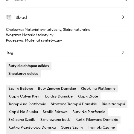
Skład
Cholewka: Materiał syntetyczny, Skóra naturalna
Wnętrze: Materiał tekstylny
Podeszwa: Materiał syntetyczny
Tagi
Buty dla chłopca adidas
Sneakersy adidas
Szpilki Beżowe
Buty Zimowe Damskie
Klapki na Platformie
Klapki Calvin Klein
Lordsy Damskie
Klapki Złote
Trampki na Platformie
Skórzane Trampki Damskie
Białe trampki
Klapki Na Słupku
Szpilki Różowe
Buty Na Platformie
Skórzane Szpilki
Sznurowane botki
Kurtki Pikowane Damskie
Kurtka Przejściowa Damska
Guess Szpilki
Trampki Czarne