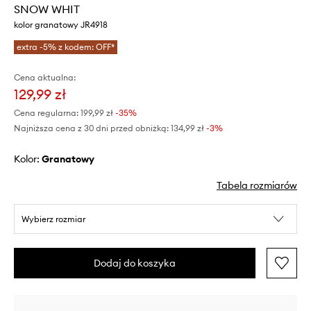
SNOW WHIT
kolor granatowy JR4918
extra -5% z kodem: OFF*
Cena aktualna:
129,99 zł
Cena regularna:
199,99 zł
-35%
Najniższa cena z 30 dni przed obniżką:
134,99 zł
 -3%
Kolor:
granatowy
Tabela rozmiarów
Wybierz rozmiar
Dodaj do koszyka