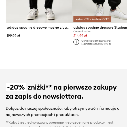
extra -5% z kodem: OFF*
adidas spodnie dresowe męskie z bawełną Essentials
adidas spodnie dresowe Stadiu
Cena aktualna:
199,99 zł
214,99 zł
Cena regularna:
279,99 zł
Najniższa cena:
224,99 zł
-20%
zniżki** na pierwsze zakupy
za zapis do newslettera.
Dołącz do naszej społeczności, aby otrzymywać informacje o
najnowszych promocjach i produktach.
**Rabat jest jednorazowy, obejmuje nieprzecenione produkty i jest