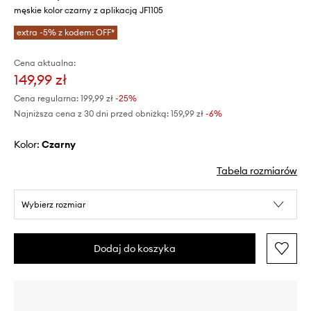
męskie kolor czarny z aplikacją JF1105
extra -5% z kodem: OFF*
Cena aktualna:
149,99 zł
Cena regularna:
199,99 zł
-25%
Najniższa cena z 30 dni przed obniżką:
159,99 zł
 -6%
Kolor:
czarny
Tabela rozmiarów
Wybierz rozmiar
Dodaj do koszyka