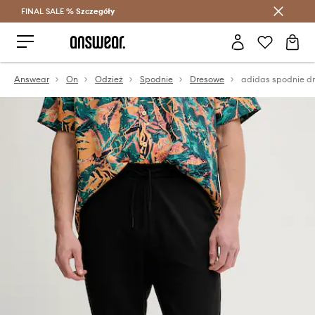
FINAL SALE %
Szczegóły
Oszczędzaj z Answear Club >
Answear
On
Odzież
Spodnie
Dresowe
adidas spodnie dr