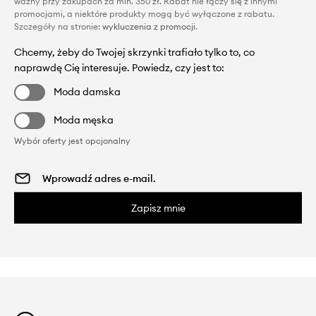
ważny przy zakupach za min. 350 zł. Rabat nie łączy się z innymi
promocjami, a niektóre produkty mogą być wyłączone z rabatu.
Szczegóły na stronie:
wykluczenia z promocji
.
Chcemy, żeby do Twojej skrzynki trafiało tylko to, co
naprawdę Cię interesuje. Powiedz, czy jest to:
Moda damska
Moda męska
Wybór oferty jest opcjonalny
Zapisz mnie