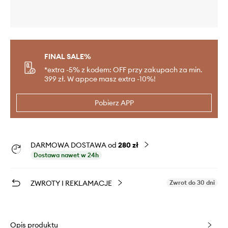
FINAL SALE%
*extra -5% z kodem: OFF przy zakupach za min.
399 zł. W appce masz extra -10%!
Pobierz APP
DARMOWA DOSTAWA od
280 zł
Dostawa nawet w 24h
ZWROTY I REKLAMACJE
Zwrot do 30 dni
Opis produktu