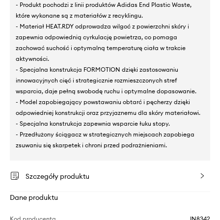
- Produkt pochodzi z linii produktów Adidas End Plastic Waste,
które wykonane są z materiałów z recyklingu.
- Materiał HEAT.RDY odprowadza wilgoć z powierzchni skóry i
zapewnia odpowiednią cyrkulację powietrza, co pomaga
zachować suchość i optymalną temperaturę ciała w trakcie
aktywności.
- Specjalna konstrukcja FORMOTION dzięki zastosowaniu
innowacyjnych cięć i strategicznie rozmieszczonych stref
wsparcia, daje pełną swobodę ruchu i optymalne dopasowanie.
- Model zapobiegający powstawaniu obtarć i pęcherzy dzięki
odpowiedniej konstrukcji oraz przyjaznemu dla skóry materiałowi.
- Specjalna konstrukcja zapewnia wsparcie łuku stopy.
- Przedłużony ściągacz w strategicznych miejscach zapobiega
zsuwaniu się skarpetek i chroni przed podrażnieniami.
Szczegóły produktu
Dane produktu
Kod producenta
IN8342