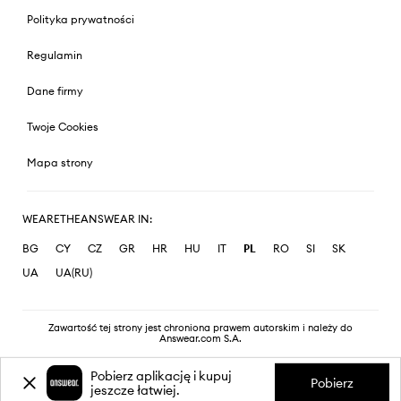
Polityka prywatności
Regulamin
Dane firmy
Twoje Cookies
Mapa strony
WEARETHEANSWEAR IN:
BG
CY
CZ
GR
HR
HU
IT
PL
RO
SI
SK
UA
UA(RU)
Zawartość tej strony jest chroniona prawem autorskim i należy do
Answear.com S.A.
Pobierz aplikację i kupuj
Pobierz
jeszcze łatwiej.