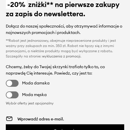
-20%
zniżki** na pierwsze zakupy
za zapis do newslettera.
Dołącz do naszej społeczności, aby otrzymywać informacje o
najnowszych promocjach i produktach.
**Rabat jest jednorazowy, obejmuje nieprzecenione produkty i jest
ważny przy zakupach za min. 350 zł. Rabat nie łączy się z innymi
promocjami, a niektóre produkty mogą być wyłączone z rabatu.
Szczegóły na stronie:
wykluczenia z promocji
.
Chcemy, żeby do Twojej skrzynki trafiało tylko to, co
naprawdę Cię interesuje. Powiedz, czy jest to:
Moda damska
Moda męska
Wybór oferty jest opcjonalny