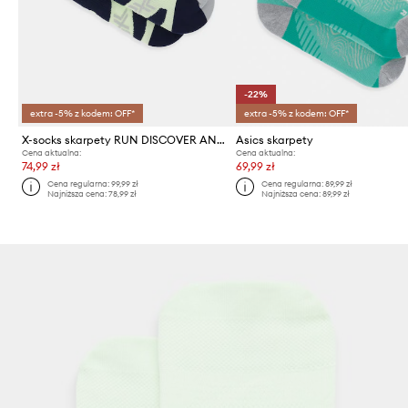
-22%
extra -5% z kodem: OFF*
extra -5% z kodem: OFF*
X-socks skarpety RUN DISCOVER ANKLE
Asics skarpety
Cena aktualna:
Cena aktualna:
74,99 zł
69,99 zł
Cena regularna:
99,99 zł
Cena regularna:
89,99 zł
Najniższa cena:
78,99 zł
Najniższa cena:
89,99 zł