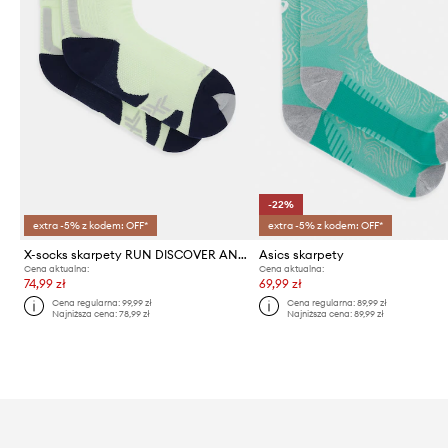
-22%
extra -5% z kodem: OFF*
extra -5% z kodem: OFF*
X-socks skarpety RUN DISCOVER ANKLE
Asics skarpety
Cena aktualna:
Cena aktualna:
74,99 zł
69,99 zł
Cena regularna:
99,99 zł
Cena regularna:
89,99 zł
Najniższa cena:
78,99 zł
Najniższa cena:
89,99 zł