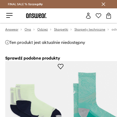
FINAL SALE %
Szczegóły
Oszczędzaj z Answear Club >
Answear
Ona
Odzież
Skarpetki
Skarpety techniczne
adi
Ten produkt jest aktualnie niedostępny
Sprawdź podobne produkty