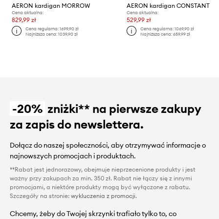
AERON kardigan MORROW
AERON kardigan CONSTANT
Cena aktualna:
Cena aktualna:
829,99 zł
529,99 zł
Cena regularna:
1699,90 zł
Cena regularna:
1069,90 zł
Najniższa cena:
1039,90 zł
Najniższa cena:
659,99 zł
-20%
zniżki** na pierwsze zakupy
za zapis do newslettera.
Dołącz do naszej społeczności, aby otrzymywać informacje o
najnowszych promocjach i produktach.
**Rabat jest jednorazowy, obejmuje nieprzecenione produkty i jest
ważny przy zakupach za min. 350 zł. Rabat nie łączy się z innymi
promocjami, a niektóre produkty mogą być wyłączone z rabatu.
Szczegóły na stronie:
wykluczenia z promocji
.
Chcemy, żeby do Twojej skrzynki trafiało tylko to, co