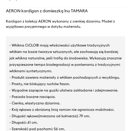
AERON kardigan z domieszką lnu TAMARA
Kardigan z kolekcji AERON wykonany z cienkiej dzianiny. Model z
wyjątkowo przyjemnego w dotyku materiału.
- Włókna CiCLO® mają właściwości użytkowe tradycyjnych
włókien na bazie tworzyw sztucznych, ale zachowują się bardziej
jak włókna naturalne, jeśli trafią do środowiska. Wykazują znacznie
przyspieszone tempo biodegradacji w porównaniu z tradycyjnymi
włóknami syntetycznymi.
- Produkt zawiera materiały z włókien pochodzących z recyklingu.
- Prosty, nie blokujący ruchów fason.
- Wygodne zapięcie na guziki ułatwia zakładanie i zdejmowanie.
- Posiada boczne rozcięcia.
- Cienka, elastyczna dzianina.
- Krój rękawa z obniżoną linią ramion nie ogranicza mobilności.
- Długość rękawa(mierzona od kołnierza): 79 cm.
- Długość: 61 cm.
- Szerokość pod pachami: 56 cm.