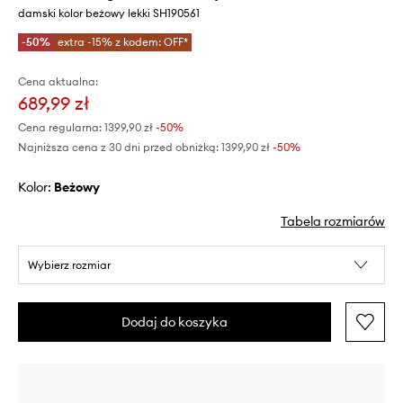
damski kolor beżowy lekki SH190561
-50%
extra -15% z kodem: OFF*
Cena aktualna:
689,99 zł
Cena regularna:
1399,90 zł
-50%
Najniższa cena z 30 dni przed obniżką:
1399,90 zł
 -50%
Kolor:
beżowy
Tabela rozmiarów
Wybierz rozmiar
Dodaj do koszyka