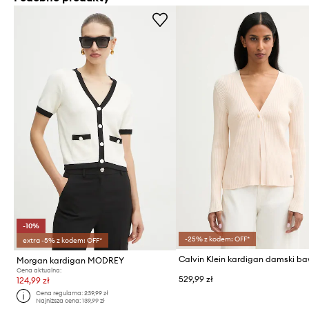
-10%
-25% z kodem: OFF*
extra -5% z kodem: OFF*
Morgan kardigan MODREY
Cena aktualna:
529,99 zł
124,99 zł
Cena regularna:
239,99 zł
Najniższa cena:
139,99 zł