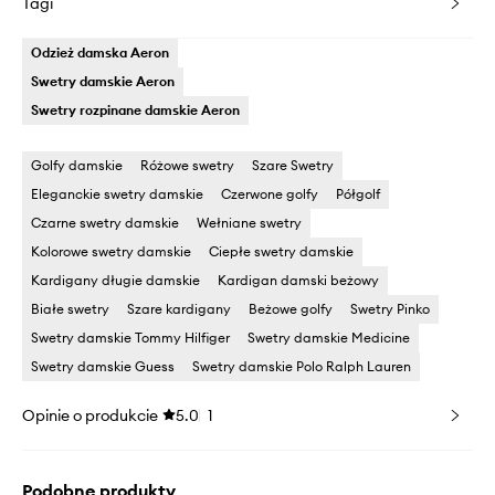
Tagi
Odzież damska Aeron
Swetry damskie Aeron
Swetry rozpinane damskie Aeron
Golfy damskie
Różowe swetry
Szare Swetry
Eleganckie swetry damskie
Czerwone golfy
Półgolf
Czarne swetry damskie
Wełniane swetry
Kolorowe swetry damskie
Ciepłe swetry damskie
Kardigany długie damskie
Kardigan damski beżowy
Białe swetry
Szare kardigany
Beżowe golfy
Swetry Pinko
Swetry damskie Tommy Hilfiger
Swetry damskie Medicine
Swetry damskie Guess
Swetry damskie Polo Ralph Lauren
Opinie o produkcie
5.0
1
Podobne produkty