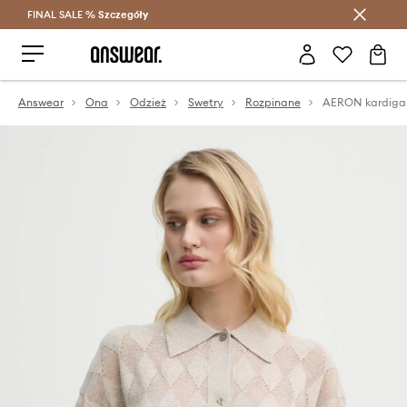
FINAL SALE %
Szczegóły
Oszczędzaj z Answear Club >
Answear
Ona
Odzież
Swetry
Rozpinane