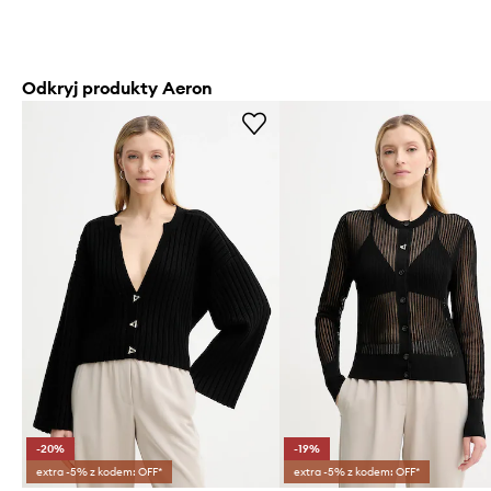
Odkryj produkty Aeron
-20%
-19%
extra -5% z kodem: OFF*
extra -5% z kodem: OFF*