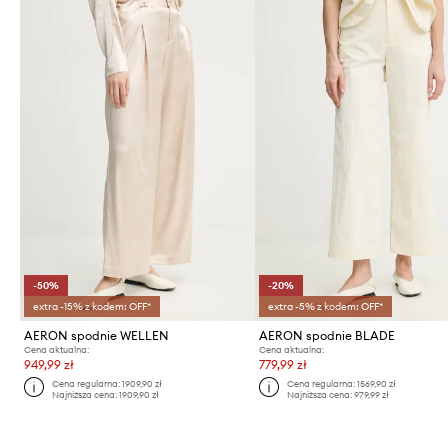
-50%
-20%
extra -15% z kodem: OFF*
extra -5% z kodem: OFF*
AERON spodnie WELLEN
AERON spodnie BLADE
Cena aktualna:
Cena aktualna:
949,99 zł
779,99 zł
Cena regularna:
1909,90 zł
Cena regularna:
1569,90 zł
Najniższa cena:
1909,90 zł
Najniższa cena:
979,99 zł