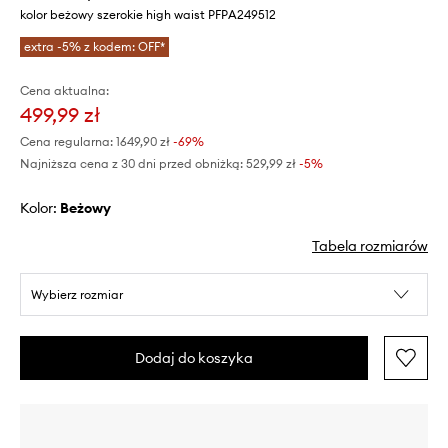
kolor beżowy szerokie high waist PFPA249512
extra -5% z kodem: OFF*
Cena aktualna:
499,99 zł
Cena regularna:
1649,90 zł
-69%
Najniższa cena z 30 dni przed obniżką:
529,99 zł
 -5%
Kolor:
beżowy
Tabela rozmiarów
Wybierz rozmiar
Dodaj do koszyka