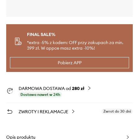
FINAL SALE%
*extra -5% z kodem: OFF przy zakupach za min.
399 zł. W appce masz extra -10%!
Pobierz APP
DARMOWA DOSTAWA od
280 zł
Dostawa nawet w 24h
ZWROTY I REKLAMACJE
Zwrot do 30 dni
Opis produktu