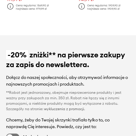
Cena regularna:
1569,90 zł
Cena regularna:
1909,90 zł
Najniższa cena:
979,99 zł
Najniższa cena:
1909,90 zł
-20%
zniżki** na pierwsze zakupy
za zapis do newslettera.
Dołącz do naszej społeczności, aby otrzymywać informacje o
najnowszych promocjach i produktach.
**Rabat jest jednorazowy, obejmuje nieprzecenione produkty i jest
ważny przy zakupach za min. 350 zł. Rabat nie łączy się z innymi
promocjami, a niektóre produkty mogą być wyłączone z rabatu.
Szczegóły na stronie:
wykluczenia z promocji
.
Chcemy, żeby do Twojej skrzynki trafiało tylko to, co
naprawdę Cię interesuje. Powiedz, czy jest to: