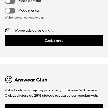
Moda damska
Moda męska
Wybór oferty jest opcjonalny
Zapisz mnie
Answear Club
Załóż konto i oszczędzaj przy każdym zakupie. W Answear
Club zyskujesz do
20%
stałego rabatu od cen regularnych.