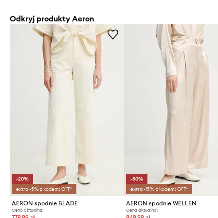
Odkryj produkty Aeron
-20%
-50%
extra -5% z kodem: OFF*
extra -15% z kodem: OFF*
AERON spodnie BLADE
AERON spodnie WELLEN
Cena aktualna:
Cena aktualna:
779,99 zł
949,99 zł