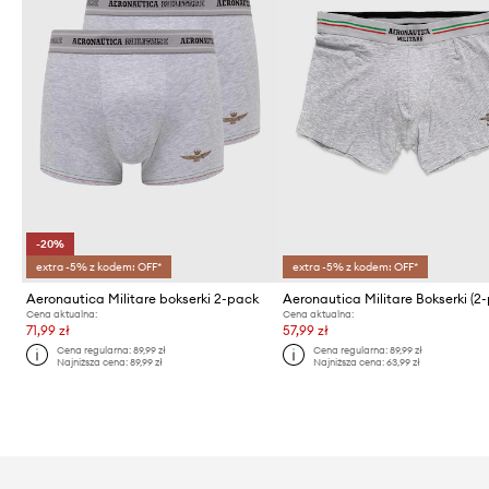
-20%
extra -5% z kodem: OFF*
extra -5% z kodem: OFF*
Aeronautica Militare bokserki 2-pack
Aeronautica Militare Bokserki (2
Cena aktualna:
Cena aktualna:
71,99 zł
57,99 zł
Cena regularna:
89,99 zł
Cena regularna:
89,99 zł
Najniższa cena:
89,99 zł
Najniższa cena:
63,99 zł