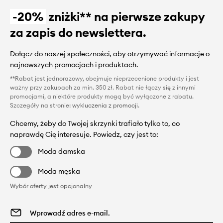
-20%
zniżki** na pierwsze zakupy
za zapis do newslettera.
Dołącz do naszej społeczności, aby otrzymywać informacje o
najnowszych promocjach i produktach.
**Rabat jest jednorazowy, obejmuje nieprzecenione produkty i jest
ważny przy zakupach za min. 350 zł. Rabat nie łączy się z innymi
promocjami, a niektóre produkty mogą być wyłączone z rabatu.
Szczegóły na stronie:
wykluczenia z promocji
.
Chcemy, żeby do Twojej skrzynki trafiało tylko to, co
naprawdę Cię interesuje. Powiedz, czy jest to:
Moda damska
Moda męska
Wybór oferty jest opcjonalny