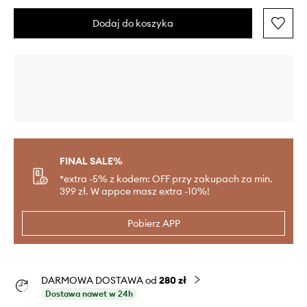
Dodaj do koszyka
FINAL SALE%
*extra -5% z kodem: OFF przy zakupach za min.
399 zł. W appce masz extra -10%!
Pobierz APP
DARMOWA DOSTAWA od
280 zł
Dostawa nawet w 24h