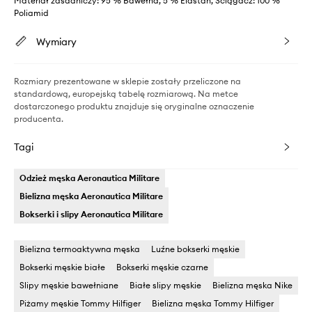
Materiał zasadniczy: 95 % Bawełna, 5 % Elastan, Ściągacz: 100 %
Poliamid
Wymiary
Rozmiary prezentowane w sklepie zostały przeliczone na
standardową, europejską tabelę rozmiarową. Na metce
dostarczonego produktu znajduje się oryginalne oznaczenie
producenta.
Tagi
Odzież męska Aeronautica Militare
Bielizna męska Aeronautica Militare
Bokserki i slipy Aeronautica Militare
Bielizna termoaktywna męska
Luźne bokserki męskie
Bokserki męskie białe
Bokserki męskie czarne
Slipy męskie bawełniane
Białe slipy męskie
Bielizna męska Nike
Piżamy męskie Tommy Hilfiger
Bielizna męska Tommy Hilfiger