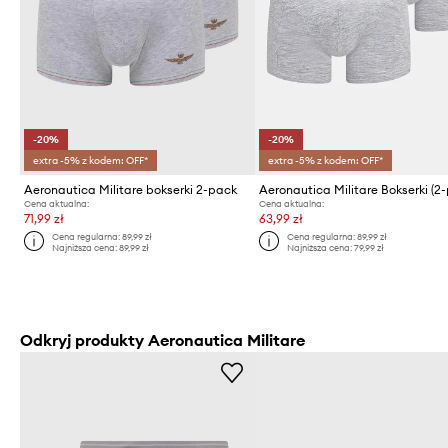
-20%
-20%
extra -5% z kodem: OFF*
extra -5% z kodem: OFF*
Aeronautica Militare bokserki 2-pack
Aeronautica Militare Bokserki (2
Cena aktualna:
Cena aktualna:
71,99 zł
63,99 zł
Cena regularna:
89,99 zł
Cena regularna:
89,99 zł
Najniższa cena:
89,99 zł
Najniższa cena:
79,99 zł
Odkryj produkty Aeronautica Militare