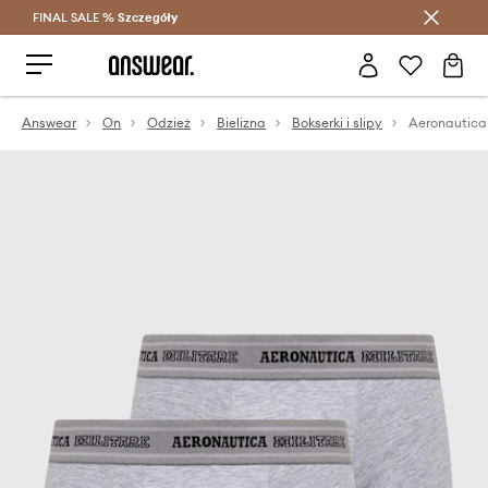
FINAL SALE %
Szczegóły
Oszczędzaj z Answear Club >
Answear
On
Odzież
Bielizna
Bokserki i slipy