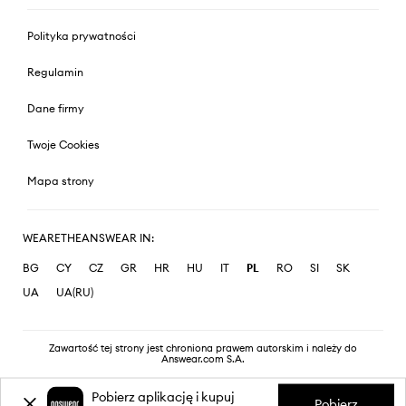
Polityka prywatności
Regulamin
Dane firmy
Twoje Cookies
Mapa strony
WEARETHEANSWEAR IN:
BG
CY
CZ
GR
HR
HU
IT
PL
RO
SI
SK
UA
UA(RU)
Zawartość tej strony jest chroniona prawem autorskim i należy do
Answear.com S.A.
Pobierz aplikację i kupuj
Pobierz