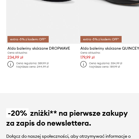
extra -5% z kodem: OFF*
extra -5% z kodem: OFF*
Aldo baleriny skórzane DROPWAVE
Aldo baleriny skórzane QUINCE
Cena aktualna:
Cena aktualna:
234,99 zł
179,99 zł
Cena regularna:
389,99 zł
Cena regularna:
334,99 zł
Najniższa cena:
244,99 zł
Najniższa cena:
189,99 zł
-20%
zniżki** na pierwsze zakupy
za zapis do newslettera.
Dołącz do naszej społeczności, aby otrzymywać informacje o