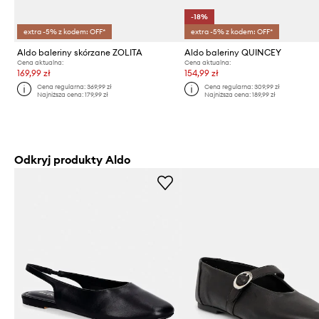
-18%
extra -5% z kodem: OFF*
extra -5% z kodem: OFF*
Aldo baleriny skórzane ZOLITA
Aldo baleriny QUINCEY
Cena aktualna:
Cena aktualna:
169,99 zł
154,99 zł
Cena regularna:
369,99 zł
Cena regularna:
309,99 zł
Najniższa cena:
179,99 zł
Najniższa cena:
189,99 zł
Odkryj produkty Aldo