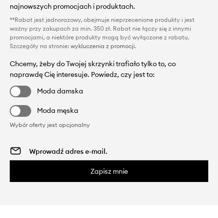
najnowszych promocjach i produktach.
**Rabat jest jednorazowy, obejmuje nieprzecenione produkty i jest
ważny przy zakupach za min. 350 zł. Rabat nie łączy się z innymi
promocjami, a niektóre produkty mogą być wyłączone z rabatu.
Szczegóły na stronie:
wykluczenia z promocji
.
Chcemy, żeby do Twojej skrzynki trafiało tylko to, co
naprawdę Cię interesuje. Powiedz, czy jest to:
Moda damska
Moda męska
Wybór oferty jest opcjonalny
Zapisz mnie