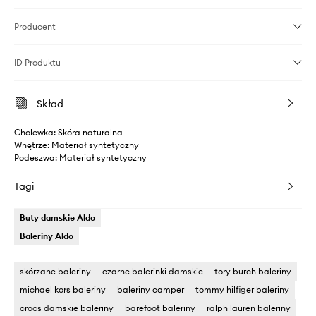
Producent
ID Produktu
Skład
Cholewka: Skóra naturalna
Wnętrze: Materiał syntetyczny
Podeszwa: Materiał syntetyczny
Tagi
Buty damskie Aldo
Baleriny Aldo
skórzane baleriny
czarne balerinki damskie
tory burch baleriny
michael kors baleriny
baleriny camper
tommy hilfiger baleriny
crocs damskie baleriny
barefoot baleriny
ralph lauren baleriny