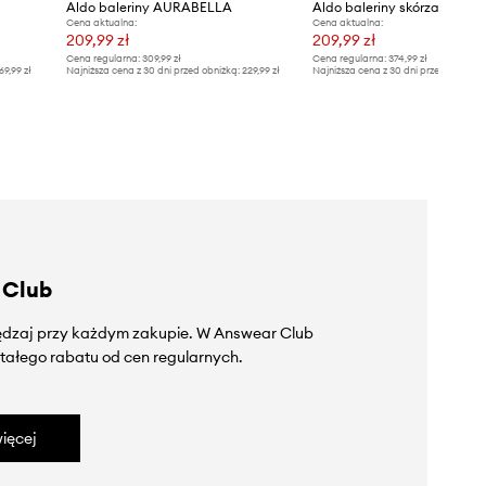
Aldo baleriny AURABELLA
Aldo baleriny skórzane FIG
Cena aktualna:
Cena aktualna:
209,99 zł
209,99 zł
Cena regularna:
309,99 zł
Cena regularna:
374,99 zł
69,99 zł
Najniższa cena z 30 dni przed obniżką:
229,99 zł
Najniższa cena z 30 dni przed obniżką
 Club
zędzaj przy każdym zakupie. W Answear Club
tałego rabatu od cen regularnych.
ięcej