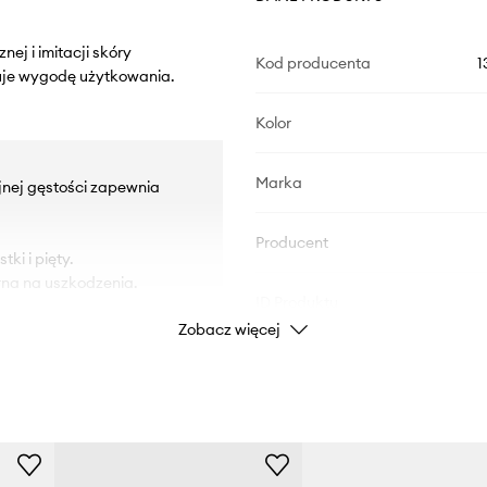
ej i imitacji skóry
Kod producenta
1
uje wygodę użytkowania.
Kolor
Marka
jnej gęstości zapewnia
Producent
ki i pięty.
na na uszkodzenia.
ID Produktu
Zobacz więcej