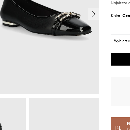
Najniższa c
Kolor:
cz
Wybierz 
F
*