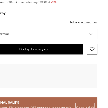
ena z 30 dni przed obniżką:
139,99 zł
 -3%
arny
Tabela rozmiarów
rozmiar
Dodaj do koszyka
INAL SALE%
Pobierz APP
extra -5% z kodem: OFF przy zakupach za min.