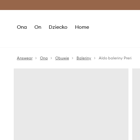
Premium Fashion Benefits >
O
Ona
On
Dziecko
Home
Answear
Ona
Obuwie
Baleriny
Aldo baleriny Preri