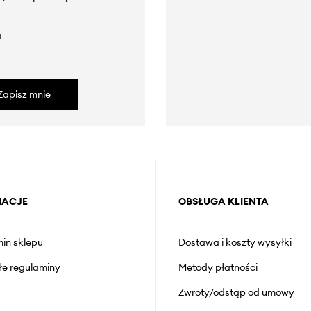
a
Zapisz mnie
MACJE
OBSŁUGA KLIENTA
in sklepu
Dostawa i koszty wysyłki
łe regulaminy
Metody płatności
Zwroty/odstąp od umowy