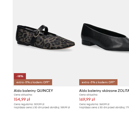
-18%
extra -5% z kodem: OFF*
extra -5% z kodem: OFF*
Aldo baleriny QUINCEY
Aldo baleriny skórzane ZOLIT
Cena aktualna:
Cena aktualna:
154,99 zł
169,99 zł
Cena regularna:
309,99 zł
Cena regularna:
369,99 zł
Najniższa cena z 30 dni przed obniżką:
189,99 zł
Najniższa cena z 30 dni przed obniżką:
17