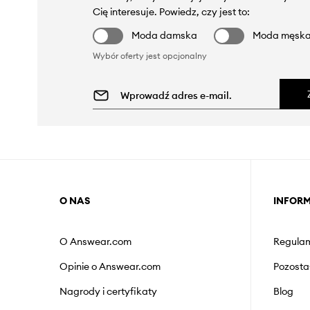
Cię interesuje. Powiedz, czy jest to:
Moda damska
Moda męsk
Wybór oferty jest opcjonalny
O NAS
INFOR
O Answear.com
Regulam
Opinie o Answear.com
Pozosta
Nagrody i certyfikaty
Blog