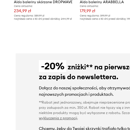
Aldo baleriny skórzane DROPWAVE
Aldo baleriny ARABBELLA
Cena aktualna:
Cena aktualna:
234,99 zł
179,99 zł
Cena regularna:
389,99 zł
Cena regularna:
399,99 zł
Najniższa cena z 30 dni przed obniżką:
244,99 zł
Najniższa cena z 30 dni przed obniżką:
19
-20%
zniżki** na pierws
za zapis do newslettera.
Dołącz do naszej społeczności, aby otrzymywać
najnowszych promocjach i produktach.
**Rabat jest jednorazowy, obejmuje nieprzecenione pro
przy zakupach za min. 350 zł. Rabat nie łączy się z i
niektóre produkty mogą być wyłączone z rabatu. Szcze
wykluczenia z promocji
.
Chcemy, żeby do Twojej skrzynki trafiało tylko 