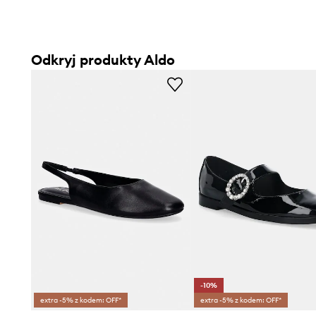
Odkryj produkty Aldo
-10%
extra -5% z kodem: OFF*
extra -5% z kodem: OFF*