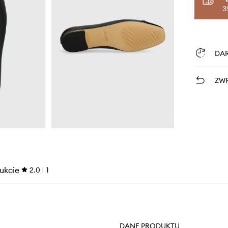
3
DA
ZWR
ukcie
2.0
1
DANE PRODUKTU