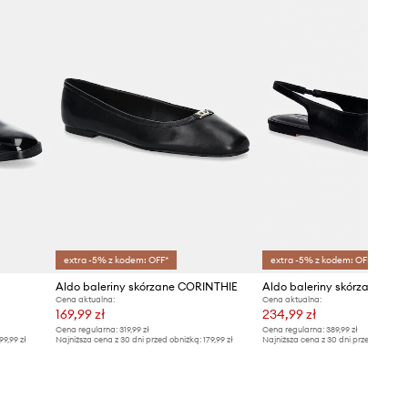
extra -5% z kodem: OFF*
extra -5% z kodem: OFF*
Aldo baleriny skórzane CORINTHIE
Aldo baleriny skórzane D
Cena aktualna:
Cena aktualna:
169,99 zł
234,99 zł
Cena regularna:
319,99 zł
Cena regularna:
389,99 zł
99,99 zł
Najniższa cena z 30 dni przed obniżką:
179,99 zł
Najniższa cena z 30 dni przed obniżką