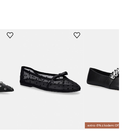
extra -5% z kodem: OFF*