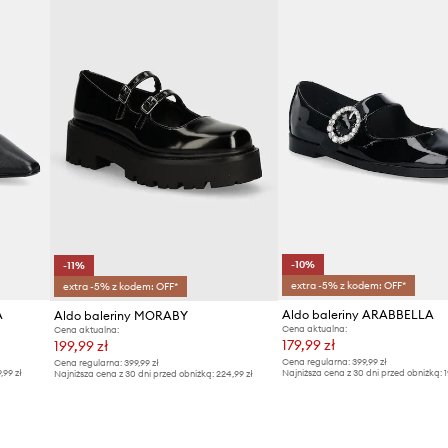
-10%
-11%
extra -5% z kodem: OFF*
extra -5% z kodem: OFF*
A
Aldo baleriny ARABBELLA
Aldo baleriny MORABY
Cena aktualna:
Cena aktualna:
179,99 zł
199,99 zł
Cena regularna:
399,99 zł
Cena regularna:
399,99 zł
9,99 zł
Najniższa cena z 30 dni przed obniżką:
1
Najniższa cena z 30 dni przed obniżką:
224,99 zł