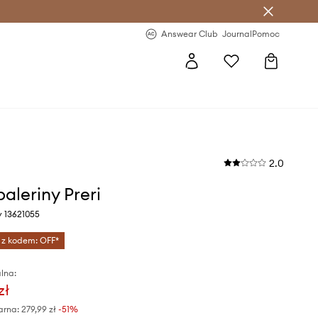
letter >
Regularne nowości >
Answear Club
Journal
Pomoc
2.0
aleriny Preri
y 13621055
 z kodem: OFF*
lna:
zł
arna:
279,99 zł
-51%