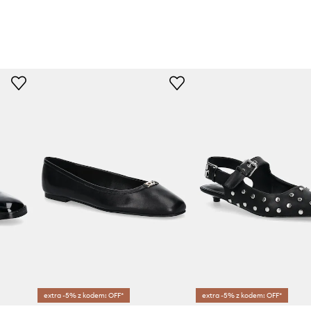
extra -5% z kodem: OFF*
extra -5% z kodem: OFF*