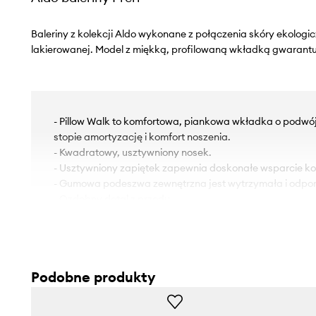
Baleriny z kolekcji Aldo wykonane z połączenia skóry ekologiczn
lakierowanej. Model z miękką, profilowaną wkładką gwarant
- Pillow Walk to komfortowa, piankowa wkładka o podwó
stopie amortyzację i komfort noszenia.
- Kwadratowy, usztywniony nosek.
- Usztywniony zapiętek zapewnia doskonałe wsparcie kost
- Gumowa podeszwa zewnętrzna jest wytrzymała i odpor
- Ozdobny detal z przodu.
- Długość wkładki wynosi: 23 cm.
- Wymiary podane dla rozmiaru: 37.
Podobne produkty