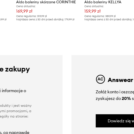
Aldo baleriny skórzane CORINTHIE
Aldo baleriny KELLYA
Cena aktualna:
Cena aktualna:
169,99 zł
159,99 zł
Cena regularna:
319,99 zł
Cena regularna:
389,99 zł
9,99 zł
Najniższa cena z 30 dni przed obniżką:
179,99 zł
Najniższa cena z 30 dni przed obniżką:
1
ze zakupy
Answear
 informacje o
Załóż konto i oszc
zyskujesz do
20%
s
dukty i jest ważny
nnymi promocjami, a
góły na stronie:
Dowiedz się w
to, co naprawdę