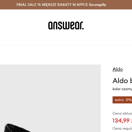
szczędzaj z Answear Club >
FINAL SALE % WIĘKSZE RABATY W APPCE
Dostawa nawet w 24h >
Szczegóły
News
Aldo
Aldo b
kolor czarn
extra -5%
Cena aktua
134,99 
Cena regul