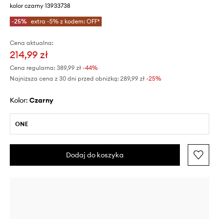
kolor czarny 13933738
-25%
extra -5% z kodem: OFF*
Cena aktualna:
214,99 zł
Cena regularna:
389,99 zł
-44%
Najniższa cena z 30 dni przed obniżką:
289,99 zł
 -25%
Kolor:
czarny
ONE
Dodaj do koszyka