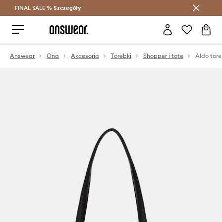
FINAL SALE %
Szczegóły
Oszczędzaj z Answear Club >
Answear
Ona
Akcesoria
Torebki
Shopper i tote
Aldo tor