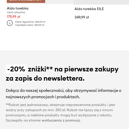
Aldo torebka
Aldo torebka EILE
Cena aktualna:
179,99 zł
349,99 zł
Cena regularna:
359,99 zł
Najniższa cena:
359,99 zł
-20%
zniżki** na pierwsze zakupy
za zapis do newslettera.
Dołącz do naszej społeczności, aby otrzymywać informacje o
najnowszych promocjach i produktach.
**Rabat jest jednorazowy, obejmuje nieprzecenione produkty i jest
ważny przy zakupach za min. 350 zł. Rabat nie łączy się z innymi
promocjami, a niektóre produkty mogą być wyłączone z rabatu.
Szczegóły na stronie:
wykluczenia z promocji
.