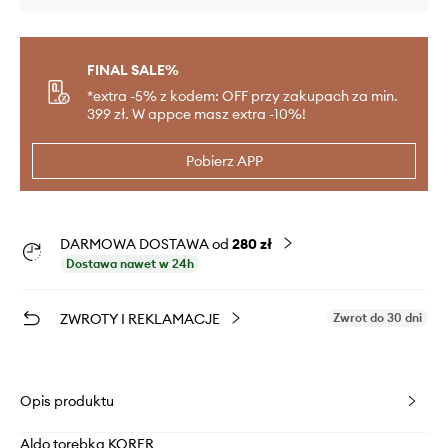
FINAL SALE%
*extra -5% z kodem: OFF przy zakupach za min.
399 zł. W appce masz extra -10%!
Pobierz APP
DARMOWA DOSTAWA od
280 zł
Dostawa nawet w 24h
ZWROTY I REKLAMACJE
Zwrot do 30 dni
Opis produktu
Aldo torebka KORER