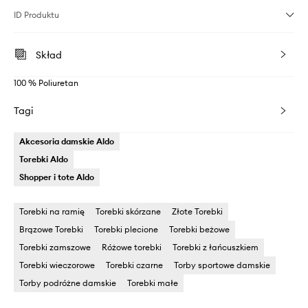
ID Produktu
Skład
100 % Poliuretan
Tagi
Akcesoria damskie Aldo
Torebki Aldo
Shopper i tote Aldo
Torebki na ramię
Torebki skórzane
Złote Torebki
Brązowe Torebki
Torebki plecione
Torebki beżowe
Torebki zamszowe
Różowe torebki
Torebki z łańcuszkiem
Torebki wieczorowe
Torebki czarne
Torby sportowe damskie
Torby podróżne damskie
Torebki małe