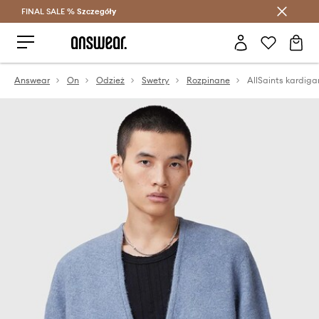
FINAL SALE %
Szczegóły
Oszczędzaj z Answear Club >
Answear
On
Odzież
Swetry
Rozpinane
AllSaints kardig