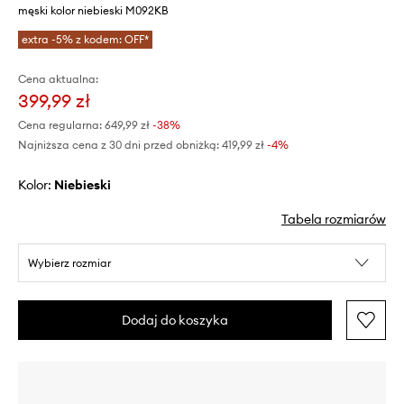
męski kolor niebieski M092KB
extra -5% z kodem: OFF*
Cena aktualna:
399,99 zł
Cena regularna:
649,99 zł
-38%
Najniższa cena z 30 dni przed obniżką:
419,99 zł
 -4%
Kolor:
niebieski
Tabela rozmiarów
Wybierz rozmiar
Dodaj do koszyka