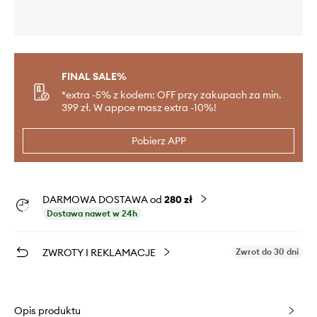
FINAL SALE%
*extra -5% z kodem: OFF przy zakupach za min.
399 zł. W appce masz extra -10%!
Pobierz APP
DARMOWA DOSTAWA od
280 zł
Dostawa nawet w 24h
ZWROTY I REKLAMACJE
Zwrot do 30 dni
Opis produktu