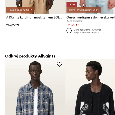
-10%
-15% z kodem: OFF*
extra -5% z kodem: OFF*
AllSaints kardigan męski z lnem SOLMAR
Cena aktualna:
969,99 zł
169,99 zł
Cena regularna:
479,99 zł
Najniższa cena:
189,99 zł
Odkryj produkty AllSaints