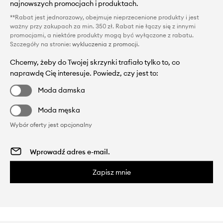
najnowszych promocjach i produktach.
**Rabat jest jednorazowy, obejmuje nieprzecenione produkty i jest
ważny przy zakupach za min. 350 zł. Rabat nie łączy się z innymi
promocjami, a niektóre produkty mogą być wyłączone z rabatu.
Szczegóły na stronie:
wykluczenia z promocji
.
Chcemy, żeby do Twojej skrzynki trafiało tylko to, co
naprawdę Cię interesuje. Powiedz, czy jest to:
Moda damska
Moda męska
Wybór oferty jest opcjonalny
Zapisz mnie