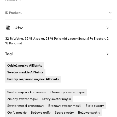
ID Produktu
Skład
32 % Wełna, 32 % Alpaka, 28 % Poliamid z recyklingu, 6 % Elastan, 2
% Poliamid
Tagi
Odzież męska AllSaints
Swetry męskie AllSaints
Swetry rozpinane męskie AllSaints
Sweter męski z kołnierzem
Czerwony sweter męski
Zielony sweter męski
Szary sweter męski
Sweter męski granatowy
Brązowy sweter męski
Białe swetry
Golfy męskie
Beżowe golfy
Szare swetry
Beżowe swetry