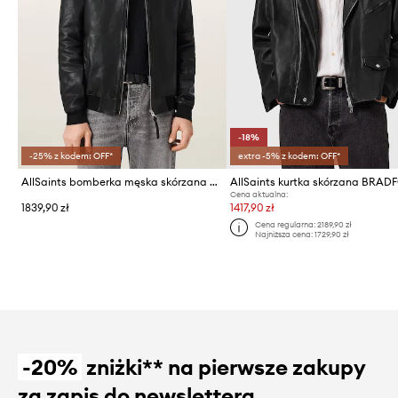
-18%
-25% z kodem: OFF*
extra -5% z kodem: OFF*
AllSaints bomberka męska skórzana MORTEN
AllSaints kurtka skórzana BRA
Cena aktualna:
1839,90 zł
1417,90 zł
Cena regularna:
2189,90 zł
Najniższa cena:
1729,90 zł
-20%
zniżki** na pierwsze zakupy
za zapis do newslettera.