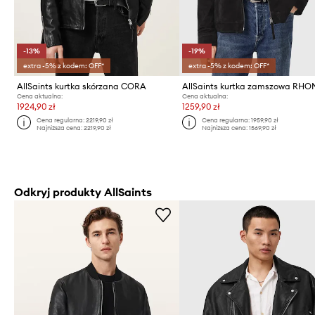
-13%
-19%
extra -5% z kodem: OFF*
extra -5% z kodem: OFF*
AllSaints kurtka skórzana CORA
AllSaints kurtka zamszowa RHO
Cena aktualna:
Cena aktualna:
1924,90 zł
1259,90 zł
Cena regularna:
2219,90 zł
Cena regularna:
1959,90 zł
Najniższa cena:
2219,90 zł
Najniższa cena:
1569,90 zł
Odkryj produkty AllSaints