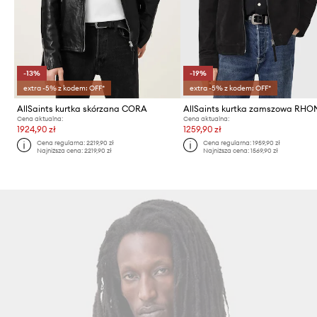
-13%
-19%
extra -5% z kodem: OFF*
extra -5% z kodem: OFF*
AllSaints kurtka skórzana CORA
AllSaints kurtka zamszowa RHO
Cena aktualna:
Cena aktualna:
1924,90 zł
1259,90 zł
Cena regularna:
2219,90 zł
Cena regularna:
1959,90 zł
Najniższa cena:
2219,90 zł
Najniższa cena:
1569,90 zł