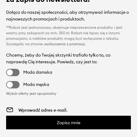
Dołącz do naszej społeczności, aby otrzymywać informacje o
najnowszych promocjach i produktach.
**Rabat jest jednorazowy, obejmuje nieprzecenione produkty i jest
ważny przy zakupach za min. 350 zł. Rabat nie łączy się z innymi
promocjami, a niektóre produkty mogą być wyłączone z rabatu.
Szczegóły na stronie:
wykluczenia z promocji
.
Chcemy, żeby do Twojej skrzynki trafiało tylko to, co
naprawdę Cię interesuje. Powiedz, czy jest to:
Moda damska
Moda męska
Wybór oferty jest opcjonalny
Zapisz mnie