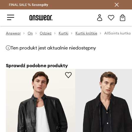
FINAL SALE %
Szczegóły
Oszczędzaj z Answear Club >
Answear
On
Odzież
Kurtki
Kurtki krótkie
AllSaints kurtk
Ten produkt jest aktualnie niedostępny
Sprawdź podobne produkty