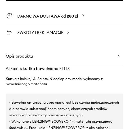
DARMOWA DOSTAWA od
280 zł
ZWROTY I REKLAMACJE
Opis produktu
AllSaints kurtka bawełniana ELLIS
Kurtka z kolekcji AllSaints. Nieocieplony model wykonany z
bawełnianego materiału.
- Bawełna organiczna uprawiana jest bez użycia niebezpiecznych
dla zdrowia substancji chemicznych, chemicznych środków
szkodnikobójczych czy nawozów sztucznych.
- Wykonane z LENZING™ ECOVERO™ - materiału przyjaznego
środowisku. Produkcja LENZING™ ECOVERO™ z ekologicznej