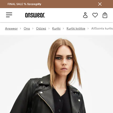
FINAL SALE %
Szczegóły
Oszczędzaj z Answear Club >
Answear
Ona
Odzież
Kurtki
Kurtki krótkie
AllSaints kurt