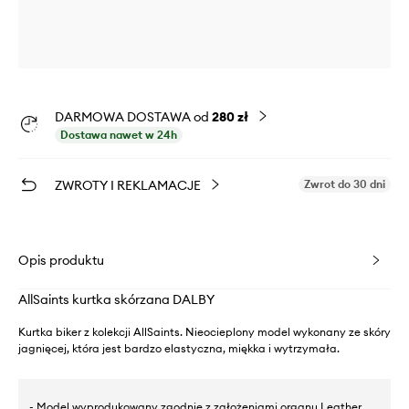
DARMOWA DOSTAWA od
280 zł
Dostawa nawet w 24h
ZWROTY I REKLAMACJE
Zwrot do 30 dni
Opis produktu
AllSaints kurtka skórzana DALBY
Kurtka biker z kolekcji AllSaints. Nieocieplony model wykonany ze skóry
jagnięcej, która jest bardzo elastyczna, miękka i wytrzymała.
- Model wyprodukowany zgodnie z założeniami organu Leather