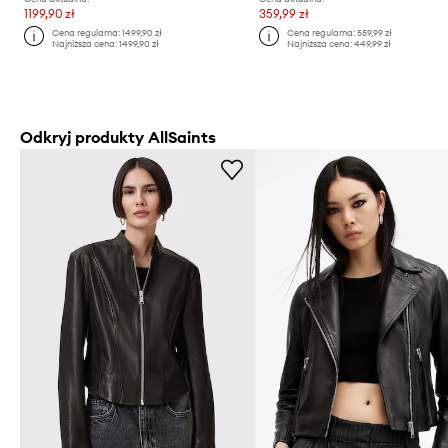
1199,90 zł
359,99 zł
Cena regularna:
1499,90 zł
Cena regularna:
559,99 zł
Najniższa cena:
1499,90 zł
Najniższa cena:
449,99 zł
Odkryj produkty AllSaints