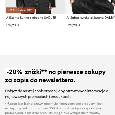
-25% z kodem: OFF*
AllSaints kurtka skórzana SADLER
AllSaints kurtka skórzana DALB
1719,90 zł
1799,90 zł
-20%
zniżki** na pierwsze zakupy
za zapis do newslettera.
Dołącz do naszej społeczności, aby otrzymywać informacje o
najnowszych promocjach i produktach.
**Rabat jest jednorazowy, obejmuje nieprzecenione produkty i jest
ważny przy zakupach za min. 350 zł. Rabat nie łączy się z innymi
promocjami, a niektóre produkty mogą być wyłączone z rabatu.