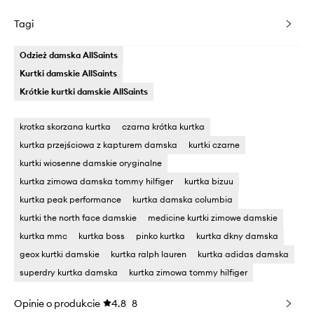
Tagi
Odzież damska AllSaints
Kurtki damskie AllSaints
Krótkie kurtki damskie AllSaints
krotka skorzana kurtka
czarna krótka kurtka
kurtka przejściowa z kapturem damska
kurtki czarne
kurtki wiosenne damskie oryginalne
kurtka zimowa damska tommy hilfiger
kurtka bizuu
kurtka peak performance
kurtka damska columbia
kurtki the north face damskie
medicine kurtki zimowe damskie
kurtka mmc
kurtka boss
pinko kurtka
kurtka dkny damska
geox kurtki damskie
kurtka ralph lauren
kurtka adidas damska
superdry kurtka damska
kurtka zimowa tommy hilfiger
Opinie o produkcie
4.8
8