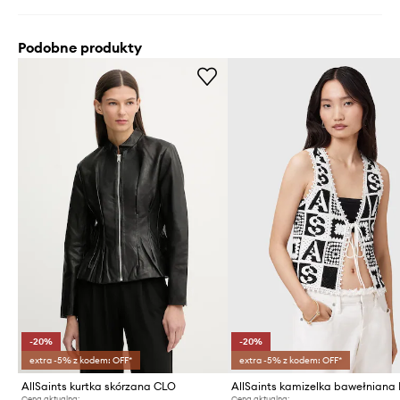
Podobne produkty
-20%
-20%
extra -5% z kodem: OFF*
extra -5% z kodem: OFF*
AllSaints kurtka skórzana CLO
Cena aktualna:
Cena aktualna: