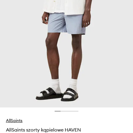
AllSaints
AllSaints szorty kąpielowe HAVEN