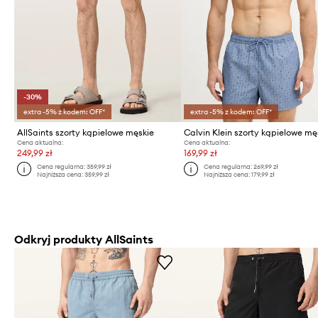
-30%
extra -5% z kodem: OFF*
extra -5% z kodem: OFF*
AllSaints szorty kąpielowe męskie
Calvin Klein szorty kąpielowe mę
Cena aktualna:
Cena aktualna:
249,99 zł
169,99 zł
Cena regularna:
359,99 zł
Cena regularna:
269,99 zł
Najniższa cena:
359,99 zł
Najniższa cena:
179,99 zł
Odkryj produkty AllSaints