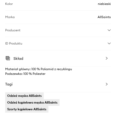
Kolor
niebieski
Marka
AllSaints
Producent
ID Produktu
Skład
Materiał główny: 100 % Poliamid z recyklingu
Podszewka: 100 % Poliester
Tagi
Odzież męska AllSaints
Odzież kąpielowa męska AllSaints
Szorty kąpielowe AllSaints