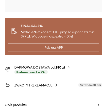
FINAL SALE%
*extra -5% z kodem: OFF przy zakupach za min.
399 zł. W appce masz extra -10%!
Pobierz APP
DARMOWA DOSTAWA od
280 zł
Dostawa nawet w 24h
ZWROTY I REKLAMACJE
Zwrot do 30 dni
Opis produktu