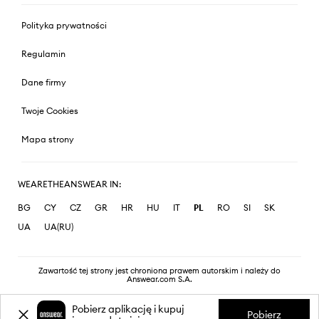
Polityka prywatności
Regulamin
Dane firmy
Twoje Cookies
Mapa strony
WEARETHEANSWEAR IN:
BG
CY
CZ
GR
HR
HU
IT
PL
RO
SI
SK
UA
UA(RU)
Zawartość tej strony jest chroniona prawem autorskim i należy do
Answear.com S.A.
Pobierz aplikację i kupuj
Pobierz