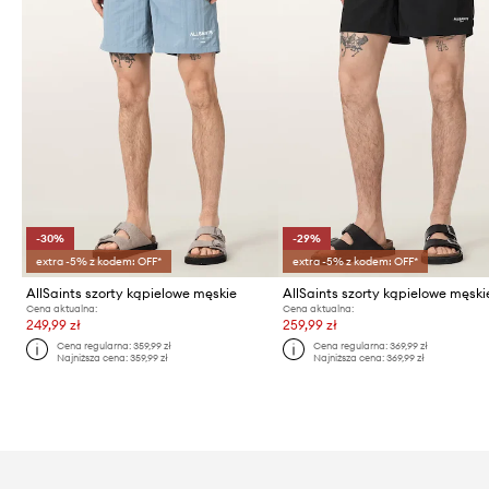
-30%
-29%
extra -5% z kodem: OFF*
extra -5% z kodem: OFF*
AllSaints szorty kąpielowe męskie
Cena aktualna:
Cena aktualna:
249,99 zł
259,99 zł
Cena regularna:
359,99 zł
Cena regularna:
369,99 zł
Najniższa cena:
359,99 zł
Najniższa cena:
369,99 zł