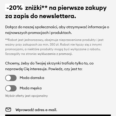
-20%
zniżki** na pierwsze zakupy
za zapis do newslettera.
Dołącz do naszej społeczności, aby otrzymywać informacje o
najnowszych promocjach i produktach.
**Rabat jest jednorazowy, obejmuje nieprzecenione produkty i jest
ważny przy zakupach za min. 350 zł. Rabat nie łączy się z innymi
promocjami, a niektóre produkty mogą być wyłączone z rabatu.
Szczegóły na stronie:
wykluczenia z promocji
.
Chcemy, żeby do Twojej skrzynki trafiało tylko to, co
naprawdę Cię interesuje. Powiedz, czy jest to:
Moda damska
Moda męska
Wybór oferty jest opcjonalny