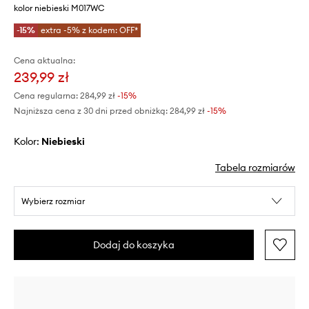
kolor niebieski M017WC
-15%
extra -5% z kodem: OFF*
Cena aktualna:
239,99 zł
Cena regularna:
284,99 zł
-15%
Najniższa cena z 30 dni przed obniżką:
284,99 zł
 -15%
Kolor:
niebieski
Tabela rozmiarów
Wybierz rozmiar
Dodaj do koszyka