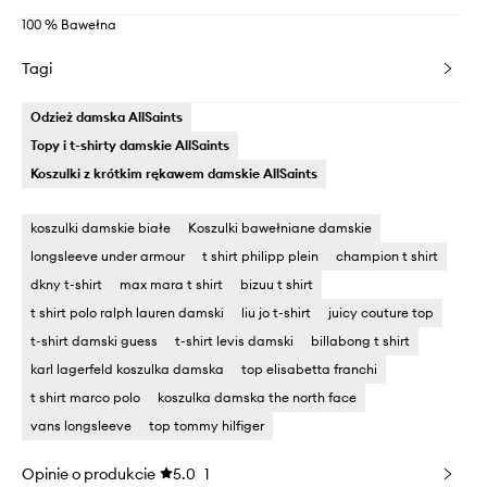
100 % Bawełna
Tagi
Odzież damska AllSaints
Topy i t-shirty damskie AllSaints
Koszulki z krótkim rękawem damskie AllSaints
koszulki damskie białe
Koszulki bawełniane damskie
longsleeve under armour
t shirt philipp plein
champion t shirt
dkny t-shirt
max mara t shirt
bizuu t shirt
t shirt polo ralph lauren damski
liu jo t-shirt
juicy couture top
t-shirt damski guess
t-shirt levis damski
billabong t shirt
karl lagerfeld koszulka damska
top elisabetta franchi
t shirt marco polo
koszulka damska the north face
vans longsleeve
top tommy hilfiger
Opinie o produkcie
5.0
1