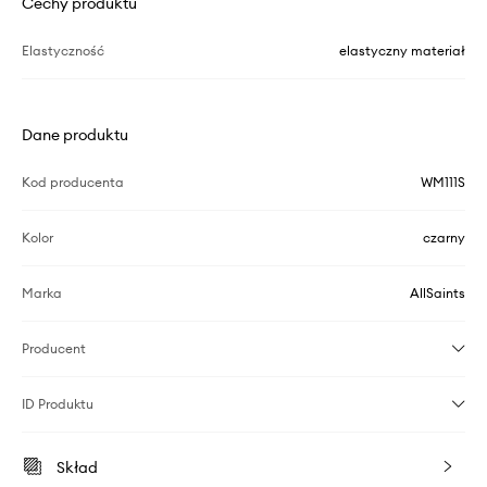
Cechy produktu
Elastyczność
elastyczny materiał
Dane produktu
Kod producenta
WM111S
Kolor
czarny
Marka
AllSaints
Producent
ID Produktu
Skład