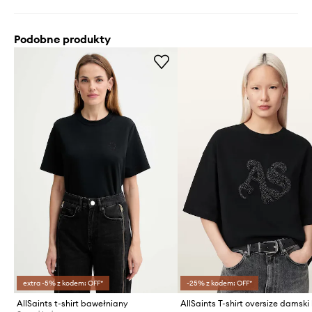
Podobne produkty
extra -5% z kodem: OFF*
-25% z kodem: OFF*
AllSaints t-shirt bawełniany