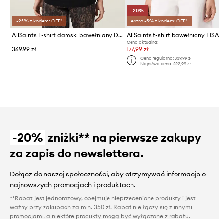
-20%
-25% z kodem: OFF*
extra -5% z kodem: OFF*
AllSaints T-shirt damski bawełniany DREAMER
AllSaints t-shirt bawełniany LIS
Cena aktualna:
369,99 zł
177,99 zł
Cena regularna:
339,99 zł
Najniższa cena:
222,99 zł
-20%
zniżki** na pierwsze zakupy
za zapis do newslettera.
Dołącz do naszej społeczności, aby otrzymywać informacje o
najnowszych promocjach i produktach.
**Rabat jest jednorazowy, obejmuje nieprzecenione produkty i jest
ważny przy zakupach za min. 350 zł. Rabat nie łączy się z innymi
promocjami, a niektóre produkty mogą być wyłączone z rabatu.