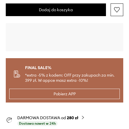
Dodaj do koszyka
FINAL SALE%
*extra -5% z kodem: OFF przy zakupach za min.
399 zł. W appce masz extra -10%!
Pobierz APP
DARMOWA DOSTAWA od
280 zł
Dostawa nawet w 24h