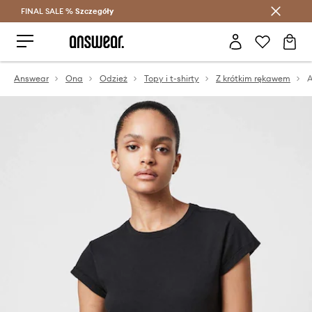
FINAL SALE %
Szczegóły
Oszczędzaj z Answear Club >
Answear
Ona
Odzież
Topy i t-shirty
Z krótkim rękawem