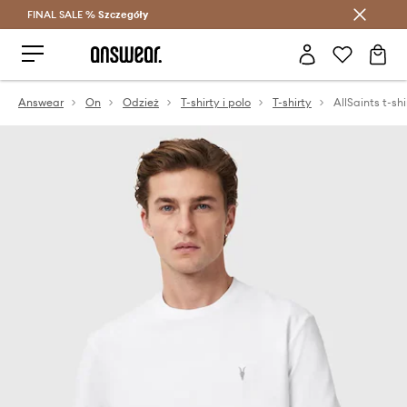
FINAL SALE %
Szczegóły
Oszczędzaj z Answear Club >
Answear
On
Odzież
T-shirty i polo
T-shirty