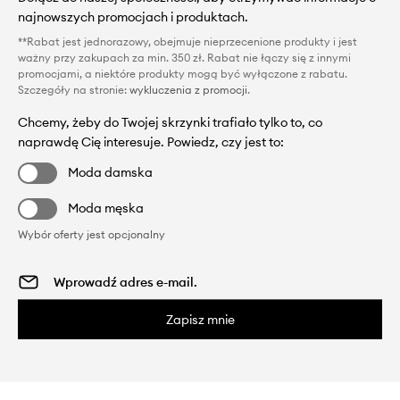
najnowszych promocjach i produktach.
**Rabat jest jednorazowy, obejmuje nieprzecenione produkty i jest
ważny przy zakupach za min. 350 zł. Rabat nie łączy się z innymi
promocjami, a niektóre produkty mogą być wyłączone z rabatu.
Szczegóły na stronie:
wykluczenia z promocji
.
Chcemy, żeby do Twojej skrzynki trafiało tylko to, co
naprawdę Cię interesuje. Powiedz, czy jest to:
Moda damska
Moda męska
Wybór oferty jest opcjonalny
Zapisz mnie