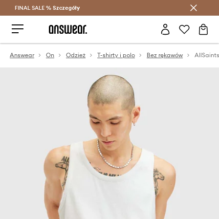
FINAL SALE %
Szczegóły
Oszczędzaj z Answear Club >
Answear
On
Odzież
T-shirty i polo
Bez rękawów