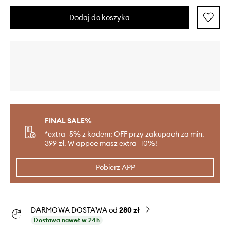
Dodaj do koszyka
FINAL SALE%
*extra -5% z kodem: OFF przy zakupach za min.
399 zł. W appce masz extra -10%!
Pobierz APP
DARMOWA DOSTAWA od
280 zł
Dostawa nawet w 24h