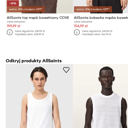
-16%
extra -5% z kodem: OFF*
extra -5% z kodem: OFF*
AllSaints top męski bawełniany COVE
Cena aktualna:
Cena aktualna:
199,99 zł
154,99 zł
Cena regularna:
239,99 zł
Cena regularna:
249,99 zł
Najniższa cena:
239,99 zł
Najniższa cena:
160,99 zł
Odkryj produkty AllSaints