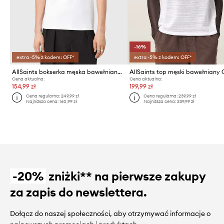
-16%
extra -5% z kodem: OFF*
extra -5% z kodem: OFF*
AllSaints bokserka męska bawełniana AXEL
AllSaints top męski bawełniany
Cena aktualna:
Cena aktualna:
154,99 zł
199,99 zł
Cena regularna:
249,99 zł
Cena regularna:
239,99 zł
Najniższa cena:
160,99 zł
Najniższa cena:
239,99 zł
-20%
zniżki** na pierwsze zakupy
za zapis do newslettera.
Dołącz do naszej społeczności, aby otrzymywać informacje o