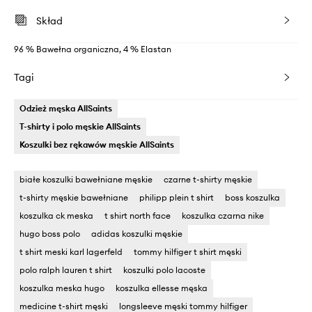
Skład
96 % Bawełna organiczna, 4 % Elastan
Tagi
Odzież męska AllSaints
T-shirty i polo męskie AllSaints
Koszulki bez rękawów męskie AllSaints
białe koszulki bawełniane męskie
czarne t-shirty męskie
t-shirty męskie bawełniane
philipp plein t shirt
boss koszulka
koszulka ck meska
t shirt north face
koszulka czarna nike
hugo boss polo
adidas koszulki męskie
t shirt meski karl lagerfeld
tommy hilfiger t shirt męski
polo ralph lauren t shirt
koszulki polo lacoste
koszulka meska hugo
koszulka ellesse męska
medicine t-shirt męski
longsleeve męski tommy hilfiger