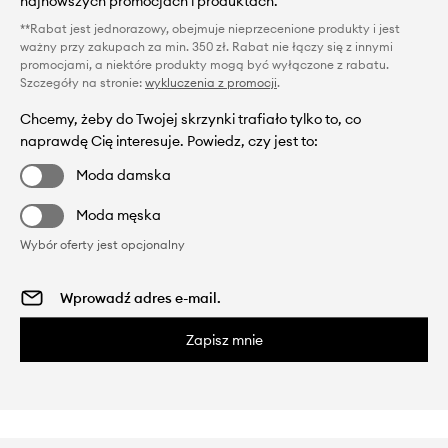
najnowszych promocjach i produktach.
**Rabat jest jednorazowy, obejmuje nieprzecenione produkty i jest
ważny przy zakupach za min. 350 zł. Rabat nie łączy się z innymi
promocjami, a niektóre produkty mogą być wyłączone z rabatu.
Szczegóły na stronie:
wykluczenia z promocji
.
Chcemy, żeby do Twojej skrzynki trafiało tylko to, co
naprawdę Cię interesuje. Powiedz, czy jest to:
Moda damska
Moda męska
Wybór oferty jest opcjonalny
Zapisz mnie