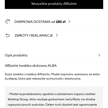
Wszystkie produkty AllSaints
DARMOWA DOSTAWA od
280 zł
ZWROTY I REKLAMACJE
Opis produktu
AllSaints torebka skórzana ALBA
Duża torebka z kolekcji AllSaints. Model zapinany wykonany ze skóry
bydlęcej, która jest niezwykle wytrzymała i elastyczna.
- Model wyprodukowany zgodnie z założeniami organu Leather
Working Group, który wydaje garbarniom certyfikaty na drodze
rygorystycznych audytów. Celem tych działań jest ograniczenie