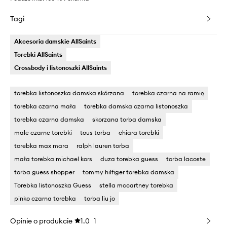
Tagi
Akcesoria damskie AllSaints
Torebki AllSaints
Crossbody i listonoszki AllSaints
torebka listonoszka damska skórzana
torebka czarna na ramię
torebka czarna mała
torebka damska czarna listonoszka
torebka czarna damska
skorzana torba damska
male czarne torebki
tous torba
chiara torebki
torebka max mara
ralph lauren torba
mała torebka michael kors
duza torebka guess
torba lacoste
torba guess shopper
tommy hilfiger torebka damska
Torebka listonoszka Guess
stella mccartney torebka
pinko czarna torebka
torba liu jo
Opinie o produkcie
1.0
1