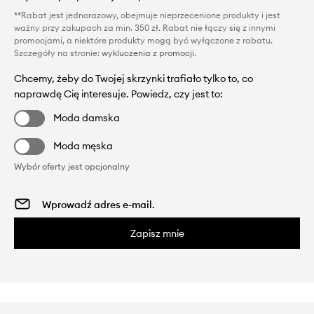
**Rabat jest jednorazowy, obejmuje nieprzecenione produkty i jest
ważny przy zakupach za min. 350 zł. Rabat nie łączy się z innymi
promocjami, a niektóre produkty mogą być wyłączone z rabatu.
Szczegóły na stronie:
wykluczenia z promocji
.
Chcemy, żeby do Twojej skrzynki trafiało tylko to, co
naprawdę Cię interesuje. Powiedz, czy jest to:
Moda damska
Moda męska
Wybór oferty jest opcjonalny
Zapisz mnie