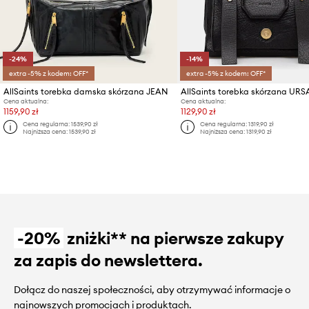
-24%
-14%
extra -5% z kodem: OFF*
extra -5% z kodem: OFF*
AllSaints torebka damska skórzana JEAN
AllSaints torebka skórzana URS
Cena aktualna:
Cena aktualna:
1159,90 zł
1129,90 zł
Cena regularna:
1539,90 zł
Cena regularna:
1319,90 zł
Najniższa cena:
1539,90 zł
Najniższa cena:
1319,90 zł
-20%
zniżki** na pierwsze zakupy
za zapis do newslettera.
Dołącz do naszej społeczności, aby otrzymywać informacje o
najnowszych promocjach i produktach.