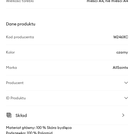
Wielkość torebki
mieści A4, nie mieści A4
Dane produktu
Kod producenta
W246XC
Kolor
czarny
Marka
AllSaints
Producent
ID Produktu
Skład
Materiał główny: 100 % Skóra bydlęca
Podszewka: 100 % Poliamid