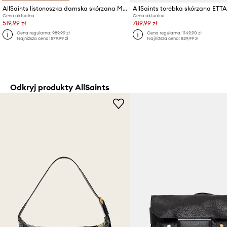
AllSaints listonoszka damska skórzana MARLO
AllSaints torebka skórzana ETTA
Cena aktualna:
Cena aktualna:
519,99 zł
789,99 zł
Cena regularna:
989,99 zł
Cena regularna:
1149,90 zł
Najniższa cena:
579,99 zł
Najniższa cena:
829,99 zł
Odkryj produkty AllSaints