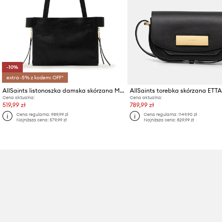
-10%
extra -5% z kodem: OFF*
AllSaints listonoszka damska skórzana MARLO
AllSaints torebka skórzana ETTA
Cena aktualna:
Cena aktualna:
519,99 zł
789,99 zł
Cena regularna:
989,99 zł
Cena regularna:
1149,90 zł
Najniższa cena:
579,99 zł
Najniższa cena:
829,99 zł